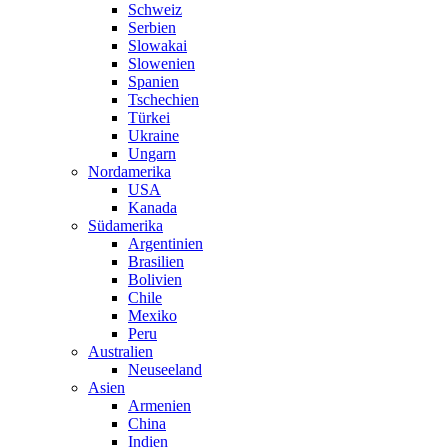
Schweiz
Serbien
Slowakai
Slowenien
Spanien
Tschechien
Türkei
Ukraine
Ungarn
Nordamerika
USA
Kanada
Südamerika
Argentinien
Brasilien
Bolivien
Chile
Mexiko
Peru
Australien
Neuseeland
Asien
Armenien
China
Indien