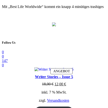
Mit „Best Life Worldwide“ kommt ein knapp 4 minütiges trashiges
Follow Us
0
0
147
0
PRODUKT
ANGEBOT
IM
Writer Stories – Issue 5
ANGEBOT
Ursprünglicher
Aktueller
18,00
€
12,00
€
Preis
Preis
inkl. 7 % MwSt.
war:
ist:
18,00 €
12,00 €.
zzgl.
Versandkosten