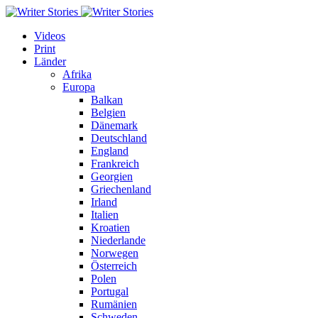
Videos
Print
Länder
Afrika
Europa
Balkan
Belgien
Dänemark
Deutschland
England
Frankreich
Georgien
Griechenland
Irland
Italien
Kroatien
Niederlande
Norwegen
Österreich
Polen
Portugal
Rumänien
Schweden