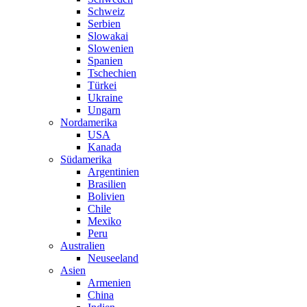
Schweiz
Serbien
Slowakai
Slowenien
Spanien
Tschechien
Türkei
Ukraine
Ungarn
Nordamerika
USA
Kanada
Südamerika
Argentinien
Brasilien
Bolivien
Chile
Mexiko
Peru
Australien
Neuseeland
Asien
Armenien
China