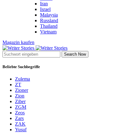
Iran
Israel
Malaysia
Russland
Thailand
Vietnam
Magazin kaufen
Search Now
Beliebte Suchbegriffe
Zulema
ZT
Zioner
Zion
Ziber
ZGM
Zeos
Zars
ZAK
Yusuf