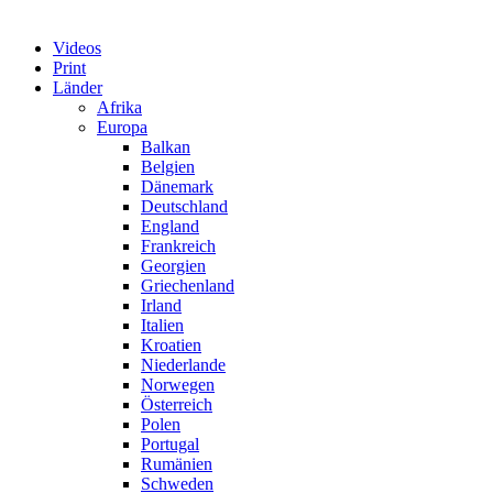
Videos
Print
Länder
Afrika
Europa
Balkan
Belgien
Dänemark
Deutschland
England
Frankreich
Georgien
Griechenland
Irland
Italien
Kroatien
Niederlande
Norwegen
Österreich
Polen
Portugal
Rumänien
Schweden