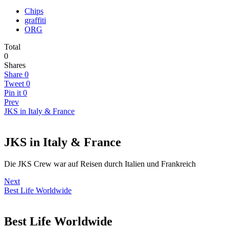
Chips
graffiti
ORG
Total
0
Shares
Share
0
Tweet
0
Pin it
0
Prev
JKS in Italy & France
JKS in Italy & France
Die JKS Crew war auf Reisen durch Italien und Frankreich
Next
Best Life Worldwide
Best Life Worldwide