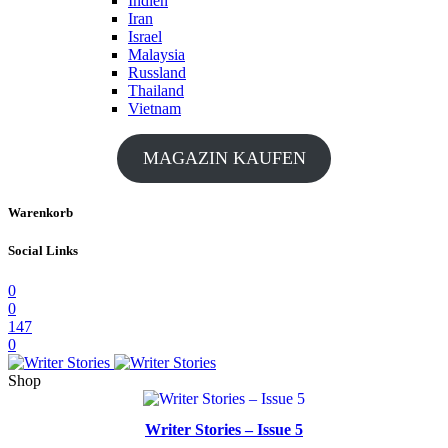
Indien
Iran
Israel
Malaysia
Russland
Thailand
Vietnam
MAGAZIN KAUFEN
Warenkorb
Social Links
0
0
147
0
Shop
Writer Stories – Issue 5