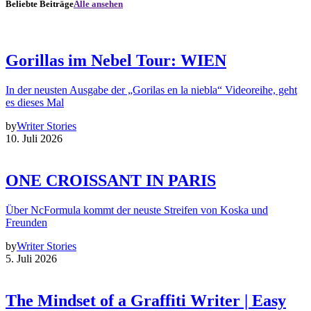
Beliebte Beiträge
Alle ansehen
Gorillas im Nebel Tour: WIEN
In der neusten Ausgabe der „Gorilas en la niebla“ Videoreihe, geht
es dieses Mal
by
Writer Stories
10. Juli 2026
ONE CROISSANT IN PARIS
Über NcFormula kommt der neuste Streifen von Koska und
Freunden
by
Writer Stories
5. Juli 2026
The Mindset of a Graffiti Writer | Easy