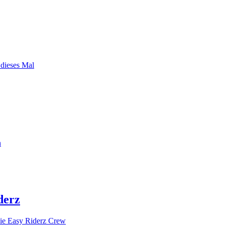
 dieses Mal
n
derz
ie Easy Riderz Crew