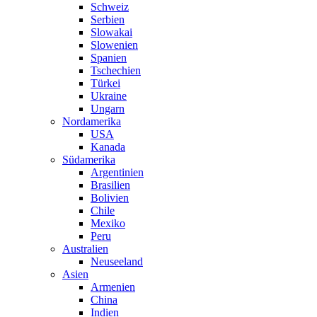
Schweiz
Serbien
Slowakai
Slowenien
Spanien
Tschechien
Türkei
Ukraine
Ungarn
Nordamerika
USA
Kanada
Südamerika
Argentinien
Brasilien
Bolivien
Chile
Mexiko
Peru
Australien
Neuseeland
Asien
Armenien
China
Indien