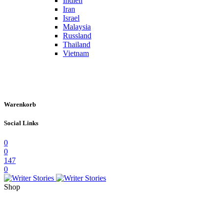
Indien
Iran
Israel
Malaysia
Russland
Thailand
Vietnam
Warenkorb
Social Links
0
0
147
0
Shop