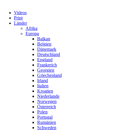
Videos
Print
Länder
Afrika
Europa
Balkan
Belgien
Dänemark
Deutschland
England
Frankreich
Georgien
Griechenland
Irland
Italien
Kroatien
Niederlande
Norwegen
Österreich
Polen
Portugal
Rumänien
Schweden