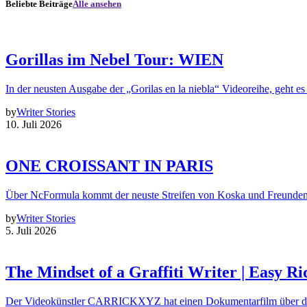
Beliebte Beiträge
Alle ansehen
Gorillas im Nebel Tour: WIEN
In der neusten Ausgabe der „Gorilas en la niebla“ Videoreihe, geht es
by
Writer Stories
10. Juli 2026
ONE CROISSANT IN PARIS
Über NcFormula kommt der neuste Streifen von Koska und Freunde
by
Writer Stories
5. Juli 2026
The Mindset of a Graffiti Writer | Easy Ri
Der Videokünstler CARRICKXYZ hat einen Dokumentarfilm über d