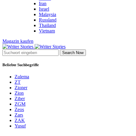
Iran
Israel
Malaysia
Russland
Thailand
Vietnam
Magazin kaufen
Search Now
Beliebte Suchbegriffe
Zulema
ZT
Zioner
Zion
Ziber
ZGM
Zeos
Zars
ZAK
Yusuf