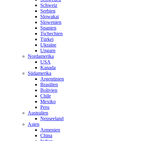
Schweiz
Serbien
Slowakai
Slowenien
Spanien
Tschechien
Türkei
Ukraine
Ungarn
Nordamerika
USA
Kanada
Südamerika
Argentinien
Brasilien
Bolivien
Chile
Mexiko
Peru
Australien
Neuseeland
Asien
Armenien
China