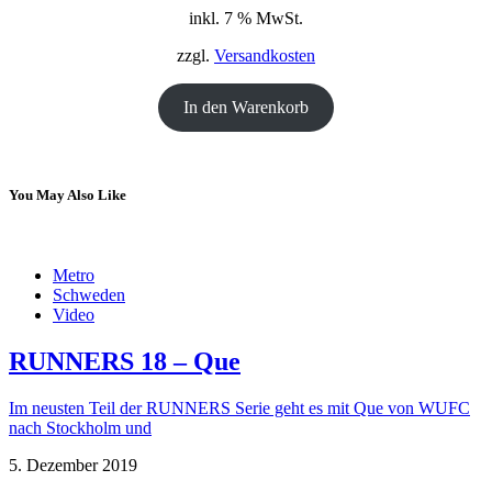
inkl. 7 % MwSt.
war:
ist:
18,00 €
12,00 €.
zzgl.
Versandkosten
In den Warenkorb
You May Also Like
Metro
Schweden
Video
RUNNERS 18 – Que
Im neusten Teil der RUNNERS Serie geht es mit Que von WUFC
nach Stockholm und
5. Dezember 2019