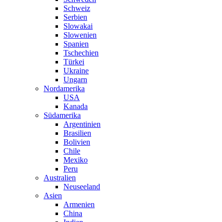
Schweiz
Serbien
Slowakai
Slowenien
Spanien
Tschechien
Türkei
Ukraine
Ungarn
Nordamerika
USA
Kanada
Südamerika
Argentinien
Brasilien
Bolivien
Chile
Mexiko
Peru
Australien
Neuseeland
Asien
Armenien
China