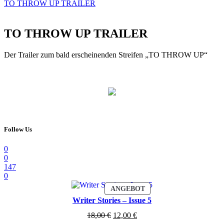
TO THROW UP TRAILER
TO THROW UP TRAILER
Der Trailer zum bald erscheinenden Streifen „TO THROW UP“
Follow Us
0
0
147
0
PRODUKT
ANGEBOT
IM
Writer Stories – Issue 5
ANGEBOT
Ursprünglicher
Aktueller
18,00
€
12,00
€
Preis
Preis