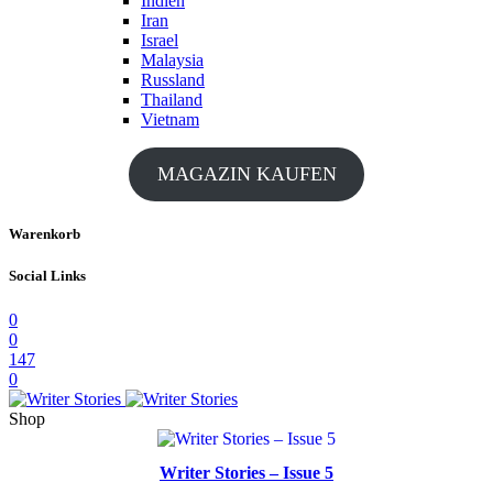
Indien
Iran
Israel
Malaysia
Russland
Thailand
Vietnam
MAGAZIN KAUFEN
Warenkorb
Social Links
0
0
147
0
Shop
Writer Stories – Issue 5