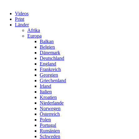
Videos
Print
Länder
Afrika
Europa
Balkan
Belgien
Dänemark
Deutschland
England
Frankreich
Georgien
Griechenland
Irland
Italien
Kroatien
Niederlande
Norwegen
Österreich
Polen
Portugal
Rumänien
Schweden