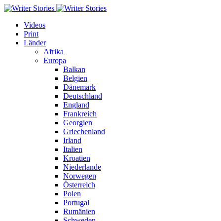
Videos
Print
Länder
Afrika
Europa
Balkan
Belgien
Dänemark
Deutschland
England
Frankreich
Georgien
Griechenland
Irland
Italien
Kroatien
Niederlande
Norwegen
Österreich
Polen
Portugal
Rumänien
Schweden