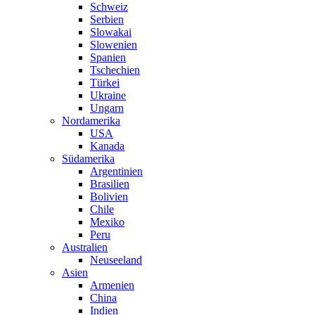
Schweiz
Serbien
Slowakai
Slowenien
Spanien
Tschechien
Türkei
Ukraine
Ungarn
Nordamerika
USA
Kanada
Südamerika
Argentinien
Brasilien
Bolivien
Chile
Mexiko
Peru
Australien
Neuseeland
Asien
Armenien
China
Indien