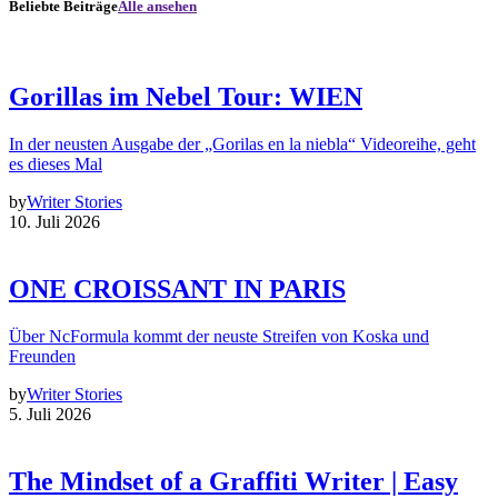
Beliebte Beiträge
Alle ansehen
Gorillas im Nebel Tour: WIEN
In der neusten Ausgabe der „Gorilas en la niebla“ Videoreihe, geht
es dieses Mal
by
Writer Stories
10. Juli 2026
ONE CROISSANT IN PARIS
Über NcFormula kommt der neuste Streifen von Koska und
Freunden
by
Writer Stories
5. Juli 2026
The Mindset of a Graffiti Writer | Easy