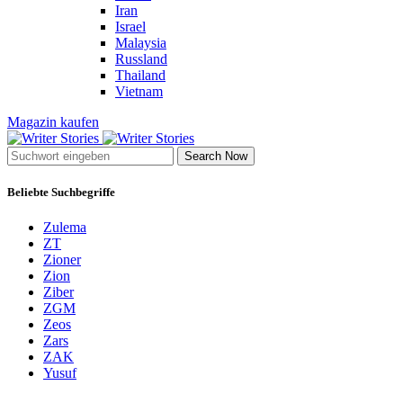
Iran
Israel
Malaysia
Russland
Thailand
Vietnam
Magazin kaufen
Search Now
Beliebte Suchbegriffe
Zulema
ZT
Zioner
Zion
Ziber
ZGM
Zeos
Zars
ZAK
Yusuf