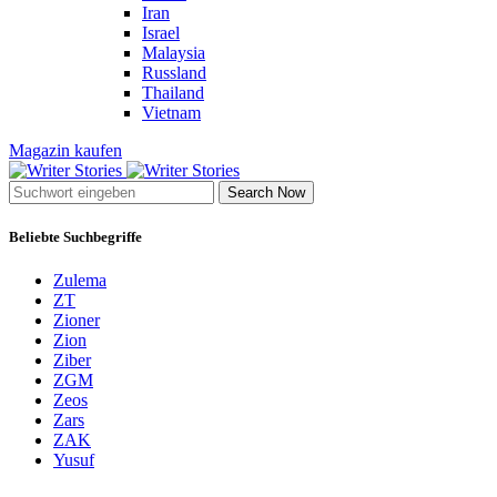
Iran
Israel
Malaysia
Russland
Thailand
Vietnam
Magazin kaufen
Search Now
Beliebte Suchbegriffe
Zulema
ZT
Zioner
Zion
Ziber
ZGM
Zeos
Zars
ZAK
Yusuf