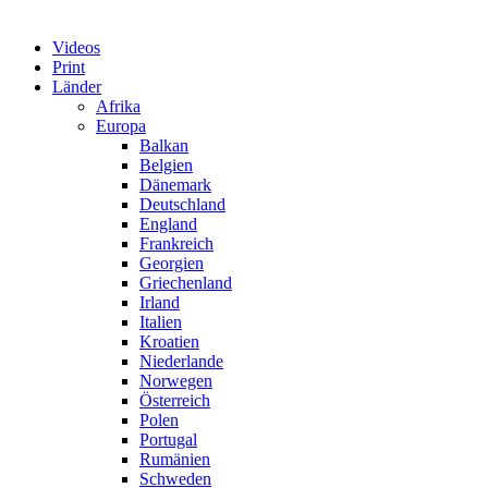
Videos
Print
Länder
Afrika
Europa
Balkan
Belgien
Dänemark
Deutschland
England
Frankreich
Georgien
Griechenland
Irland
Italien
Kroatien
Niederlande
Norwegen
Österreich
Polen
Portugal
Rumänien
Schweden