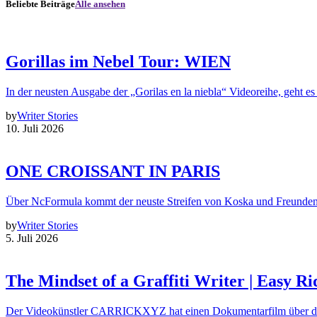
Beliebte Beiträge
Alle ansehen
Gorillas im Nebel Tour: WIEN
In der neusten Ausgabe der „Gorilas en la niebla“ Videoreihe, geht es
by
Writer Stories
10. Juli 2026
ONE CROISSANT IN PARIS
Über NcFormula kommt der neuste Streifen von Koska und Freunde
by
Writer Stories
5. Juli 2026
The Mindset of a Graffiti Writer | Easy Ri
Der Videokünstler CARRICKXYZ hat einen Dokumentarfilm über d