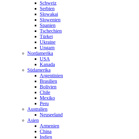
Schweiz
Serbien
Slowakai
Slowenien
Spanien
Tschechien
Türkei
Ukraine
Ungarn
Nordamerika
USA
Kanada
Südamerika
Argentinien
Brasilien
Bolivien
Chile
Mexiko
Peru
Australien
Neuseeland
Asien
Armenien
China
Indien