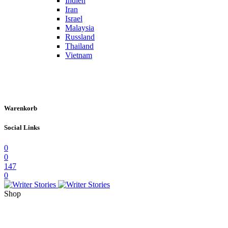
Indien
Iran
Israel
Malaysia
Russland
Thailand
Vietnam
Warenkorb
Social Links
0
0
147
0
Shop