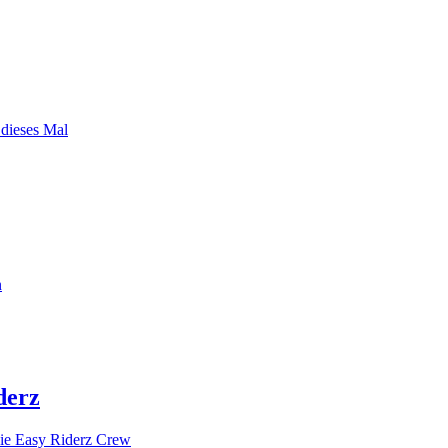
 dieses Mal
n
derz
ie Easy Riderz Crew