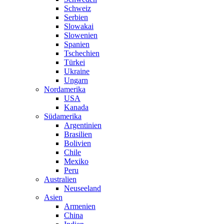
Schweiz
Serbien
Slowakai
Slowenien
Spanien
Tschechien
Türkei
Ukraine
Ungarn
Nordamerika
USA
Kanada
Südamerika
Argentinien
Brasilien
Bolivien
Chile
Mexiko
Peru
Australien
Neuseeland
Asien
Armenien
China