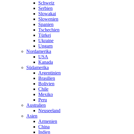
Schweiz
Serbien
Slowakai
Slowenien
Spanien
Tschechien
Türkei
Ukraine
Ungarn
Nordamerika
USA
Kanada
Südamerika
Argentinien
Brasilien
Bolivien
Chile
Mexiko
Peru
Australien
Neuseeland
Asien
Armenien
China
Indien