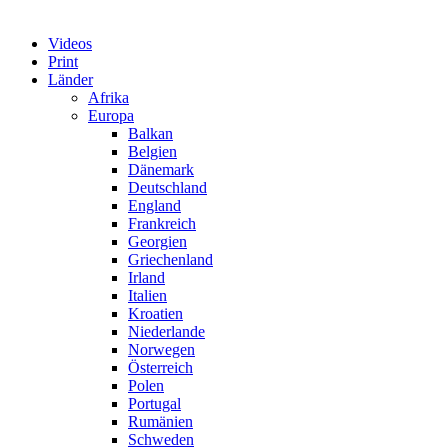
Videos
Print
Länder
Afrika
Europa
Balkan
Belgien
Dänemark
Deutschland
England
Frankreich
Georgien
Griechenland
Irland
Italien
Kroatien
Niederlande
Norwegen
Österreich
Polen
Portugal
Rumänien
Schweden