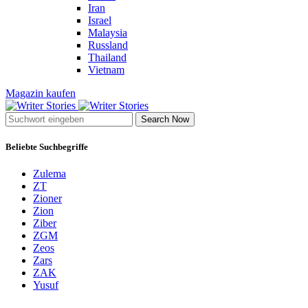
Iran
Israel
Malaysia
Russland
Thailand
Vietnam
Magazin kaufen
Search Now
Beliebte Suchbegriffe
Zulema
ZT
Zioner
Zion
Ziber
ZGM
Zeos
Zars
ZAK
Yusuf