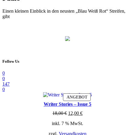
Einen kleinen Einblick in den neusten „Blau Weiß Rot“ Streifen,
gibt
Follow Us
0
0
147
0
PRODUKT
ANGEBOT
IM
Writer Stories – Issue 5
ANGEBOT
Ursprünglicher
Aktueller
18,00
€
12,00
€
Preis
Preis
inkl. 7 % MwSt.
war:
ist:
18,00 €
12,00 €.
zzgl.
Versandkosten