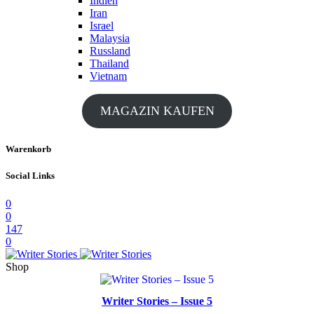
Indien
Iran
Israel
Malaysia
Russland
Thailand
Vietnam
MAGAZIN KAUFEN
Warenkorb
Social Links
0
0
147
0
Shop
Writer Stories – Issue 5