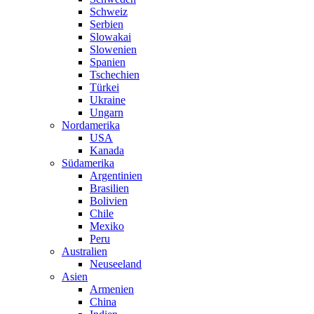
Schweiz
Serbien
Slowakai
Slowenien
Spanien
Tschechien
Türkei
Ukraine
Ungarn
Nordamerika
USA
Kanada
Südamerika
Argentinien
Brasilien
Bolivien
Chile
Mexiko
Peru
Australien
Neuseeland
Asien
Armenien
China