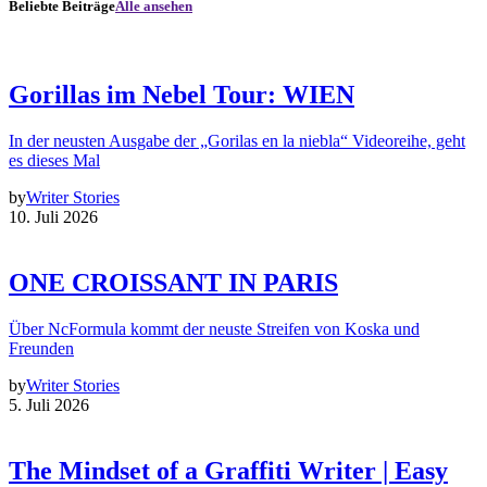
Beliebte Beiträge
Alle ansehen
Gorillas im Nebel Tour: WIEN
In der neusten Ausgabe der „Gorilas en la niebla“ Videoreihe, geht
es dieses Mal
by
Writer Stories
10. Juli 2026
ONE CROISSANT IN PARIS
Über NcFormula kommt der neuste Streifen von Koska und
Freunden
by
Writer Stories
5. Juli 2026
The Mindset of a Graffiti Writer | Easy