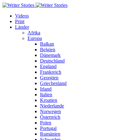
Videos
Print
Länder
Afrika
Europa
Balkan
Belgien
Dänemark
Deutschland
England
Frankreich
Georgien
Griechenland
Irland
Italien
Kroatien
Niederlande
Norwegen
Österreich
Polen
Portugal
Rumänien
Schweden