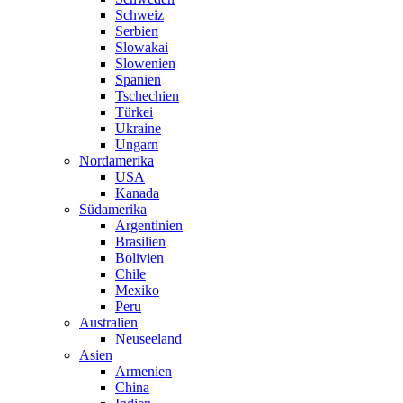
Schweiz
Serbien
Slowakai
Slowenien
Spanien
Tschechien
Türkei
Ukraine
Ungarn
Nordamerika
USA
Kanada
Südamerika
Argentinien
Brasilien
Bolivien
Chile
Mexiko
Peru
Australien
Neuseeland
Asien
Armenien
China