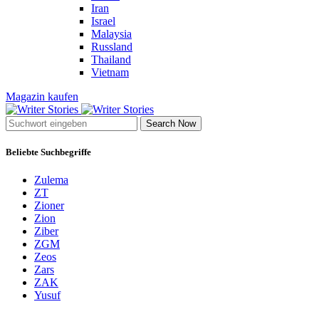
Iran
Israel
Malaysia
Russland
Thailand
Vietnam
Magazin kaufen
Search Now
Beliebte Suchbegriffe
Zulema
ZT
Zioner
Zion
Ziber
ZGM
Zeos
Zars
ZAK
Yusuf