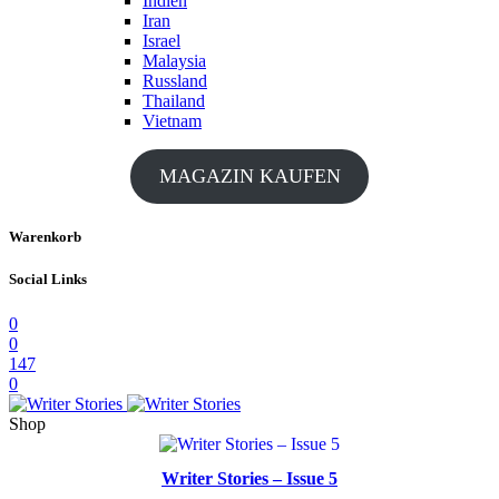
Indien
Iran
Israel
Malaysia
Russland
Thailand
Vietnam
MAGAZIN KAUFEN
Warenkorb
Social Links
0
0
147
0
Shop
Writer Stories – Issue 5