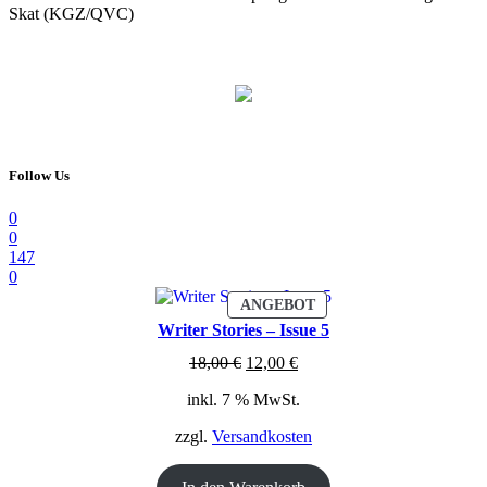
Skat (KGZ/QVC)
Follow Us
0
0
147
0
PRODUKT
ANGEBOT
IM
Writer Stories – Issue 5
ANGEBOT
Ursprünglicher
Aktueller
18,00
€
12,00
€
Preis
Preis
inkl. 7 % MwSt.
war:
ist:
18,00 €
12,00 €.
zzgl.
Versandkosten