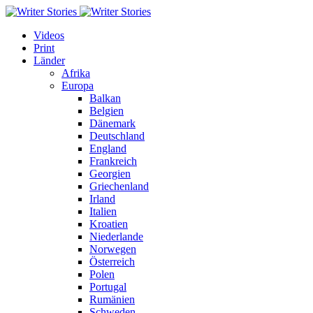
Videos
Print
Länder
Afrika
Europa
Balkan
Belgien
Dänemark
Deutschland
England
Frankreich
Georgien
Griechenland
Irland
Italien
Kroatien
Niederlande
Norwegen
Österreich
Polen
Portugal
Rumänien
Schweden