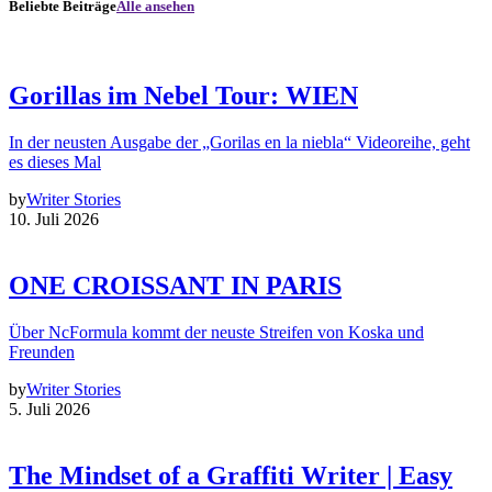
Beliebte Beiträge
Alle ansehen
Gorillas im Nebel Tour: WIEN
In der neusten Ausgabe der „Gorilas en la niebla“ Videoreihe, geht
es dieses Mal
by
Writer Stories
10. Juli 2026
ONE CROISSANT IN PARIS
Über NcFormula kommt der neuste Streifen von Koska und
Freunden
by
Writer Stories
5. Juli 2026
The Mindset of a Graffiti Writer | Easy