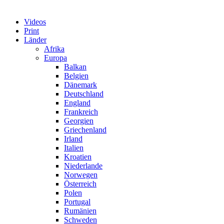
Videos
Print
Länder
Afrika
Europa
Balkan
Belgien
Dänemark
Deutschland
England
Frankreich
Georgien
Griechenland
Irland
Italien
Kroatien
Niederlande
Norwegen
Österreich
Polen
Portugal
Rumänien
Schweden