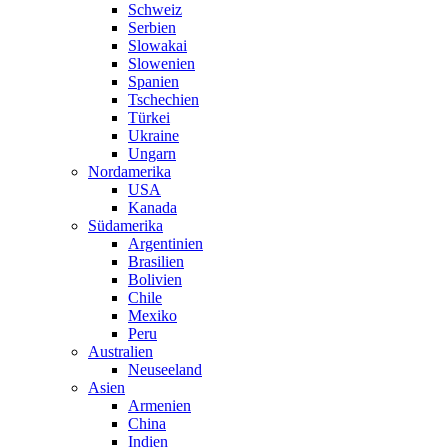
Schweiz
Serbien
Slowakai
Slowenien
Spanien
Tschechien
Türkei
Ukraine
Ungarn
Nordamerika
USA
Kanada
Südamerika
Argentinien
Brasilien
Bolivien
Chile
Mexiko
Peru
Australien
Neuseeland
Asien
Armenien
China
Indien