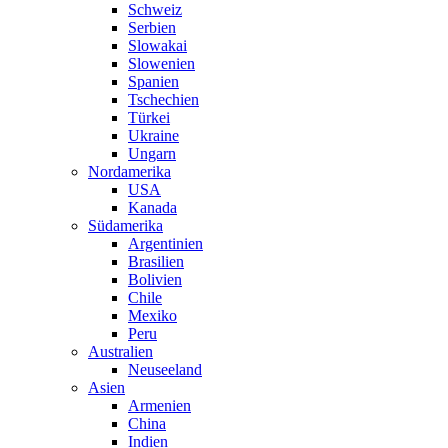
Schweiz
Serbien
Slowakai
Slowenien
Spanien
Tschechien
Türkei
Ukraine
Ungarn
Nordamerika
USA
Kanada
Südamerika
Argentinien
Brasilien
Bolivien
Chile
Mexiko
Peru
Australien
Neuseeland
Asien
Armenien
China
Indien