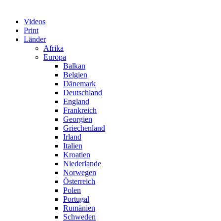
Videos
Print
Länder
Afrika
Europa
Balkan
Belgien
Dänemark
Deutschland
England
Frankreich
Georgien
Griechenland
Irland
Italien
Kroatien
Niederlande
Norwegen
Österreich
Polen
Portugal
Rumänien
Schweden