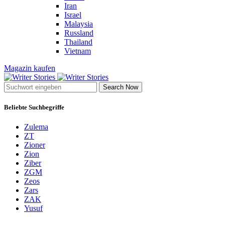
Iran
Israel
Malaysia
Russland
Thailand
Vietnam
Magazin kaufen
Search Now
Beliebte Suchbegriffe
Zulema
ZT
Zioner
Zion
Ziber
ZGM
Zeos
Zars
ZAK
Yusuf