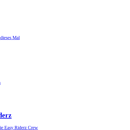
 dieses Mal
n
derz
ie Easy Riderz Crew