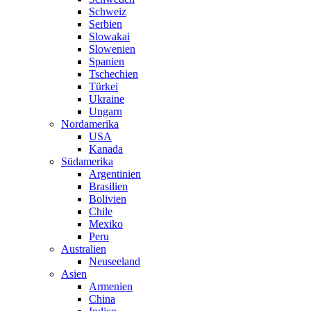
Schweiz
Serbien
Slowakai
Slowenien
Spanien
Tschechien
Türkei
Ukraine
Ungarn
Nordamerika
USA
Kanada
Südamerika
Argentinien
Brasilien
Bolivien
Chile
Mexiko
Peru
Australien
Neuseeland
Asien
Armenien
China