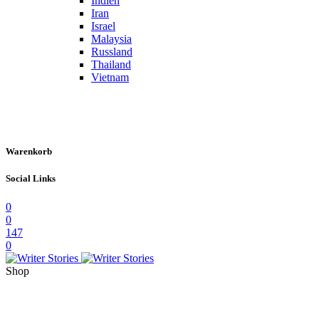
Indien
Iran
Israel
Malaysia
Russland
Thailand
Vietnam
Warenkorb
Social Links
0
0
147
0
Shop