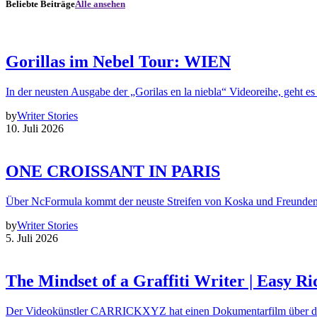
Beliebte Beiträge
Alle ansehen
Gorillas im Nebel Tour: WIEN
In der neusten Ausgabe der „Gorilas en la niebla“ Videoreihe, geht es
by
Writer Stories
10. Juli 2026
ONE CROISSANT IN PARIS
Über NcFormula kommt der neuste Streifen von Koska und Freunde
by
Writer Stories
5. Juli 2026
The Mindset of a Graffiti Writer | Easy Ri
Der Videokünstler CARRICKXYZ hat einen Dokumentarfilm über d