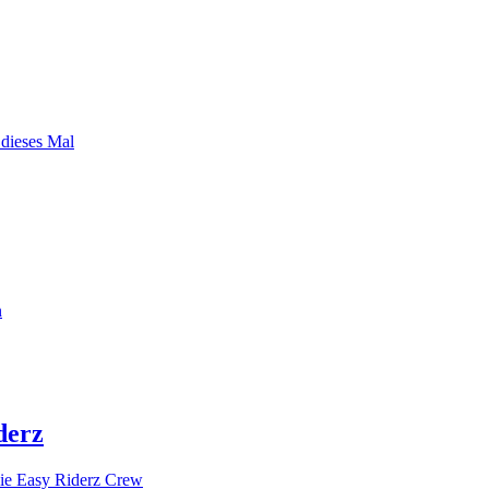
 dieses Mal
n
derz
ie Easy Riderz Crew