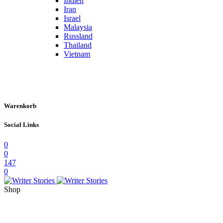
Indien
Iran
Israel
Malaysia
Russland
Thailand
Vietnam
Warenkorb
Social Links
0
0
147
0
Shop