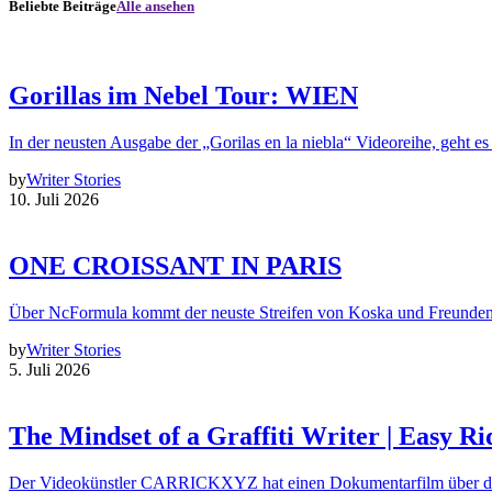
Beliebte Beiträge
Alle ansehen
Gorillas im Nebel Tour: WIEN
In der neusten Ausgabe der „Gorilas en la niebla“ Videoreihe, geht es
by
Writer Stories
10. Juli 2026
ONE CROISSANT IN PARIS
Über NcFormula kommt der neuste Streifen von Koska und Freunde
by
Writer Stories
5. Juli 2026
The Mindset of a Graffiti Writer | Easy Ri
Der Videokünstler CARRICKXYZ hat einen Dokumentarfilm über d