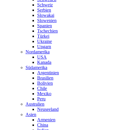
Schweiz
Serbien
Slowakai
Slowenien
Spanien
Tschechien
Türkei
Ukraine
Ungarn
Nordamerika
USA
Kanada
Südamerika
Argentinien
Brasilien
Bolivien
Chile
Mexiko
Peru
Australien
Neuseeland
Asien
Armenien
China