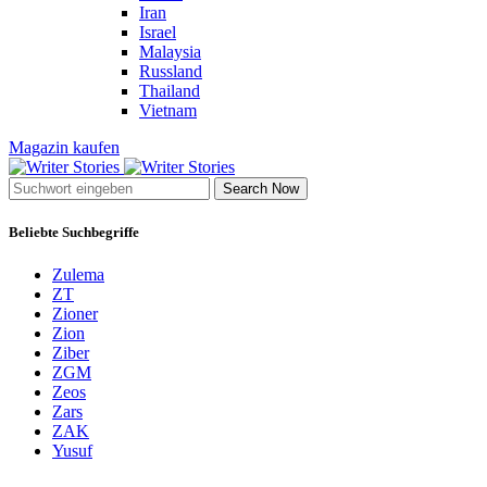
Iran
Israel
Malaysia
Russland
Thailand
Vietnam
Magazin kaufen
Search Now
Beliebte Suchbegriffe
Zulema
ZT
Zioner
Zion
Ziber
ZGM
Zeos
Zars
ZAK
Yusuf