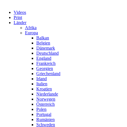
Videos
Print
Länder
Afrika
Europa
Balkan
Belgien
Dänemark
Deutschland
England
Frankreich
Georgien
Griechenland
Irland
Italien
Kroatien
Niederlande
Norwegen
Österreich
Polen
Portugal
Rumänien
Schweden