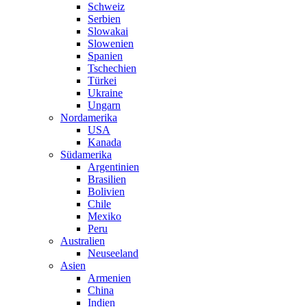
Schweiz
Serbien
Slowakai
Slowenien
Spanien
Tschechien
Türkei
Ukraine
Ungarn
Nordamerika
USA
Kanada
Südamerika
Argentinien
Brasilien
Bolivien
Chile
Mexiko
Peru
Australien
Neuseeland
Asien
Armenien
China
Indien