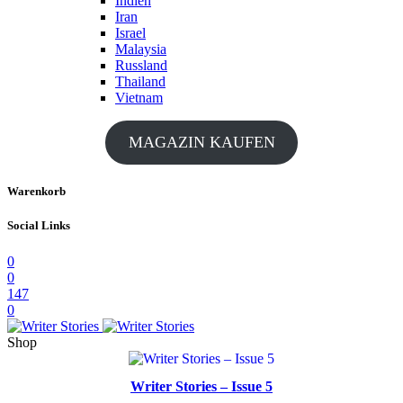
Indien
Iran
Israel
Malaysia
Russland
Thailand
Vietnam
MAGAZIN KAUFEN
Warenkorb
Social Links
0
0
147
0
Shop
Writer Stories – Issue 5