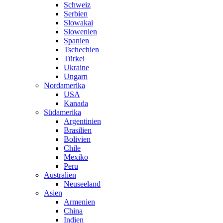
Schweiz
Serbien
Slowakai
Slowenien
Spanien
Tschechien
Türkei
Ukraine
Ungarn
Nordamerika
USA
Kanada
Südamerika
Argentinien
Brasilien
Bolivien
Chile
Mexiko
Peru
Australien
Neuseeland
Asien
Armenien
China
Indien