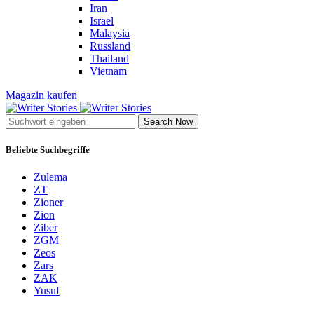
Iran
Israel
Malaysia
Russland
Thailand
Vietnam
Magazin kaufen
Search Now
Beliebte Suchbegriffe
Zulema
ZT
Zioner
Zion
Ziber
ZGM
Zeos
Zars
ZAK
Yusuf