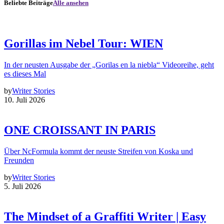
Beliebte Beiträge
Alle ansehen
Gorillas im Nebel Tour: WIEN
In der neusten Ausgabe der „Gorilas en la niebla“ Videoreihe, geht
es dieses Mal
by
Writer Stories
10. Juli 2026
ONE CROISSANT IN PARIS
Über NcFormula kommt der neuste Streifen von Koska und
Freunden
by
Writer Stories
5. Juli 2026
The Mindset of a Graffiti Writer | Easy