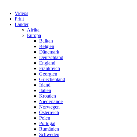
Videos
Print
Länder
Afrika
Europa
Balkan
Belgien
Dänemark
Deutschland
England
Frankreich
Georgien
Griechenland
Irland
Italien
Kroatien
Niederlande
Norwegen
Österreich
Polen
Portugal
Rumänien
Schweden