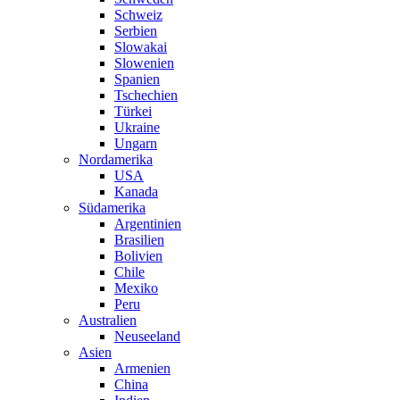
Schweiz
Serbien
Slowakai
Slowenien
Spanien
Tschechien
Türkei
Ukraine
Ungarn
Nordamerika
USA
Kanada
Südamerika
Argentinien
Brasilien
Bolivien
Chile
Mexiko
Peru
Australien
Neuseeland
Asien
Armenien
China