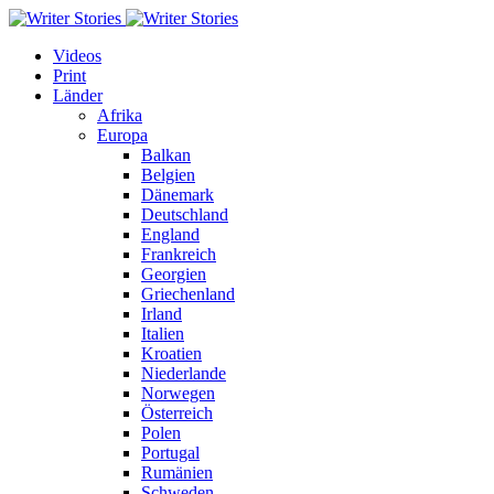
Videos
Print
Länder
Afrika
Europa
Balkan
Belgien
Dänemark
Deutschland
England
Frankreich
Georgien
Griechenland
Irland
Italien
Kroatien
Niederlande
Norwegen
Österreich
Polen
Portugal
Rumänien
Schweden