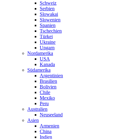
Schweiz
Serbien
Slowakai
Slowenien
Spanien
Tschechien
Türkei
Ukraine
Ungarn
Nordamerika
USA
Kanada
Südamerika
Argentinien
Brasilien
Bolivien
Chile
Mexiko
Peru
Australien
Neuseeland
Asien
Armenien
China
Indien