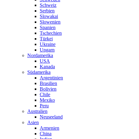
Schweiz
Serbien
Slowakai
Slowenien
Spanien
Tschechien
Türkei
Ukraine
Ungarn
Nordamerika
USA
Kanada
Südamerika
Argentinien
Brasilien
Bolivien
Chile
Mexiko
Peru
Australien
Neuseeland
Asien
Armenien
China