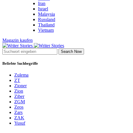
Iran
Israel
Malaysia
Russland
Thailand
Vietnam
Magazin kaufen
Search Now
Beliebte Suchbegriffe
Zulema
ZT
Zioner
Zion
Ziber
ZGM
Zeos
Zars
ZAK
Yusuf