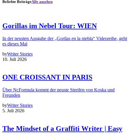
Beliebte Beiträge
Alle ansehen
Gorillas im Nebel Tour: WIEN
In der neusten Ausgabe der „Gorilas en la niebla“ Videoreihe, geht
es dieses Mal
by
Writer Stories
10. Juli 2026
ONE CROISSANT IN PARIS
Über NcFormula kommt der neuste Streifen von Koska und
Freunden
by
Writer Stories
5. Juli 2026
The Mindset of a Graffiti Writer | Easy