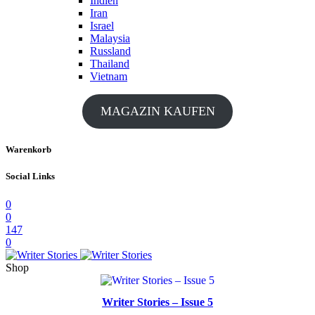
Indien
Iran
Israel
Malaysia
Russland
Thailand
Vietnam
MAGAZIN KAUFEN
Warenkorb
Social Links
0
0
147
0
Shop
Writer Stories – Issue 5