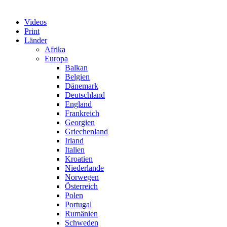
Videos
Print
Länder
Afrika
Europa
Balkan
Belgien
Dänemark
Deutschland
England
Frankreich
Georgien
Griechenland
Irland
Italien
Kroatien
Niederlande
Norwegen
Österreich
Polen
Portugal
Rumänien
Schweden