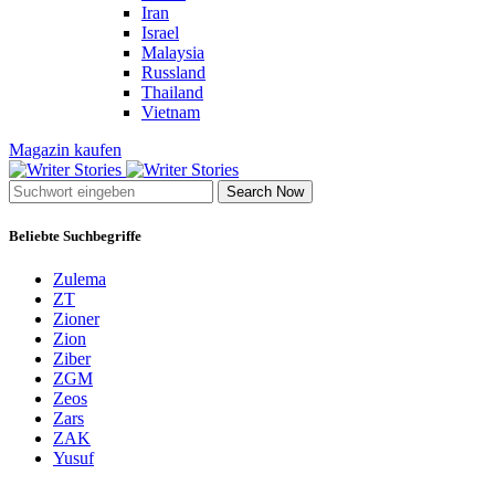
Iran
Israel
Malaysia
Russland
Thailand
Vietnam
Magazin kaufen
Search Now
Beliebte Suchbegriffe
Zulema
ZT
Zioner
Zion
Ziber
ZGM
Zeos
Zars
ZAK
Yusuf