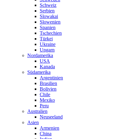
Schweiz
Serbien
Slowakai
Slowenien
Spanien
Tschechien
Türkei
Ukraine
Ungarn
Nordamerika
USA
Kanada
Südamerika
Argentinien
Brasilien
Bolivien
Chile
Mexiko
Peru
Australien
Neuseeland
Asien
Armenien
China