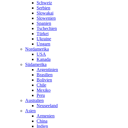
Schweiz
Serbien
Slowakai
Slowenien
Spanien
Tschechien
Türkei
Ukraine
Ungarn
Nordamerika
USA
Kanada
Südamerika
Argentinien
Brasilien
Bolivien
Chile
Mexiko
Peru
Australien
Neuseeland
Asien
Armenien
China
Indien