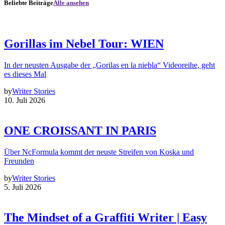
Beliebte Beiträge
Alle ansehen
Gorillas im Nebel Tour: WIEN
In der neusten Ausgabe der „Gorilas en la niebla“ Videoreihe, geht
es dieses Mal
by
Writer Stories
10. Juli 2026
ONE CROISSANT IN PARIS
Über NcFormula kommt der neuste Streifen von Koska und
Freunden
by
Writer Stories
5. Juli 2026
The Mindset of a Graffiti Writer | Easy