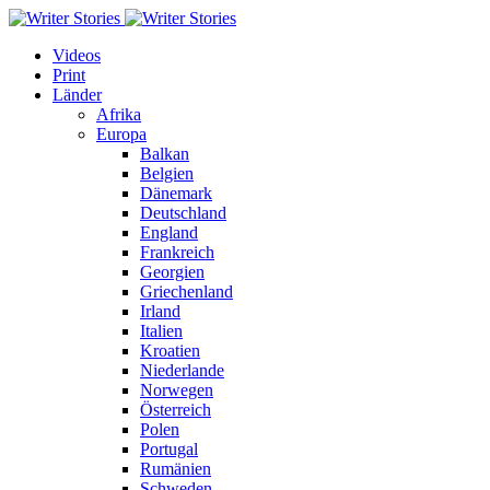
Videos
Print
Länder
Afrika
Europa
Balkan
Belgien
Dänemark
Deutschland
England
Frankreich
Georgien
Griechenland
Irland
Italien
Kroatien
Niederlande
Norwegen
Österreich
Polen
Portugal
Rumänien
Schweden