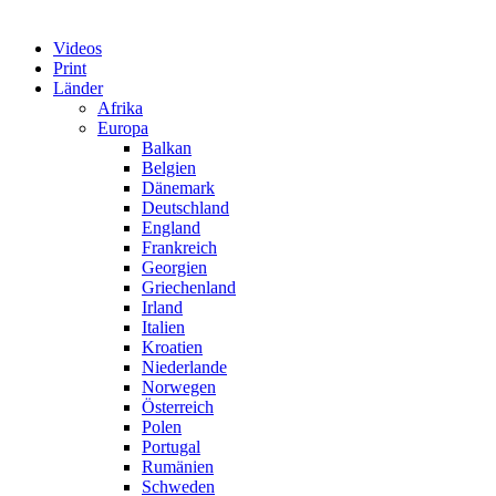
Videos
Print
Länder
Afrika
Europa
Balkan
Belgien
Dänemark
Deutschland
England
Frankreich
Georgien
Griechenland
Irland
Italien
Kroatien
Niederlande
Norwegen
Österreich
Polen
Portugal
Rumänien
Schweden