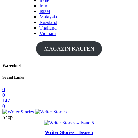
Indien
Iran
Israel
Malaysia
Russland
Thailand
Vietnam
MAGAZIN KAUFEN
Warenkorb
Social Links
0
0
147
0
Shop
Writer Stories – Issue 5