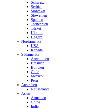
Schweiz
Serbien
Slowakai
Slowenien
Spanien
Tschechien
Türkei
Ukraine
Ungarn
Nordamerika
USA
Kanada
Südamerika
Argentinien
Brasilien
Bolivien
Chile
Mexiko
Peru
Australien
Neuseeland
Asien
Armenien
China
Indien