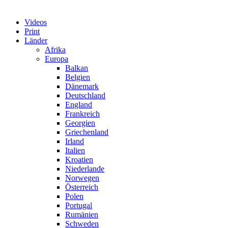
Videos
Print
Länder
Afrika
Europa
Balkan
Belgien
Dänemark
Deutschland
England
Frankreich
Georgien
Griechenland
Irland
Italien
Kroatien
Niederlande
Norwegen
Österreich
Polen
Portugal
Rumänien
Schweden