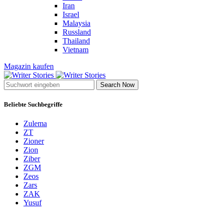
Iran
Israel
Malaysia
Russland
Thailand
Vietnam
Magazin kaufen
Search Now
Beliebte Suchbegriffe
Zulema
ZT
Zioner
Zion
Ziber
ZGM
Zeos
Zars
ZAK
Yusuf