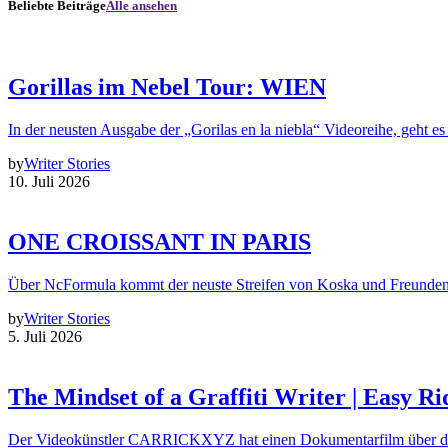
Beliebte Beiträge
Alle ansehen
Gorillas im Nebel Tour: WIEN
In der neusten Ausgabe der „Gorilas en la niebla“ Videoreihe, geht es
by
Writer Stories
10. Juli 2026
ONE CROISSANT IN PARIS
Über NcFormula kommt der neuste Streifen von Koska und Freunde
by
Writer Stories
5. Juli 2026
The Mindset of a Graffiti Writer | Easy Ri
Der Videokünstler CARRICKXYZ hat einen Dokumentarfilm über d