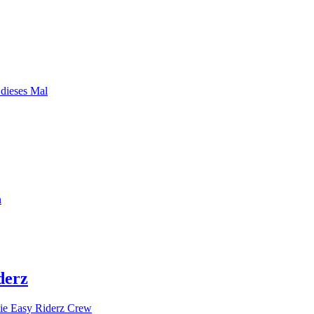
 dieses Mal
n
derz
ie Easy Riderz Crew