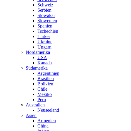
Schweiz
Serbien
Slowakai
Slowenien
Spanien
Tschechien
Türkei
Ukraine
Ungarn
Nordamerika
USA
Kanada
Südamerika
Argentinien
Brasilien
Bolivien
Chile
Mexiko
Peru
Australien
Neuseeland
Asien
Armenien
China