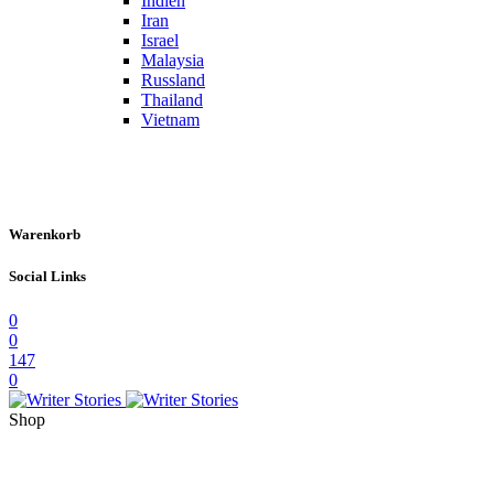
Indien
Iran
Israel
Malaysia
Russland
Thailand
Vietnam
Warenkorb
Social Links
0
0
147
0
Shop