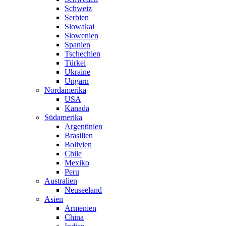
Schweiz
Serbien
Slowakai
Slowenien
Spanien
Tschechien
Türkei
Ukraine
Ungarn
Nordamerika
USA
Kanada
Südamerika
Argentinien
Brasilien
Bolivien
Chile
Mexiko
Peru
Australien
Neuseeland
Asien
Armenien
China