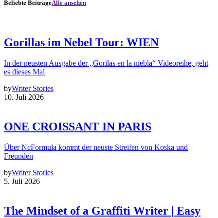
Beliebte Beiträge
Alle ansehen
Gorillas im Nebel Tour: WIEN
In der neusten Ausgabe der „Gorilas en la niebla“ Videoreihe, geht
es dieses Mal
by
Writer Stories
10. Juli 2026
ONE CROISSANT IN PARIS
Über NcFormula kommt der neuste Streifen von Koska und
Freunden
by
Writer Stories
5. Juli 2026
The Mindset of a Graffiti Writer | Easy