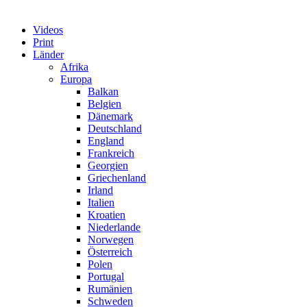
Videos
Print
Länder
Afrika
Europa
Balkan
Belgien
Dänemark
Deutschland
England
Frankreich
Georgien
Griechenland
Irland
Italien
Kroatien
Niederlande
Norwegen
Österreich
Polen
Portugal
Rumänien
Schweden