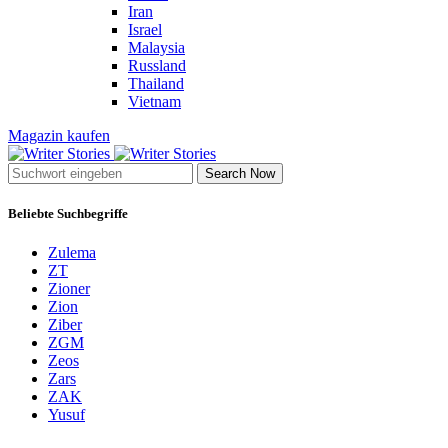
Iran
Israel
Malaysia
Russland
Thailand
Vietnam
Magazin kaufen
Search Now
Beliebte Suchbegriffe
Zulema
ZT
Zioner
Zion
Ziber
ZGM
Zeos
Zars
ZAK
Yusuf