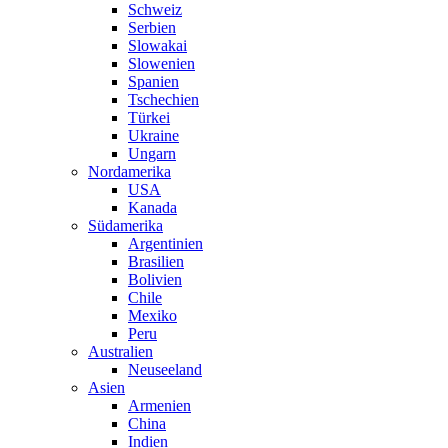
Schweiz
Serbien
Slowakai
Slowenien
Spanien
Tschechien
Türkei
Ukraine
Ungarn
Nordamerika
USA
Kanada
Südamerika
Argentinien
Brasilien
Bolivien
Chile
Mexiko
Peru
Australien
Neuseeland
Asien
Armenien
China
Indien