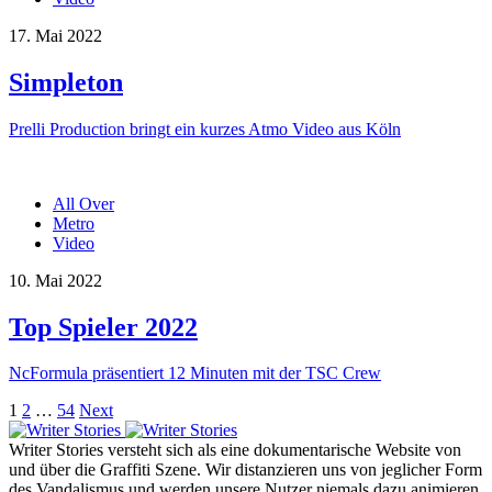
17. Mai 2022
Simpleton
Prelli Production bringt ein kurzes Atmo Video aus Köln
All Over
Metro
Video
10. Mai 2022
Top Spieler 2022
NcFormula präsentiert 12 Minuten mit der TSC Crew
Seitennummerierung
1
2
…
54
Next
der
Writer Stories versteht sich als eine dokumentarische Website von
Beiträge
und über die Graffiti Szene. Wir distanzieren uns von jeglicher Form
des Vandalismus und werden unsere Nutzer niemals dazu animieren,