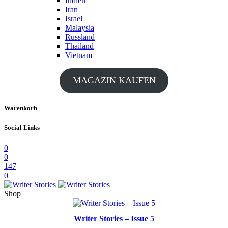
Indien
Iran
Israel
Malaysia
Russland
Thailand
Vietnam
MAGAZIN KAUFEN
Warenkorb
Social Links
0
0
147
0
Shop
Writer Stories – Issue 5