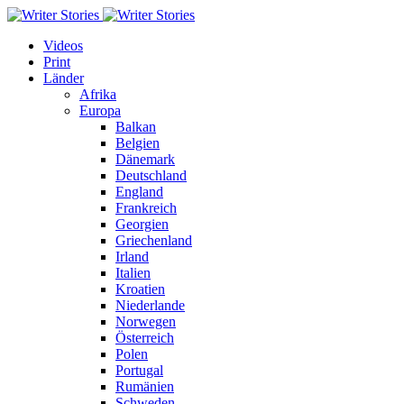
Videos
Print
Länder
Afrika
Europa
Balkan
Belgien
Dänemark
Deutschland
England
Frankreich
Georgien
Griechenland
Irland
Italien
Kroatien
Niederlande
Norwegen
Österreich
Polen
Portugal
Rumänien
Schweden