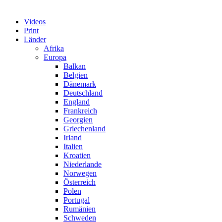
Videos
Print
Länder
Afrika
Europa
Balkan
Belgien
Dänemark
Deutschland
England
Frankreich
Georgien
Griechenland
Irland
Italien
Kroatien
Niederlande
Norwegen
Österreich
Polen
Portugal
Rumänien
Schweden