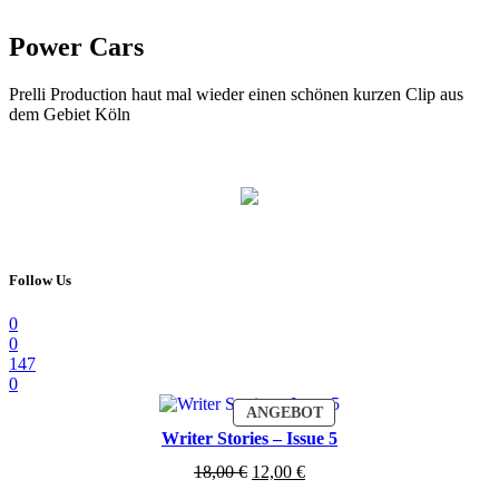
Power Cars
Prelli Production haut mal wieder einen schönen kurzen Clip aus
dem Gebiet Köln
Follow Us
0
0
147
0
PRODUKT
ANGEBOT
IM
Writer Stories – Issue 5
ANGEBOT
Ursprünglicher
Aktueller
18,00
€
12,00
€
Preis
Preis