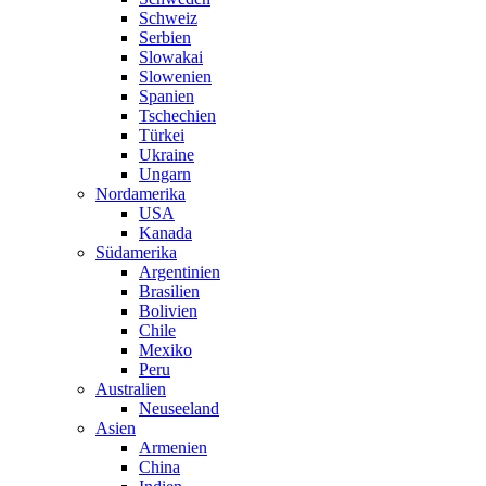
Schweiz
Serbien
Slowakai
Slowenien
Spanien
Tschechien
Türkei
Ukraine
Ungarn
Nordamerika
USA
Kanada
Südamerika
Argentinien
Brasilien
Bolivien
Chile
Mexiko
Peru
Australien
Neuseeland
Asien
Armenien
China