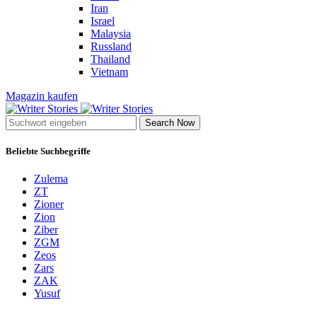
Iran
Israel
Malaysia
Russland
Thailand
Vietnam
Magazin kaufen
Search Now
Beliebte Suchbegriffe
Zulema
ZT
Zioner
Zion
Ziber
ZGM
Zeos
Zars
ZAK
Yusuf