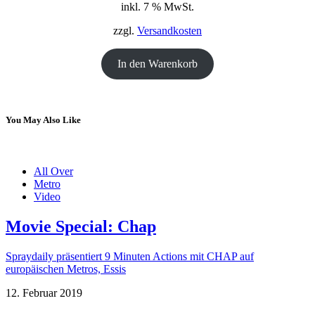
inkl. 7 % MwSt.
war:
ist:
18,00 €
12,00 €.
zzgl.
Versandkosten
In den Warenkorb
You May Also Like
All Over
Metro
Video
Movie Special: Chap
Spraydaily präsentiert 9 Minuten Actions mit CHAP auf
europäischen Metros, Essis
12. Februar 2019