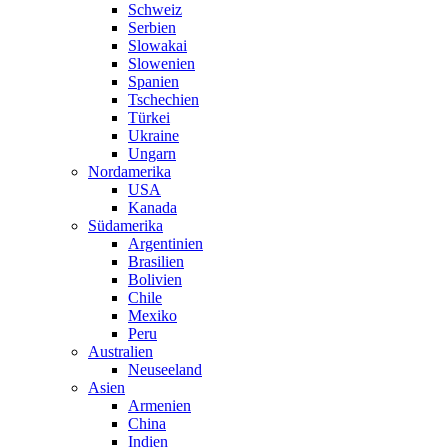
Schweiz
Serbien
Slowakai
Slowenien
Spanien
Tschechien
Türkei
Ukraine
Ungarn
Nordamerika
USA
Kanada
Südamerika
Argentinien
Brasilien
Bolivien
Chile
Mexiko
Peru
Australien
Neuseeland
Asien
Armenien
China
Indien