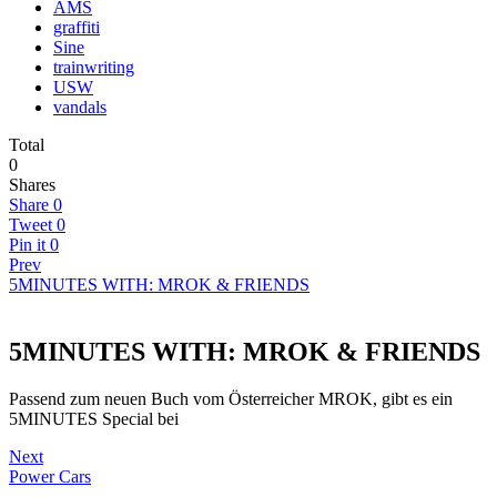
AMS
graffiti
Sine
trainwriting
USW
vandals
Total
0
Shares
Share
0
Tweet
0
Pin it
0
Prev
5MINUTES WITH: MROK & FRIENDS
5MINUTES WITH: MROK & FRIENDS
Passend zum neuen Buch vom Österreicher MROK, gibt es ein
5MINUTES Special bei
Next
Power Cars