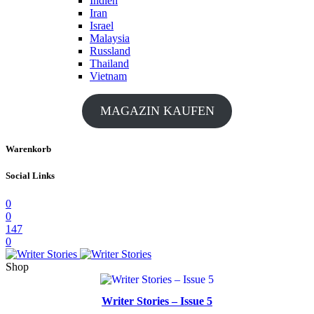
Indien
Iran
Israel
Malaysia
Russland
Thailand
Vietnam
MAGAZIN KAUFEN
Warenkorb
Social Links
0
0
147
0
Shop
Writer Stories – Issue 5