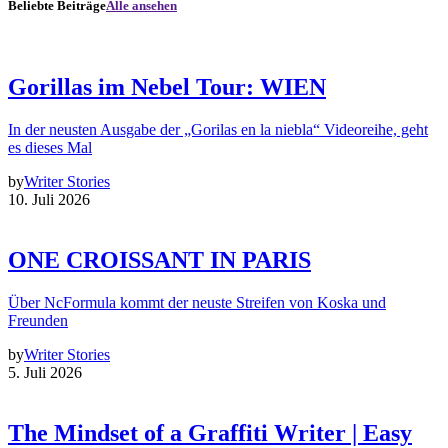
Beliebte Beiträge
Alle ansehen
Gorillas im Nebel Tour: WIEN
In der neusten Ausgabe der „Gorilas en la niebla“ Videoreihe, geht
es dieses Mal
by
Writer Stories
10. Juli 2026
ONE CROISSANT IN PARIS
Über NcFormula kommt der neuste Streifen von Koska und
Freunden
by
Writer Stories
5. Juli 2026
The Mindset of a Graffiti Writer | Easy