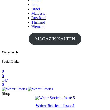
Indien
Iran
Israel
Malaysia
Russland
Thailand
Vietnam
MAGAZIN KAUFEN
Warenkorb
Social Links
0
0
147
0
Shop
Writer Stories – Issue 5