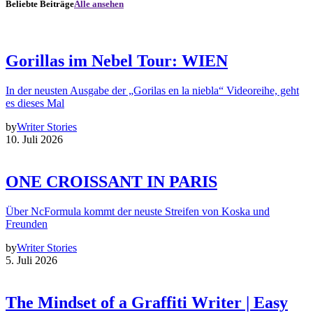
Beliebte Beiträge
Alle ansehen
Gorillas im Nebel Tour: WIEN
In der neusten Ausgabe der „Gorilas en la niebla“ Videoreihe, geht
es dieses Mal
by
Writer Stories
10. Juli 2026
ONE CROISSANT IN PARIS
Über NcFormula kommt der neuste Streifen von Koska und
Freunden
by
Writer Stories
5. Juli 2026
The Mindset of a Graffiti Writer | Easy