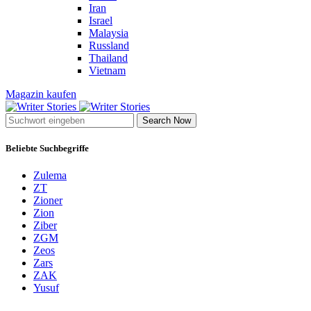
Iran
Israel
Malaysia
Russland
Thailand
Vietnam
Magazin kaufen
Search Now
Beliebte Suchbegriffe
Zulema
ZT
Zioner
Zion
Ziber
ZGM
Zeos
Zars
ZAK
Yusuf