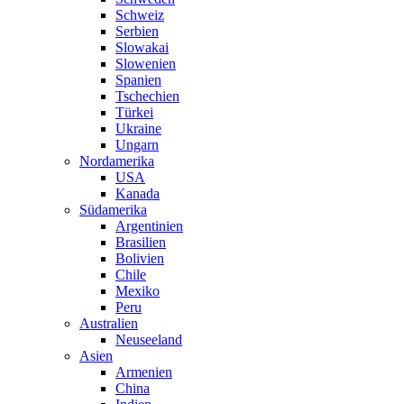
Schweiz
Serbien
Slowakai
Slowenien
Spanien
Tschechien
Türkei
Ukraine
Ungarn
Nordamerika
USA
Kanada
Südamerika
Argentinien
Brasilien
Bolivien
Chile
Mexiko
Peru
Australien
Neuseeland
Asien
Armenien
China