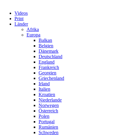
Videos
Print
Länder
Afrika
Europa
Balkan
Belgien
Dänemark
Deutschland
England
Frankreich
Georgien
Griechenland
Irland
Italien
Kroatien
Niederlande
Norwegen
Österreich
Polen
Portugal
Rumänien
Schweden