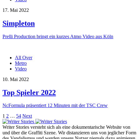
17. Mai 2022
Simpleton
Prelli Production bringt ein kurzes Atmo Video aus Köln
All Over
Metro
Video
10. Mai 2022
Top Spieler 2022
NcFormula präsentiert 12 Minuten mit der TSC Crew
Seitennummerierung
1
2
…
54
Next
der
Writer Stories versteht sich als eine dokumentarische Website von
Beiträge
und über die Graffiti Szene. Wir distanzieren uns von jeglicher Form
des Vandalismus und werden unsere Nutzer niemals dazu animieren,