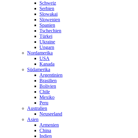
Schweiz
Serbien
Slowakai
Slowenien
Spanien
Tschechien
Türkei
Ukraine
Ungarn
Nordamerika
USA
Kanada
Südamerika
Argentinien
Brasilien
Bolivien
Chile
Mexiko
Peru
Australien
Neuseeland
Asien
Armenien
China
Indien