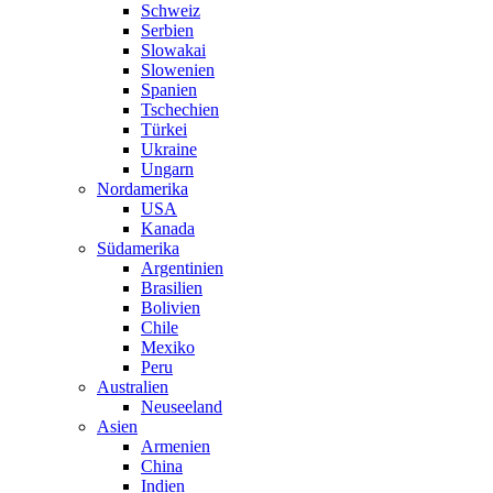
Schweiz
Serbien
Slowakai
Slowenien
Spanien
Tschechien
Türkei
Ukraine
Ungarn
Nordamerika
USA
Kanada
Südamerika
Argentinien
Brasilien
Bolivien
Chile
Mexiko
Peru
Australien
Neuseeland
Asien
Armenien
China
Indien