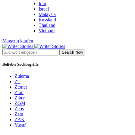
Iran
Israel
Malaysia
Russland
Thailand
Vietnam
Magazin kaufen
Search Now
Beliebte Suchbegriffe
Zulema
ZT
Zioner
Zion
Ziber
ZGM
Zeos
Zars
ZAK
Yusuf