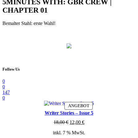
5MINUTES WITH: GBR CREW |
CHAPTER 01
Bemalter Stahl: erste Wahl!
Follow Us
0
0
147
0
PRODUKT
ANGEBOT
IM
Writer Stories – Issue 5
ANGEBOT
Ursprünglicher
Aktueller
18,00
€
12,00
€
Preis
Preis
inkl. 7 % MwSt.
war:
ist: