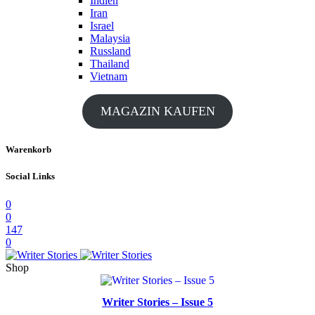
Indien
Iran
Israel
Malaysia
Russland
Thailand
Vietnam
MAGAZIN KAUFEN
Warenkorb
Social Links
0
0
147
0
Shop
Writer Stories – Issue 5