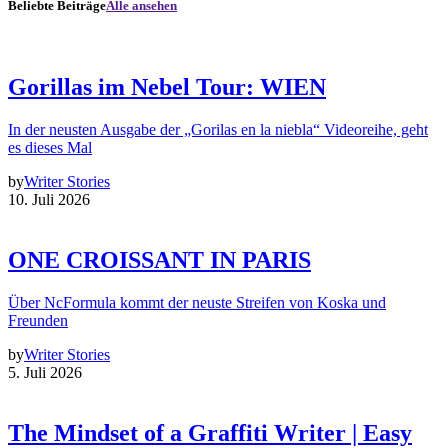
Beliebte Beiträge
Alle ansehen
Gorillas im Nebel Tour: WIEN
In der neusten Ausgabe der „Gorilas en la niebla“ Videoreihe, geht
es dieses Mal
by
Writer Stories
10. Juli 2026
ONE CROISSANT IN PARIS
Über NcFormula kommt der neuste Streifen von Koska und
Freunden
by
Writer Stories
5. Juli 2026
The Mindset of a Graffiti Writer | Easy