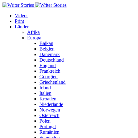
Videos
Print
Länder
Afrika
Europa
Balkan
Belgien
Dänemark
Deutschland
England
Frankreich
Georgien
Griechenland
Irland
Italien
Kroatien
Niederlande
Norwegen
Österreich
Polen
Portugal
Rumänien
Schweden