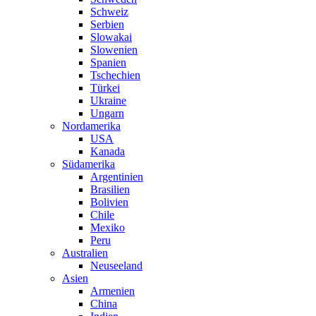
Schweiz
Serbien
Slowakai
Slowenien
Spanien
Tschechien
Türkei
Ukraine
Ungarn
Nordamerika
USA
Kanada
Südamerika
Argentinien
Brasilien
Bolivien
Chile
Mexiko
Peru
Australien
Neuseeland
Asien
Armenien
China