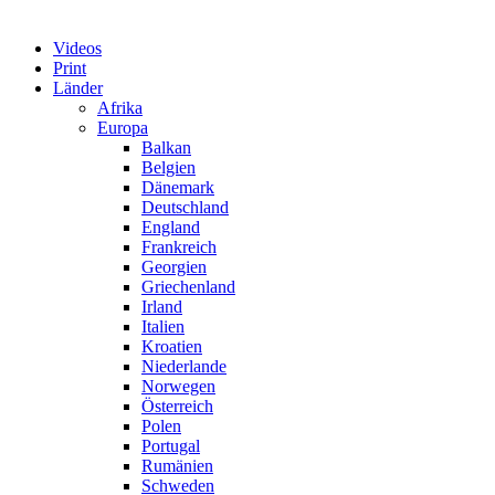
Videos
Print
Länder
Afrika
Europa
Balkan
Belgien
Dänemark
Deutschland
England
Frankreich
Georgien
Griechenland
Irland
Italien
Kroatien
Niederlande
Norwegen
Österreich
Polen
Portugal
Rumänien
Schweden