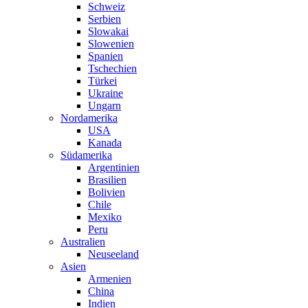
Schweiz
Serbien
Slowakai
Slowenien
Spanien
Tschechien
Türkei
Ukraine
Ungarn
Nordamerika
USA
Kanada
Südamerika
Argentinien
Brasilien
Bolivien
Chile
Mexiko
Peru
Australien
Neuseeland
Asien
Armenien
China
Indien