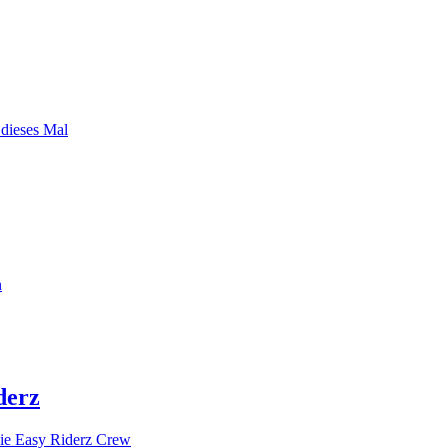
 dieses Mal
n
derz
ie Easy Riderz Crew