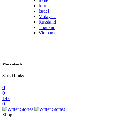
Indien
Iran
Israel
Malaysia
Russland
Thailand
Vietnam
Warenkorb
Social Links
0
0
147
0
Shop