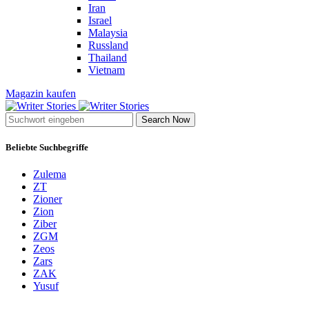
Iran
Israel
Malaysia
Russland
Thailand
Vietnam
Magazin kaufen
Search Now
Beliebte Suchbegriffe
Zulema
ZT
Zioner
Zion
Ziber
ZGM
Zeos
Zars
ZAK
Yusuf