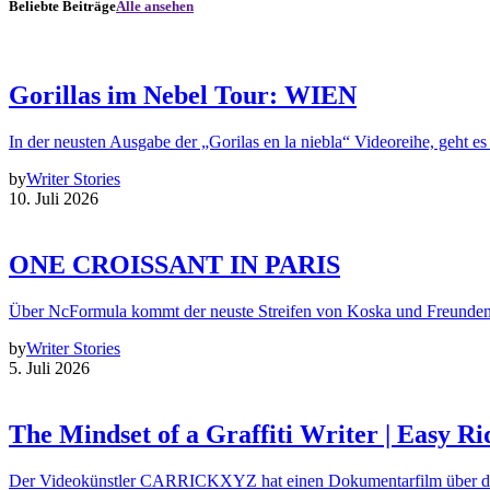
Beliebte Beiträge
Alle ansehen
Gorillas im Nebel Tour: WIEN
In der neusten Ausgabe der „Gorilas en la niebla“ Videoreihe, geht es
by
Writer Stories
10. Juli 2026
ONE CROISSANT IN PARIS
Über NcFormula kommt der neuste Streifen von Koska und Freunde
by
Writer Stories
5. Juli 2026
The Mindset of a Graffiti Writer | Easy Ri
Der Videokünstler CARRICKXYZ hat einen Dokumentarfilm über d