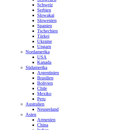
Schweiz
Serbien
Slowakai
Slowenien
Spanien
Tschechien
Türkei
Ukraine
Ungarn
Nordamerika
USA
Kanada
Südamerika
Argentinien
Brasilien
Bolivien
Chile
Mexiko
Peru
Australien
Neuseeland
Asien
Armenien
China