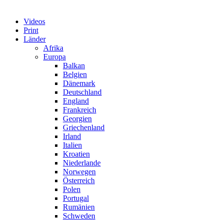
Videos
Print
Länder
Afrika
Europa
Balkan
Belgien
Dänemark
Deutschland
England
Frankreich
Georgien
Griechenland
Irland
Italien
Kroatien
Niederlande
Norwegen
Österreich
Polen
Portugal
Rumänien
Schweden