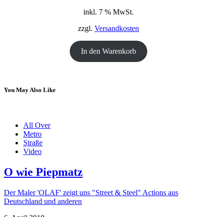
Preis
Preis
inkl. 7 % MwSt.
war:
ist:
18,00 €
12,00 €.
zzgl.
Versandkosten
In den Warenkorb
You May Also Like
All Over
Metro
Straße
Video
O wie Piepmatz
Der Maler 'OLAF' zeigt uns "Street & Steel" Actions aus
Deutschland und anderen