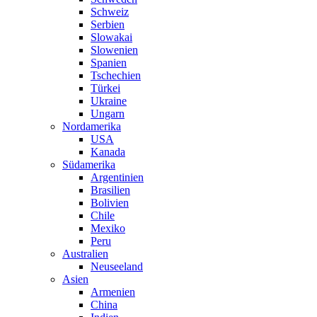
Schweiz
Serbien
Slowakai
Slowenien
Spanien
Tschechien
Türkei
Ukraine
Ungarn
Nordamerika
USA
Kanada
Südamerika
Argentinien
Brasilien
Bolivien
Chile
Mexiko
Peru
Australien
Neuseeland
Asien
Armenien
China