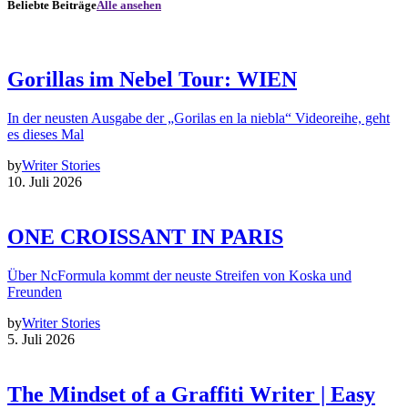
Beliebte Beiträge
Alle ansehen
Gorillas im Nebel Tour: WIEN
In der neusten Ausgabe der „Gorilas en la niebla“ Videoreihe, geht
es dieses Mal
by
Writer Stories
10. Juli 2026
ONE CROISSANT IN PARIS
Über NcFormula kommt der neuste Streifen von Koska und
Freunden
by
Writer Stories
5. Juli 2026
The Mindset of a Graffiti Writer | Easy