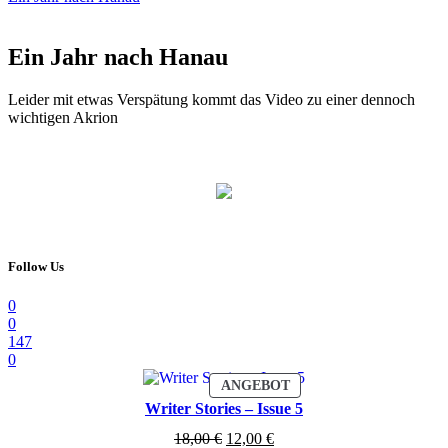
Ein Jahr nach Hanau
Leider mit etwas Verspätung kommt das Video zu einer dennoch
wichtigen Akrion
Follow Us
0
0
147
0
PRODUKT
ANGEBOT
IM
Writer Stories – Issue 5
ANGEBOT
Ursprünglicher
Aktueller
18,00
€
12,00
€