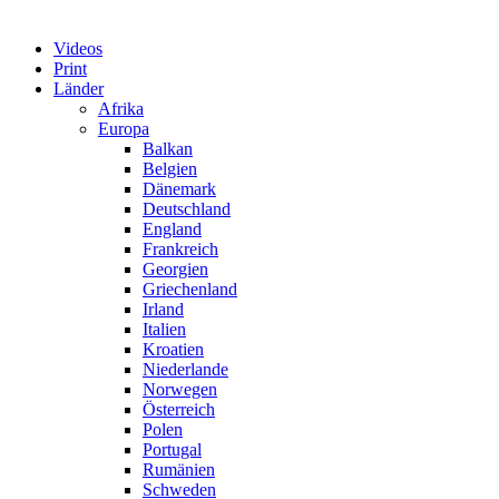
Videos
Print
Länder
Afrika
Europa
Balkan
Belgien
Dänemark
Deutschland
England
Frankreich
Georgien
Griechenland
Irland
Italien
Kroatien
Niederlande
Norwegen
Österreich
Polen
Portugal
Rumänien
Schweden