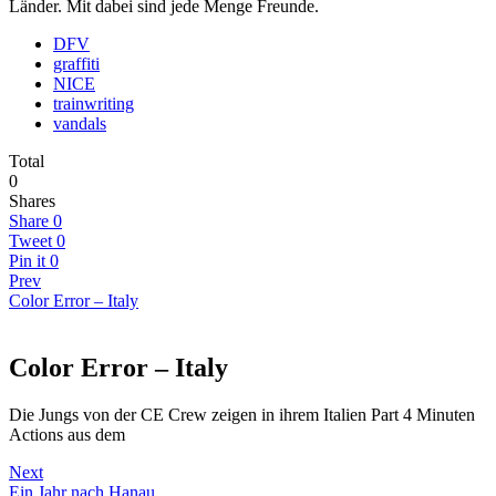
Länder. Mit dabei sind jede Menge Freunde.
DFV
graffiti
NICE
trainwriting
vandals
Total
0
Shares
Share
0
Tweet
0
Pin it
0
Prev
Color Error – Italy
Color Error – Italy
Die Jungs von der CE Crew zeigen in ihrem Italien Part 4 Minuten
Actions aus dem
Next
Ein Jahr nach Hanau