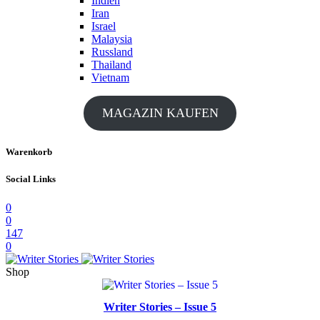
Indien
Iran
Israel
Malaysia
Russland
Thailand
Vietnam
MAGAZIN KAUFEN
Warenkorb
Social Links
0
0
147
0
Shop
Writer Stories – Issue 5