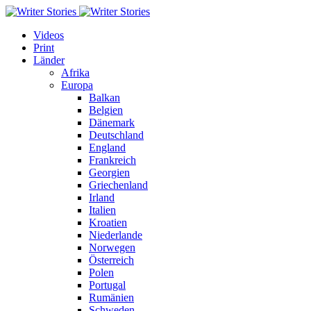
Videos
Print
Länder
Afrika
Europa
Balkan
Belgien
Dänemark
Deutschland
England
Frankreich
Georgien
Griechenland
Irland
Italien
Kroatien
Niederlande
Norwegen
Österreich
Polen
Portugal
Rumänien
Schweden