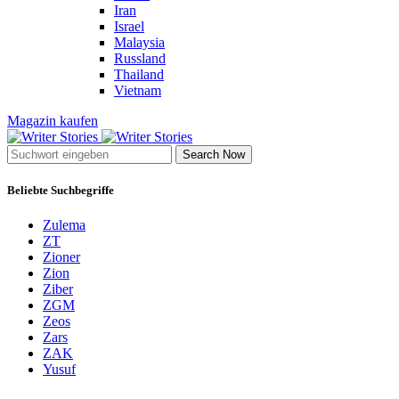
Iran
Israel
Malaysia
Russland
Thailand
Vietnam
Magazin kaufen
Search Now
Beliebte Suchbegriffe
Zulema
ZT
Zioner
Zion
Ziber
ZGM
Zeos
Zars
ZAK
Yusuf