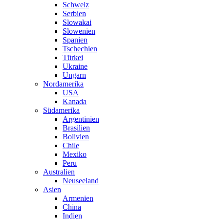
Schweiz
Serbien
Slowakai
Slowenien
Spanien
Tschechien
Türkei
Ukraine
Ungarn
Nordamerika
USA
Kanada
Südamerika
Argentinien
Brasilien
Bolivien
Chile
Mexiko
Peru
Australien
Neuseeland
Asien
Armenien
China
Indien