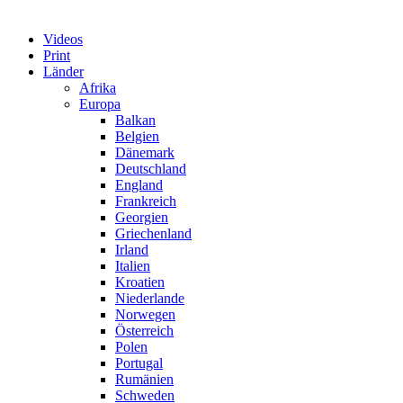
Videos
Print
Länder
Afrika
Europa
Balkan
Belgien
Dänemark
Deutschland
England
Frankreich
Georgien
Griechenland
Irland
Italien
Kroatien
Niederlande
Norwegen
Österreich
Polen
Portugal
Rumänien
Schweden