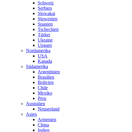
Schweiz
Serbien
Slowakai
Slowenien
Spanien
Tschechien
Türkei
Ukraine
Ungarn
Nordamerika
USA
Kanada
Südamerika
Argentinien
Brasilien
Bolivien
Chile
Mexiko
Peru
Australien
Neuseeland
Asien
Armenien
China
Indien