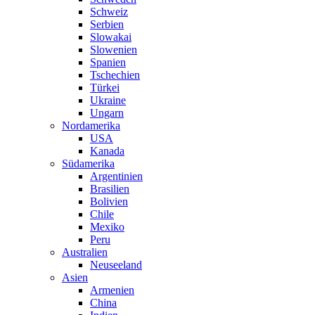
Schweiz
Serbien
Slowakai
Slowenien
Spanien
Tschechien
Türkei
Ukraine
Ungarn
Nordamerika
USA
Kanada
Südamerika
Argentinien
Brasilien
Bolivien
Chile
Mexiko
Peru
Australien
Neuseeland
Asien
Armenien
China