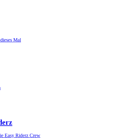
 dieses Mal
n
derz
ie Easy Riderz Crew