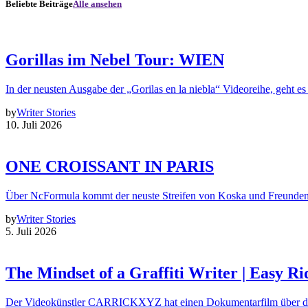
Beliebte Beiträge
Alle ansehen
Gorillas im Nebel Tour: WIEN
In der neusten Ausgabe der „Gorilas en la niebla“ Videoreihe, geht es
by
Writer Stories
10. Juli 2026
ONE CROISSANT IN PARIS
Über NcFormula kommt der neuste Streifen von Koska und Freunde
by
Writer Stories
5. Juli 2026
The Mindset of a Graffiti Writer | Easy Ri
Der Videokünstler CARRICKXYZ hat einen Dokumentarfilm über d