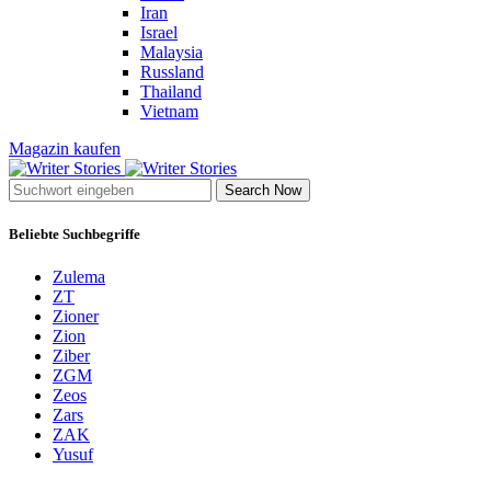
Iran
Israel
Malaysia
Russland
Thailand
Vietnam
Magazin kaufen
Search Now
Beliebte Suchbegriffe
Zulema
ZT
Zioner
Zion
Ziber
ZGM
Zeos
Zars
ZAK
Yusuf