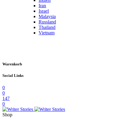
Indien
Iran
Israel
Malaysia
Russland
Thailand
Vietnam
Warenkorb
Social Links
0
0
147
0
Shop