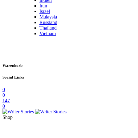
Indien
Iran
Israel
Malaysia
Russland
Thailand
Vietnam
Warenkorb
Social Links
0
0
147
0
Shop