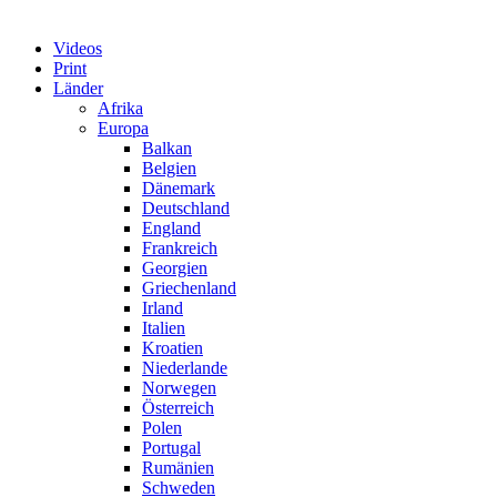
Videos
Print
Länder
Afrika
Europa
Balkan
Belgien
Dänemark
Deutschland
England
Frankreich
Georgien
Griechenland
Irland
Italien
Kroatien
Niederlande
Norwegen
Österreich
Polen
Portugal
Rumänien
Schweden