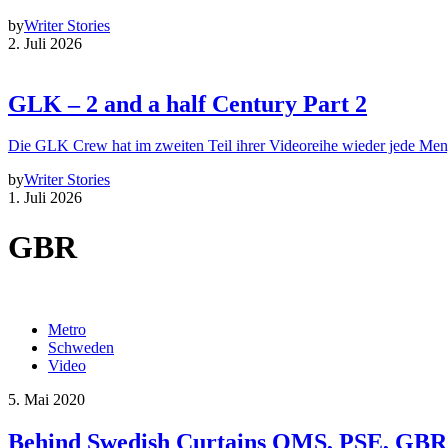
by
Writer Stories
2. Juli 2026
GLK – 2 and a half Century Part 2
Die GLK Crew hat im zweiten Teil ihrer Videoreihe wieder jede Me
by
Writer Stories
1. Juli 2026
GBR
Metro
Schweden
Video
5. Mai 2020
Behind Swedish Curtains QMS, PSE, GBR