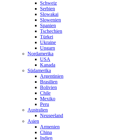
Schweiz
Serbien
Slowakai
Slowenien
Spanien
Tschechien
Türkei
Ukraine
Ungarn
Nordamerika
USA
Kanada
Südamerika
Argentinien
Brasilien
Bolivien
Chile
Mexiko
Peru
Australien
Neuseeland
Asien
Armenien
China
Indien