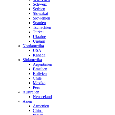
Schweiz
Serbien
Slowakai
Slowenien
Spanien
Tschechien
Türkei
Ukraine
Ungarn
Nordamerika
USA
Kanada
Südamerika
Argentinien
Brasilien
Bolivien
Chile
Mexiko
Peru
Australien
Neuseeland
Asien
Armenien
China