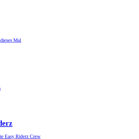
 dieses Mal
n
derz
ie Easy Riderz Crew