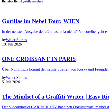
Beliebte Beiträge
Alle ansehen
Gorillas im Nebel Tour: WIEN
In der neusten Ausgabe der „Gorilas en la niebla“ Videoreihe, geht es
by
Writer Stories
10. Juli 2026
ONE CROISSANT IN PARIS
Über NcFormula kommt der neuste Streifen von Koska und Freunde
by
Writer Stories
5. Juli 2026
The Mindset of a Graffiti Writer | Easy Ri
Der Videokünstler CARRICKXYZ hat einen Dokumentarfilm über d