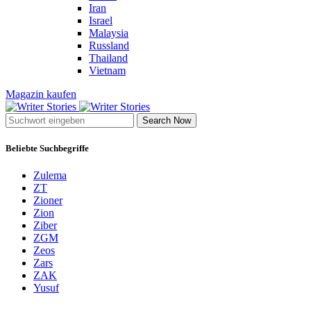
Iran
Israel
Malaysia
Russland
Thailand
Vietnam
Magazin kaufen
Search Now
Beliebte Suchbegriffe
Zulema
ZT
Zioner
Zion
Ziber
ZGM
Zeos
Zars
ZAK
Yusuf