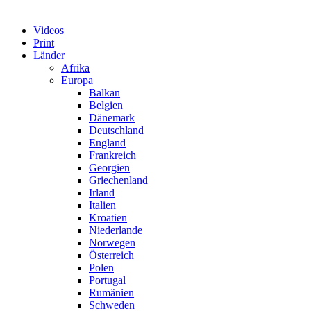
Videos
Print
Länder
Afrika
Europa
Balkan
Belgien
Dänemark
Deutschland
England
Frankreich
Georgien
Griechenland
Irland
Italien
Kroatien
Niederlande
Norwegen
Österreich
Polen
Portugal
Rumänien
Schweden