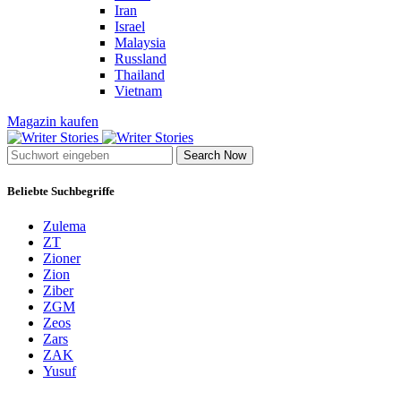
Iran
Israel
Malaysia
Russland
Thailand
Vietnam
Magazin kaufen
Search Now
Beliebte Suchbegriffe
Zulema
ZT
Zioner
Zion
Ziber
ZGM
Zeos
Zars
ZAK
Yusuf