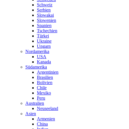
Schweiz
Serbien
Slowakai
Slowenien
Spanien
Tschechien
Türkei
Ukraine
Ungarn
Nordamerika
USA
Kanada
Südamerika
Argentinien
Brasilien
Bolivien
Chile
Mexiko
Peru
Australien
Neuseeland
Asien
Armenien
China