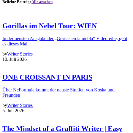
Beliebte Beiträge
Alle ansehen
Gorillas im Nebel Tour: WIEN
In der neusten Ausgabe der „Gorilas en la niebla“ Videoreihe, geht
es dieses Mal
by
Writer Stories
10. Juli 2026
ONE CROISSANT IN PARIS
Über NcFormula kommt der neuste Streifen von Koska und
Freunden
by
Writer Stories
5. Juli 2026
The Mindset of a Graffiti Writer | Easy