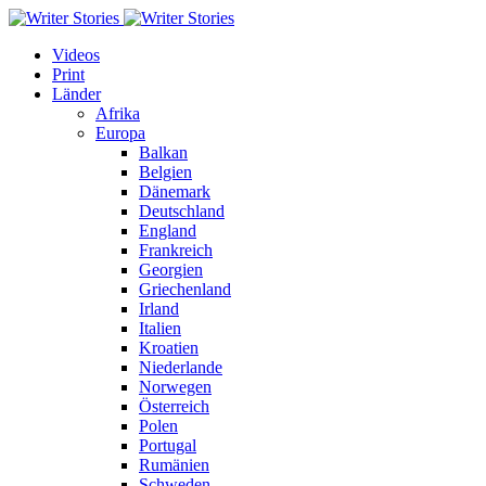
Videos
Print
Länder
Afrika
Europa
Balkan
Belgien
Dänemark
Deutschland
England
Frankreich
Georgien
Griechenland
Irland
Italien
Kroatien
Niederlande
Norwegen
Österreich
Polen
Portugal
Rumänien
Schweden