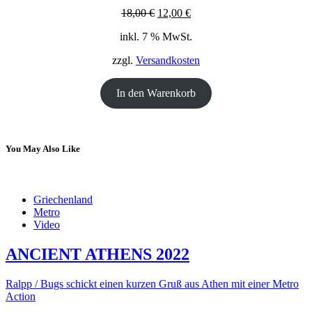
Ursprünglicher
Aktueller
18,00
€
12,00
€
Preis
Preis
inkl. 7 % MwSt.
war:
ist:
18,00 €
12,00 €.
zzgl.
Versandkosten
In den Warenkorb
You May Also Like
Griechenland
Metro
Video
ANCIENT ATHENS 2022
Ralpp / Bugs schickt einen kurzen Gruß aus Athen mit einer Metro
Action