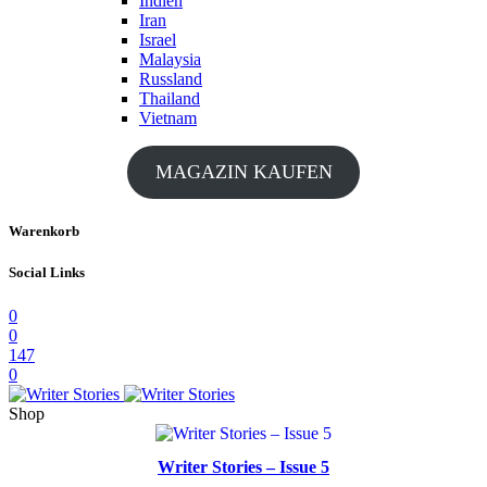
Indien
Iran
Israel
Malaysia
Russland
Thailand
Vietnam
MAGAZIN KAUFEN
Warenkorb
Social Links
0
0
147
0
Shop
Writer Stories – Issue 5