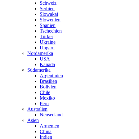
Schweiz
Serbien
Slowakai
Slowenien
Spanien
Tschechien
Türkei
Ukraine
Ungarn
Nordamerika
USA
Kanada
Südamerika
Argentinien
Brasilien
Bolivien
Chile
Mexiko
Peru
Australien
Neuseeland
Asien
Armenien
China
Indien