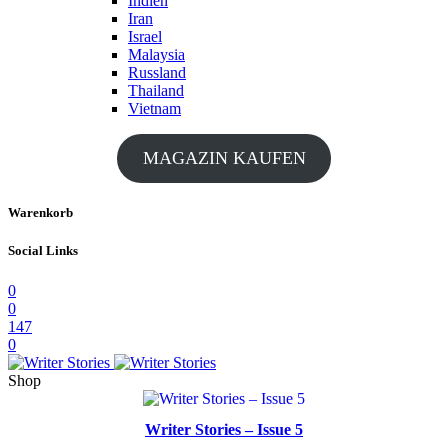
Indien
Iran
Israel
Malaysia
Russland
Thailand
Vietnam
MAGAZIN KAUFEN
Warenkorb
Social Links
0
0
147
0
Shop
Writer Stories – Issue 5