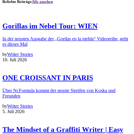
Beliebte Beiträge
Alle ansehen
Gorillas im Nebel Tour: WIEN
In der neusten Ausgabe der „Gorilas en la niebla“ Videoreihe, geht
es dieses Mal
by
Writer Stories
10. Juli 2026
ONE CROISSANT IN PARIS
Über NcFormula kommt der neuste Streifen von Koska und
Freunden
by
Writer Stories
5. Juli 2026
The Mindset of a Graffiti Writer | Easy