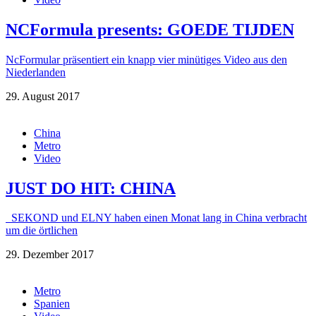
NCFormula presents: GOEDE TIJDEN
NcFormular präsentiert ein knapp vier minütiges Video aus den
Niederlanden
29. August 2017
China
Metro
Video
JUST DO HIT: CHINA
SEKOND und ELNY haben einen Monat lang in China verbracht
um die örtlichen
29. Dezember 2017
Metro
Spanien