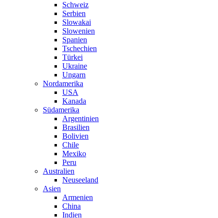
Schweiz
Serbien
Slowakai
Slowenien
Spanien
Tschechien
Türkei
Ukraine
Ungarn
Nordamerika
USA
Kanada
Südamerika
Argentinien
Brasilien
Bolivien
Chile
Mexiko
Peru
Australien
Neuseeland
Asien
Armenien
China
Indien