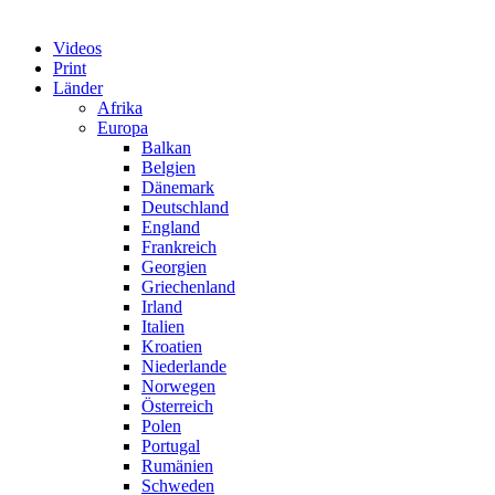
Videos
Print
Länder
Afrika
Europa
Balkan
Belgien
Dänemark
Deutschland
England
Frankreich
Georgien
Griechenland
Irland
Italien
Kroatien
Niederlande
Norwegen
Österreich
Polen
Portugal
Rumänien
Schweden