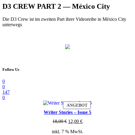
D3 CREW PART 2 — México City
Die D3 Crew ist im zweiten Part ihrer Videoreihe in México City
unterwegs
Follow Us
0
0
147
0
PRODUKT
ANGEBOT
IM
Writer Stories – Issue 5
ANGEBOT
Ursprünglicher
Aktueller
18,00
€
12,00
€
Preis
Preis
inkl. 7 % MwSt.
war:
ist: