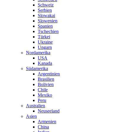
Schweiz
Serbien
Slowakai
Slowenien
Spanien
Tschechien
Türkei
Ukraine
Ungarn
Nordamerika
USA
Kanada
Südamerika
Argentinien
Brasilien
Bolivien
Chile
Mexiko
Peru
Australien
Neuseeland
Asien
Armenien
China