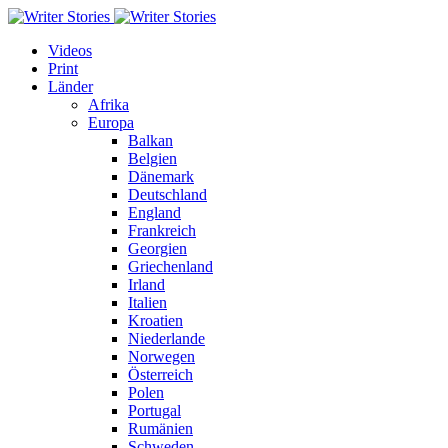
Videos
Print
Länder
Afrika
Europa
Balkan
Belgien
Dänemark
Deutschland
England
Frankreich
Georgien
Griechenland
Irland
Italien
Kroatien
Niederlande
Norwegen
Österreich
Polen
Portugal
Rumänien
Schweden