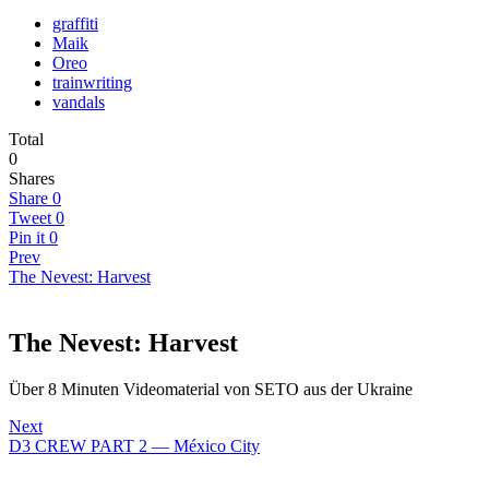
graffiti
Maik
Oreo
trainwriting
vandals
Total
0
Shares
Share
0
Tweet
0
Pin it
0
Prev
The Nevest: Harvest
The Nevest: Harvest
Über 8 Minuten Videomaterial von SETO aus der Ukraine
Next
D3 CREW PART 2 — México City