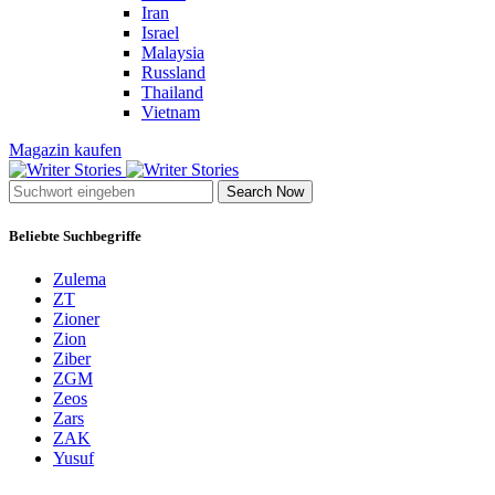
Iran
Israel
Malaysia
Russland
Thailand
Vietnam
Magazin kaufen
Search Now
Beliebte Suchbegriffe
Zulema
ZT
Zioner
Zion
Ziber
ZGM
Zeos
Zars
ZAK
Yusuf