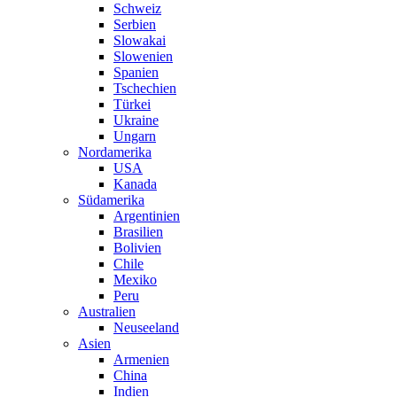
Schweiz
Serbien
Slowakai
Slowenien
Spanien
Tschechien
Türkei
Ukraine
Ungarn
Nordamerika
USA
Kanada
Südamerika
Argentinien
Brasilien
Bolivien
Chile
Mexiko
Peru
Australien
Neuseeland
Asien
Armenien
China
Indien