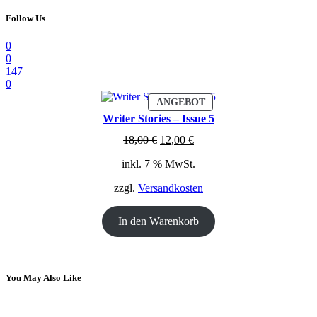
Follow Us
0
0
147
0
PRODUKT
ANGEBOT
IM
Writer Stories – Issue 5
ANGEBOT
Ursprünglicher
Aktueller
18,00
€
12,00
€
Preis
Preis
inkl. 7 % MwSt.
war:
ist:
18,00 €
12,00 €.
zzgl.
Versandkosten
In den Warenkorb
You May Also Like