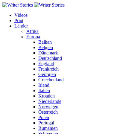
Videos
Print
Länder
Afrika
Europa
Balkan
Belgien
Dänemark
Deutschland
England
Frankreich
Georgien
Griechenland
Irland
Italien
Kroatien
Niederlande
Norwegen
Österreich
Polen
Portugal
Rumänien
Schweden