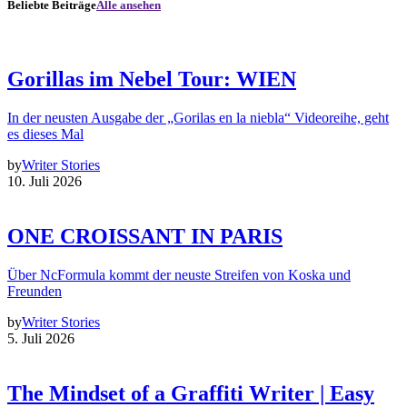
Beliebte Beiträge
Alle ansehen
Gorillas im Nebel Tour: WIEN
In der neusten Ausgabe der „Gorilas en la niebla“ Videoreihe, geht
es dieses Mal
by
Writer Stories
10. Juli 2026
ONE CROISSANT IN PARIS
Über NcFormula kommt der neuste Streifen von Koska und
Freunden
by
Writer Stories
5. Juli 2026
The Mindset of a Graffiti Writer | Easy