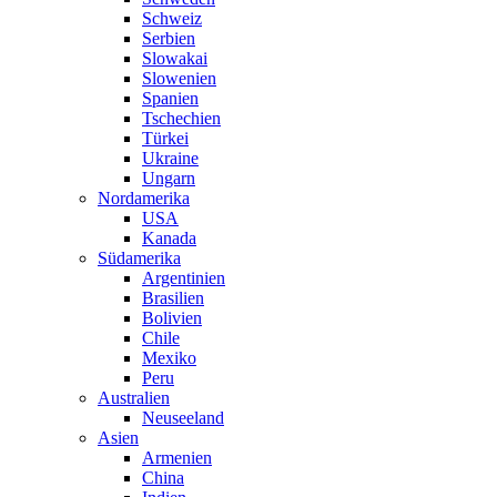
Schweiz
Serbien
Slowakai
Slowenien
Spanien
Tschechien
Türkei
Ukraine
Ungarn
Nordamerika
USA
Kanada
Südamerika
Argentinien
Brasilien
Bolivien
Chile
Mexiko
Peru
Australien
Neuseeland
Asien
Armenien
China