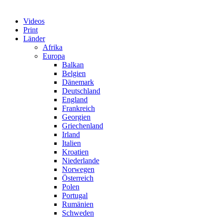
Videos
Print
Länder
Afrika
Europa
Balkan
Belgien
Dänemark
Deutschland
England
Frankreich
Georgien
Griechenland
Irland
Italien
Kroatien
Niederlande
Norwegen
Österreich
Polen
Portugal
Rumänien
Schweden