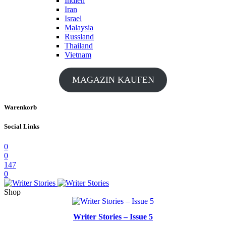
Indien
Iran
Israel
Malaysia
Russland
Thailand
Vietnam
MAGAZIN KAUFEN
Warenkorb
Social Links
0
0
147
0
Shop
Writer Stories – Issue 5