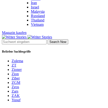
Iran
Israel
Malaysia
Russland
Thailand
Vietnam
Magazin kaufen
Search Now
Beliebte Suchbegriffe
Zulema
ZT
Zioner
Zion
Ziber
ZGM
Zeos
Zars
ZAK
Yusuf