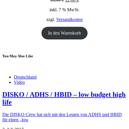
Preis
Preis
inkl. 7 % MwSt.
war:
ist:
18,00 €
12,00 €.
zzgl.
Versandkosten
In den Warenkorb
You May Also Like
Deutschland
Video
DISKO / ADHS / HBID – low budget high
life
Die DISKO Crew hat sich mit den Leuten von ADHS und HBID
für einen „low