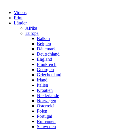
Videos
Print
Länder
Afrika
Europa
Balkan
Belgien
Dänemark
Deutschland
England
Frankreich
Georgien
Griechenland
Irland
Italien
Kroatien
Niederlande
Norwegen
Österreich
Polen
Portugal
Rumänien
Schweden