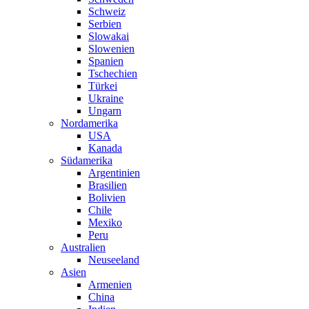
Schweiz
Serbien
Slowakai
Slowenien
Spanien
Tschechien
Türkei
Ukraine
Ungarn
Nordamerika
USA
Kanada
Südamerika
Argentinien
Brasilien
Bolivien
Chile
Mexiko
Peru
Australien
Neuseeland
Asien
Armenien
China