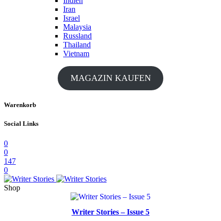
Indien
Iran
Israel
Malaysia
Russland
Thailand
Vietnam
MAGAZIN KAUFEN
Warenkorb
Social Links
0
0
147
0
Shop
Writer Stories – Issue 5