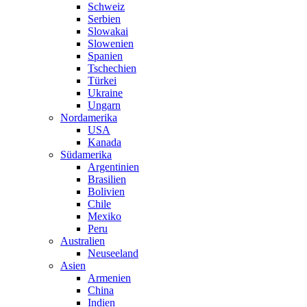
Schweiz
Serbien
Slowakai
Slowenien
Spanien
Tschechien
Türkei
Ukraine
Ungarn
Nordamerika
USA
Kanada
Südamerika
Argentinien
Brasilien
Bolivien
Chile
Mexiko
Peru
Australien
Neuseeland
Asien
Armenien
China
Indien