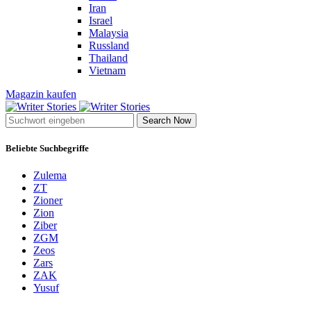
Iran
Israel
Malaysia
Russland
Thailand
Vietnam
Magazin kaufen
Search Now
Beliebte Suchbegriffe
Zulema
ZT
Zioner
Zion
Ziber
ZGM
Zeos
Zars
ZAK
Yusuf