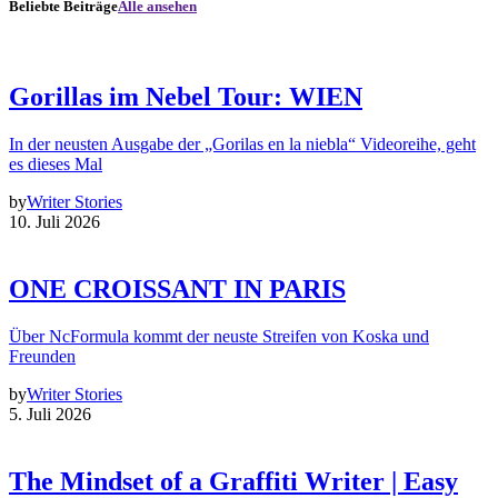
Beliebte Beiträge
Alle ansehen
Gorillas im Nebel Tour: WIEN
In der neusten Ausgabe der „Gorilas en la niebla“ Videoreihe, geht
es dieses Mal
by
Writer Stories
10. Juli 2026
ONE CROISSANT IN PARIS
Über NcFormula kommt der neuste Streifen von Koska und
Freunden
by
Writer Stories
5. Juli 2026
The Mindset of a Graffiti Writer | Easy