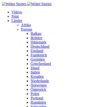
Videos
Print
Länder
Afrika
Europa
Balkan
Belgien
Dänemark
Deutschland
England
Frankreich
Georgien
Griechenland
Irland
Italien
Kroatien
Niederlande
Norwegen
Österreich
Polen
Portugal
Rumänien
Schweden