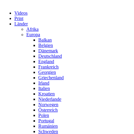
Videos
Print
Länder
Afrika
Europa
Balkan
Belgien
Dänemark
Deutschland
England
Frankreich
Georgien
Griechenland
Irland
Italien
Kroatien
Niederlande
Norwegen
Österreich
Polen
Portugal
Rumänien
Schweden