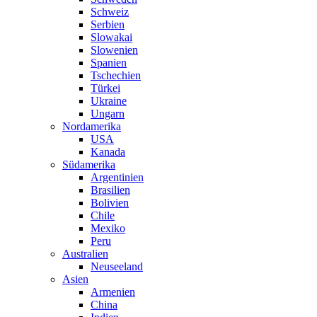
Schweiz
Serbien
Slowakai
Slowenien
Spanien
Tschechien
Türkei
Ukraine
Ungarn
Nordamerika
USA
Kanada
Südamerika
Argentinien
Brasilien
Bolivien
Chile
Mexiko
Peru
Australien
Neuseeland
Asien
Armenien
China