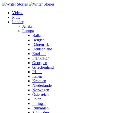
Videos
Print
Länder
Afrika
Europa
Balkan
Belgien
Dänemark
Deutschland
England
Frankreich
Georgien
Griechenland
Irland
Italien
Kroatien
Niederlande
Norwegen
Österreich
Polen
Portugal
Rumänien
Schweden