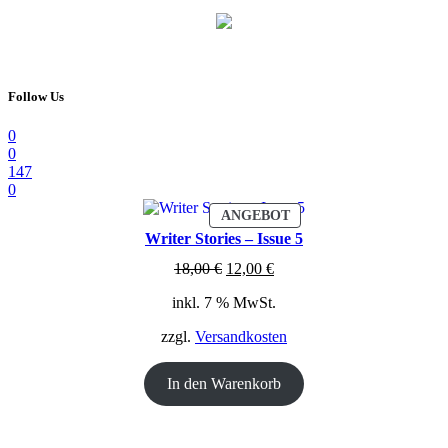
Follow Us
0
0
147
0
PRODUKT
ANGEBOT
IM
Writer Stories – Issue 5
ANGEBOT
Ursprünglicher
Aktueller
18,00
€
12,00
€
Preis
Preis
inkl. 7 % MwSt.
war:
ist:
18,00 €
12,00 €.
zzgl.
Versandkosten
In den Warenkorb