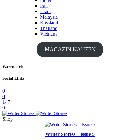
Indien
Iran
Israel
Malaysia
Russland
Thailand
Vietnam
MAGAZIN KAUFEN
Warenkorb
Social Links
0
0
147
0
Shop
Writer Stories – Issue 5