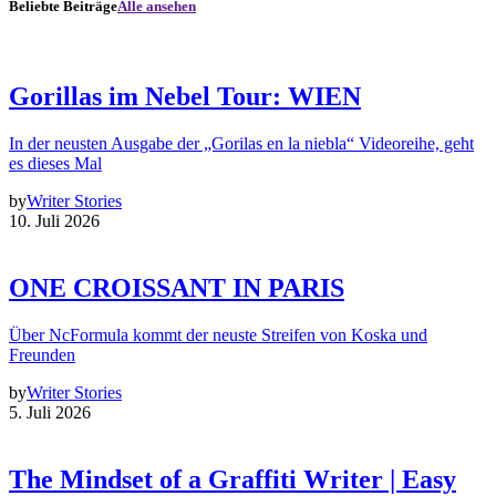
Beliebte Beiträge
Alle ansehen
Gorillas im Nebel Tour: WIEN
In der neusten Ausgabe der „Gorilas en la niebla“ Videoreihe, geht
es dieses Mal
by
Writer Stories
10. Juli 2026
ONE CROISSANT IN PARIS
Über NcFormula kommt der neuste Streifen von Koska und
Freunden
by
Writer Stories
5. Juli 2026
The Mindset of a Graffiti Writer | Easy