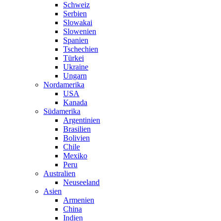
Schweiz
Serbien
Slowakai
Slowenien
Spanien
Tschechien
Türkei
Ukraine
Ungarn
Nordamerika
USA
Kanada
Südamerika
Argentinien
Brasilien
Bolivien
Chile
Mexiko
Peru
Australien
Neuseeland
Asien
Armenien
China
Indien