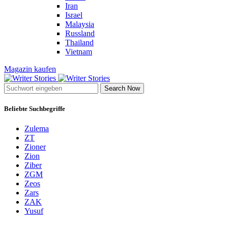
Iran
Israel
Malaysia
Russland
Thailand
Vietnam
Magazin kaufen
Search Now
Beliebte Suchbegriffe
Zulema
ZT
Zioner
Zion
Ziber
ZGM
Zeos
Zars
ZAK
Yusuf