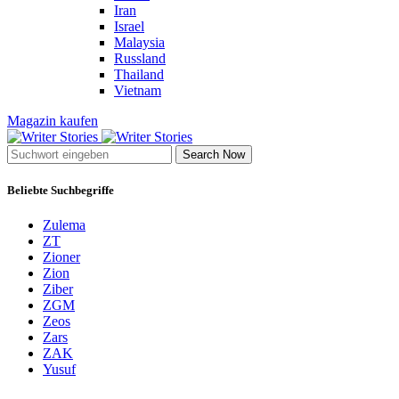
Iran
Israel
Malaysia
Russland
Thailand
Vietnam
Magazin kaufen
Search Now
Beliebte Suchbegriffe
Zulema
ZT
Zioner
Zion
Ziber
ZGM
Zeos
Zars
ZAK
Yusuf