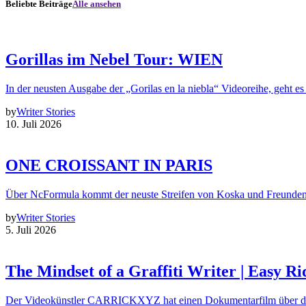
Beliebte Beiträge
Alle ansehen
Gorillas im Nebel Tour: WIEN
In der neusten Ausgabe der „Gorilas en la niebla“ Videoreihe, geht es
by
Writer Stories
10. Juli 2026
ONE CROISSANT IN PARIS
Über NcFormula kommt der neuste Streifen von Koska und Freunde
by
Writer Stories
5. Juli 2026
The Mindset of a Graffiti Writer | Easy Ri
Der Videokünstler CARRICKXYZ hat einen Dokumentarfilm über d