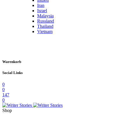
Indien
Iran
Israel
Malaysia
Russland
Thailand
Vietnam
Warenkorb
Social Links
0
0
147
0
Shop