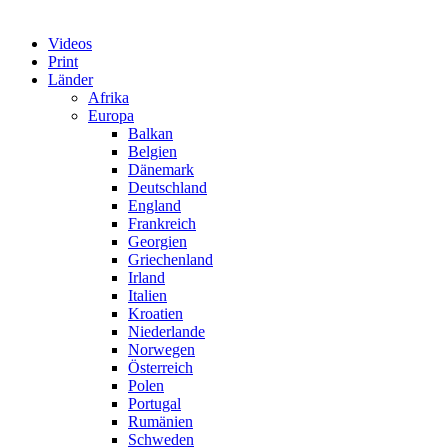
Videos
Print
Länder
Afrika
Europa
Balkan
Belgien
Dänemark
Deutschland
England
Frankreich
Georgien
Griechenland
Irland
Italien
Kroatien
Niederlande
Norwegen
Österreich
Polen
Portugal
Rumänien
Schweden