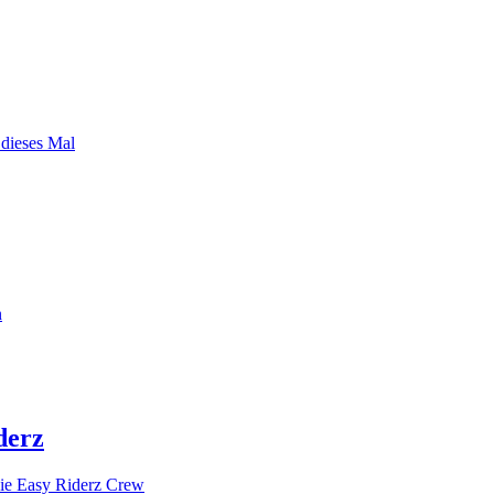
 dieses Mal
n
derz
ie Easy Riderz Crew