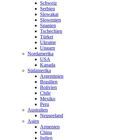
Schweiz
Serbien
Slowakai
Slowenien
Spanien
Tschechien
Türkei
Ukraine
Ungarn
Nordamerika
USA
Kanada
Südamerika
Argentinien
Brasilien
Bolivien
Chile
Mexiko
Peru
Australien
Neuseeland
Asien
Armenien
China
Indien