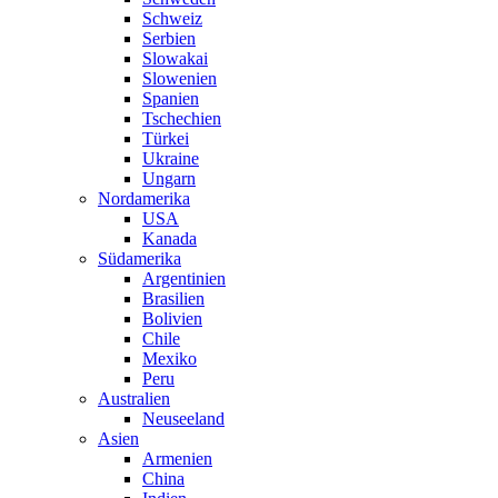
Schweiz
Serbien
Slowakai
Slowenien
Spanien
Tschechien
Türkei
Ukraine
Ungarn
Nordamerika
USA
Kanada
Südamerika
Argentinien
Brasilien
Bolivien
Chile
Mexiko
Peru
Australien
Neuseeland
Asien
Armenien
China