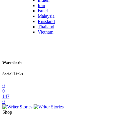
Indien
Iran
Israel
Malaysia
Russland
Thailand
Vietnam
Warenkorb
Social Links
0
0
147
0
Shop