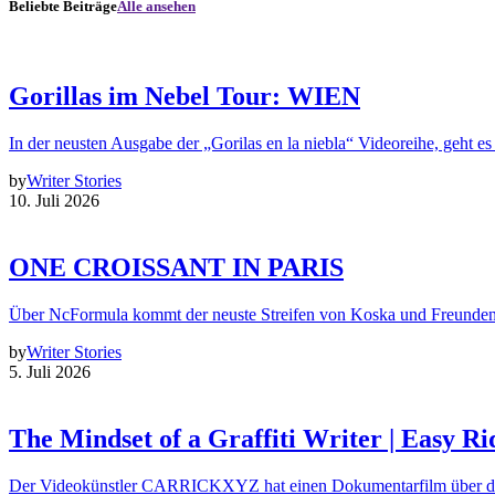
Beliebte Beiträge
Alle ansehen
Gorillas im Nebel Tour: WIEN
In der neusten Ausgabe der „Gorilas en la niebla“ Videoreihe, geht es
by
Writer Stories
10. Juli 2026
ONE CROISSANT IN PARIS
Über NcFormula kommt der neuste Streifen von Koska und Freunde
by
Writer Stories
5. Juli 2026
The Mindset of a Graffiti Writer | Easy Ri
Der Videokünstler CARRICKXYZ hat einen Dokumentarfilm über d