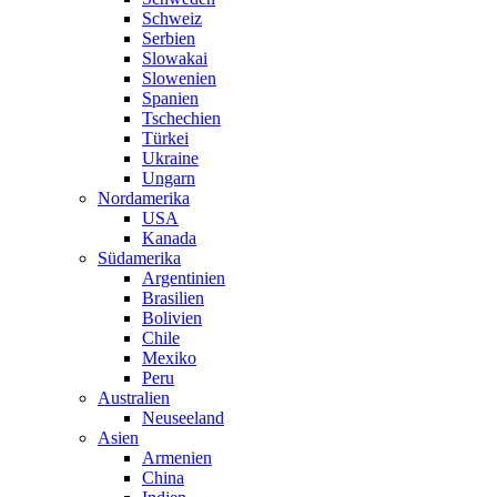
Schweiz
Serbien
Slowakai
Slowenien
Spanien
Tschechien
Türkei
Ukraine
Ungarn
Nordamerika
USA
Kanada
Südamerika
Argentinien
Brasilien
Bolivien
Chile
Mexiko
Peru
Australien
Neuseeland
Asien
Armenien
China