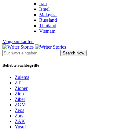
Iran
Israel
Malaysia
Russland
Thailand
Vietnam
Magazin kaufen
Search Now
Beliebte Suchbegriffe
Zulema
ZT
Zioner
Zion
Ziber
ZGM
Zeos
Zars
ZAK
Yusuf