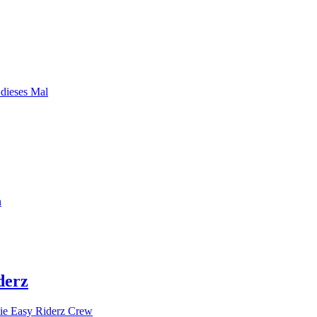
 dieses Mal
n
derz
ie Easy Riderz Crew