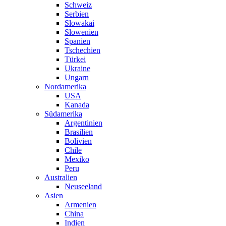
Schweiz
Serbien
Slowakai
Slowenien
Spanien
Tschechien
Türkei
Ukraine
Ungarn
Nordamerika
USA
Kanada
Südamerika
Argentinien
Brasilien
Bolivien
Chile
Mexiko
Peru
Australien
Neuseeland
Asien
Armenien
China
Indien