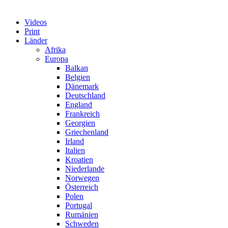
Videos
Print
Länder
Afrika
Europa
Balkan
Belgien
Dänemark
Deutschland
England
Frankreich
Georgien
Griechenland
Irland
Italien
Kroatien
Niederlande
Norwegen
Österreich
Polen
Portugal
Rumänien
Schweden