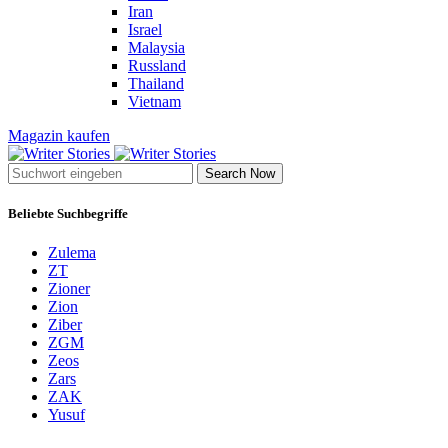
Iran
Israel
Malaysia
Russland
Thailand
Vietnam
Magazin kaufen
Search Now
Beliebte Suchbegriffe
Zulema
ZT
Zioner
Zion
Ziber
ZGM
Zeos
Zars
ZAK
Yusuf