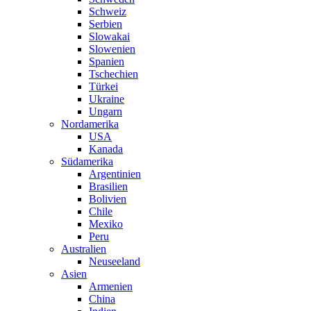
Schweiz
Serbien
Slowakai
Slowenien
Spanien
Tschechien
Türkei
Ukraine
Ungarn
Nordamerika
USA
Kanada
Südamerika
Argentinien
Brasilien
Bolivien
Chile
Mexiko
Peru
Australien
Neuseeland
Asien
Armenien
China