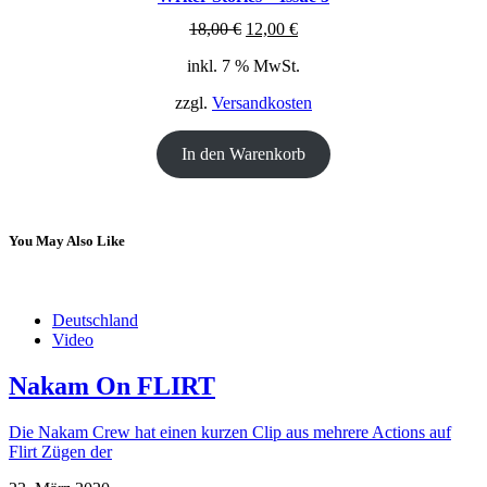
ANGEBOT
Ursprünglicher
Aktueller
18,00
€
12,00
€
Preis
Preis
inkl. 7 % MwSt.
war:
ist:
18,00 €
12,00 €.
zzgl.
Versandkosten
In den Warenkorb
You May Also Like
Deutschland
Video
Nakam On FLIRT
Die Nakam Crew hat einen kurzen Clip aus mehrere Actions auf
Flirt Zügen der