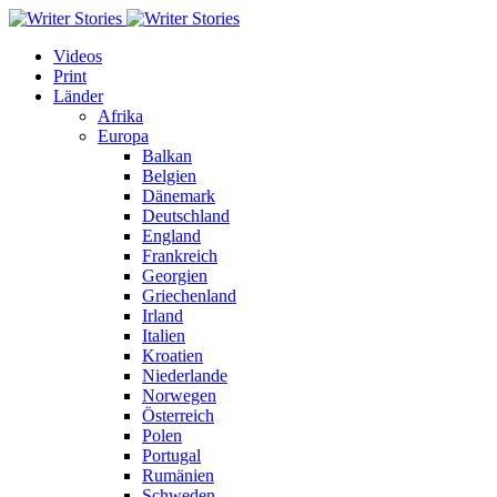
Videos
Print
Länder
Afrika
Europa
Balkan
Belgien
Dänemark
Deutschland
England
Frankreich
Georgien
Griechenland
Irland
Italien
Kroatien
Niederlande
Norwegen
Österreich
Polen
Portugal
Rumänien
Schweden