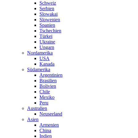
Schweiz
Serbien
Slowakai
Slowenien
Spanien
Tschechien
Türkei
Ukraine
Ungarn
Nordamerika
USA
Kanada
Südamerika
Argentinien
Brasilien
Bolivien
Chile
Mexiko
Peru
Australien
Neuseeland
Asien
Armenien
China
Indien