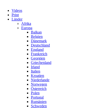
Videos
Print
Länder
Afrika
Europa
Balkan
Belgien
Dänemark
Deutschland
England
Frankreich
Georgien
Griechenland
Irland
Italien
Kroatien
Niederlande
Norwegen
Österreich
Polen
Portugal
Rumänien
Schweden