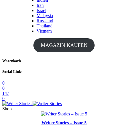
Indien
Iran
Israel
Malaysia
Russland
Thailand
Vietnam
MAGAZIN KAUFEN
Warenkorb
Social Links
0
0
147
0
Shop
Writer Stories – Issue 5