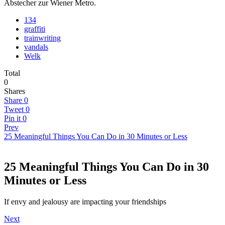
Abstecher zur Wiener Metro.
134
graffiti
trainwriting
vandals
Welk
Total
0
Shares
Share
0
Tweet
0
Pin it
0
Prev
25 Meaningful Things You Can Do in 30 Minutes or Less
25 Meaningful Things You Can Do in 30
Minutes or Less
If envy and jealousy are impacting your friendships
Next