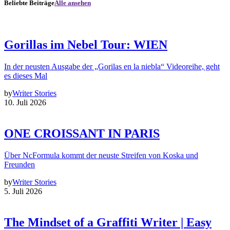
Beliebte Beiträge
Alle ansehen
Gorillas im Nebel Tour: WIEN
In der neusten Ausgabe der „Gorilas en la niebla“ Videoreihe, geht
es dieses Mal
by
Writer Stories
10. Juli 2026
ONE CROISSANT IN PARIS
Über NcFormula kommt der neuste Streifen von Koska und
Freunden
by
Writer Stories
5. Juli 2026
The Mindset of a Graffiti Writer | Easy