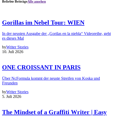
Beliebte Beiträge
Alle ansehen
Gorillas im Nebel Tour: WIEN
In der neusten Ausgabe der „Gorilas en la niebla“ Videoreihe, geht
es dieses Mal
by
Writer Stories
10. Juli 2026
ONE CROISSANT IN PARIS
Über NcFormula kommt der neuste Streifen von Koska und
Freunden
by
Writer Stories
5. Juli 2026
The Mindset of a Graffiti Writer | Easy