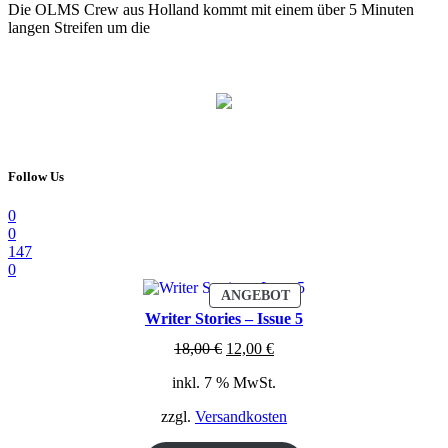
Die OLMS Crew aus Holland kommt mit einem über 5 Minuten
langen Streifen um die
Follow Us
0
0
147
0
PRODUKT
ANGEBOT
IM
Writer Stories – Issue 5
ANGEBOT
Ursprünglicher
Aktueller
18,00
€
12,00
€
Preis
Preis
inkl. 7 % MwSt.
war:
ist:
18,00 €
12,00 €.
zzgl.
Versandkosten