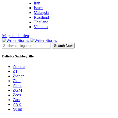
Iran
Israel
Malaysia
Russland
Thailand
Vietnam
Magazin kaufen
Search Now
Beliebte Suchbegriffe
Zulema
ZT
Zioner
Zion
Ziber
ZGM
Zeos
Zars
ZAK
Yusuf