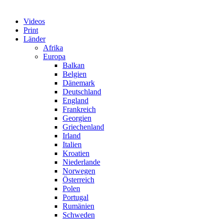
Videos
Print
Länder
Afrika
Europa
Balkan
Belgien
Dänemark
Deutschland
England
Frankreich
Georgien
Griechenland
Irland
Italien
Kroatien
Niederlande
Norwegen
Österreich
Polen
Portugal
Rumänien
Schweden