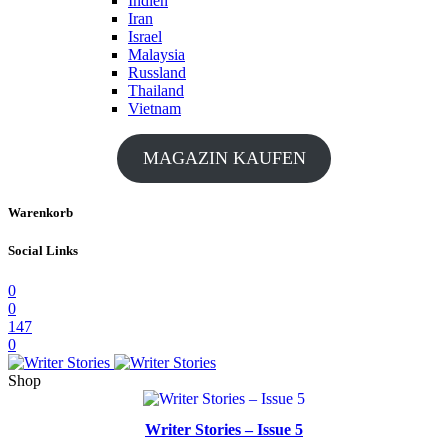
Indien
Iran
Israel
Malaysia
Russland
Thailand
Vietnam
MAGAZIN KAUFEN
Warenkorb
Social Links
0
0
147
0
Shop
Writer Stories – Issue 5