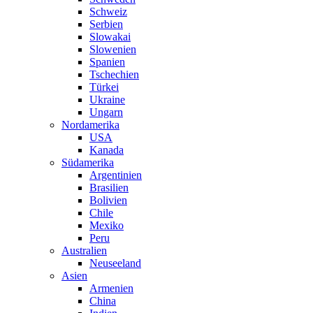
Schweiz
Serbien
Slowakai
Slowenien
Spanien
Tschechien
Türkei
Ukraine
Ungarn
Nordamerika
USA
Kanada
Südamerika
Argentinien
Brasilien
Bolivien
Chile
Mexiko
Peru
Australien
Neuseeland
Asien
Armenien
China