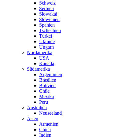
Schweiz
Serbien
Slowakai
Slowenien
Spanien
Tschechien
Türkei
Ukraine
Ungarn
Nordamerika
USA
Kanada
Südamerika
Argentinien
Brasilien
Bolivien
Chile
Mexiko
Peru
Australien
Neuseeland
Asien
Armenien
China
Indien