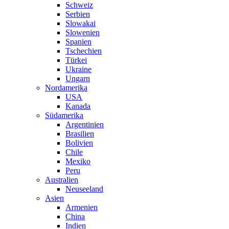
Schweiz
Serbien
Slowakai
Slowenien
Spanien
Tschechien
Türkei
Ukraine
Ungarn
Nordamerika
USA
Kanada
Südamerika
Argentinien
Brasilien
Bolivien
Chile
Mexiko
Peru
Australien
Neuseeland
Asien
Armenien
China
Indien