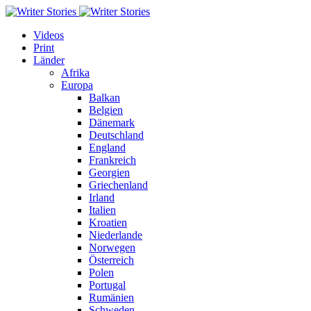
Videos
Print
Länder
Afrika
Europa
Balkan
Belgien
Dänemark
Deutschland
England
Frankreich
Georgien
Griechenland
Irland
Italien
Kroatien
Niederlande
Norwegen
Österreich
Polen
Portugal
Rumänien
Schweden