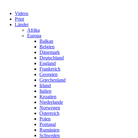
Videos
Print
Länder
Afrika
Europa
Balkan
Belgien
Dänemark
Deutschland
England
Frankreich
Georgien
Griechenland
Irland
Italien
Kroatien
Niederlande
Norwegen
Österreich
Polen
Portugal
Rumänien
Schweden