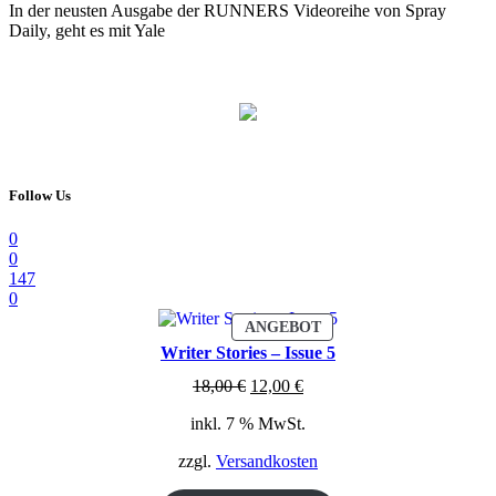
In der neusten Ausgabe der RUNNERS Videoreihe von Spray
Daily, geht es mit Yale
Follow Us
0
0
147
0
PRODUKT
ANGEBOT
IM
Writer Stories – Issue 5
ANGEBOT
Ursprünglicher
Aktueller
18,00
€
12,00
€
Preis
Preis
inkl. 7 % MwSt.
war:
ist:
18,00 €
12,00 €.
zzgl.
Versandkosten