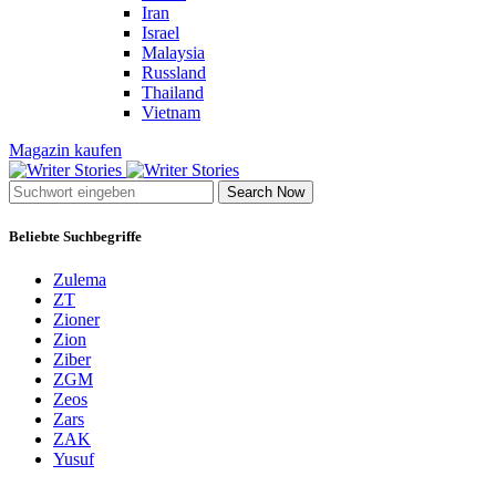
Iran
Israel
Malaysia
Russland
Thailand
Vietnam
Magazin kaufen
Search Now
Beliebte Suchbegriffe
Zulema
ZT
Zioner
Zion
Ziber
ZGM
Zeos
Zars
ZAK
Yusuf