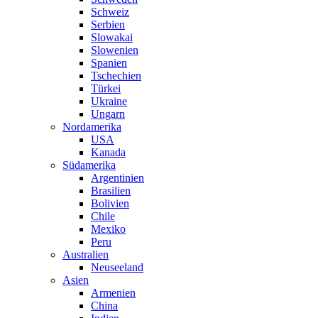
Schweiz
Serbien
Slowakai
Slowenien
Spanien
Tschechien
Türkei
Ukraine
Ungarn
Nordamerika
USA
Kanada
Südamerika
Argentinien
Brasilien
Bolivien
Chile
Mexiko
Peru
Australien
Neuseeland
Asien
Armenien
China