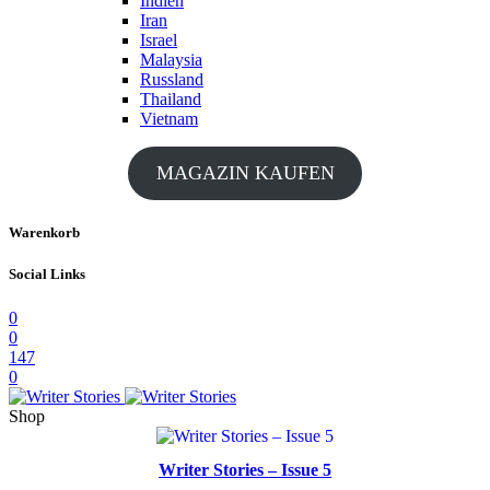
Indien
Iran
Israel
Malaysia
Russland
Thailand
Vietnam
MAGAZIN KAUFEN
Warenkorb
Social Links
0
0
147
0
Shop
Writer Stories – Issue 5