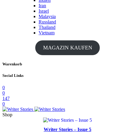
Indien
Iran
Israel
Malaysia
Russland
Thailand
Vietnam
MAGAZIN KAUFEN
Warenkorb
Social Links
0
0
147
0
Shop
Writer Stories – Issue 5