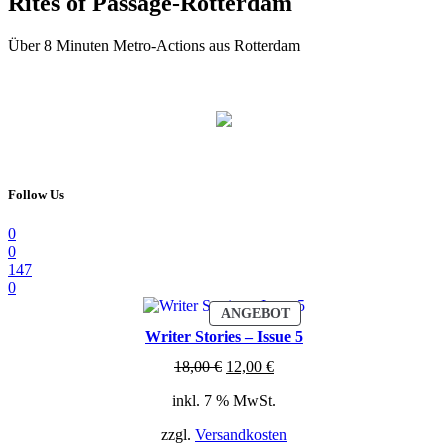
Rites of Passage-Rotterdam
Über 8 Minuten Metro-Actions aus Rotterdam
Follow Us
0
0
147
0
PRODUKT
ANGEBOT
IM
Writer Stories – Issue 5
ANGEBOT
Ursprünglicher
Aktueller
18,00
€
12,00
€
Preis
Preis
inkl. 7 % MwSt.
war:
ist:
18,00 €
12,00 €.
zzgl.
Versandkosten