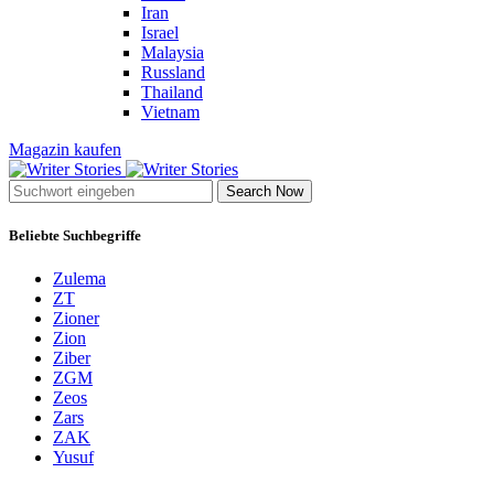
Iran
Israel
Malaysia
Russland
Thailand
Vietnam
Magazin kaufen
Search Now
Beliebte Suchbegriffe
Zulema
ZT
Zioner
Zion
Ziber
ZGM
Zeos
Zars
ZAK
Yusuf