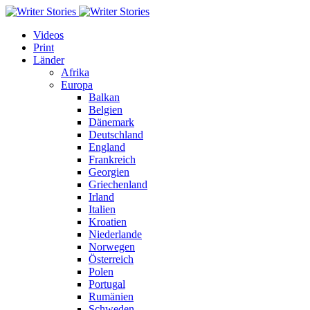
Videos
Print
Länder
Afrika
Europa
Balkan
Belgien
Dänemark
Deutschland
England
Frankreich
Georgien
Griechenland
Irland
Italien
Kroatien
Niederlande
Norwegen
Österreich
Polen
Portugal
Rumänien
Schweden