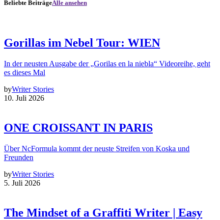
Beliebte Beiträge
Alle ansehen
Gorillas im Nebel Tour: WIEN
In der neusten Ausgabe der „Gorilas en la niebla“ Videoreihe, geht
es dieses Mal
by
Writer Stories
10. Juli 2026
ONE CROISSANT IN PARIS
Über NcFormula kommt der neuste Streifen von Koska und
Freunden
by
Writer Stories
5. Juli 2026
The Mindset of a Graffiti Writer | Easy