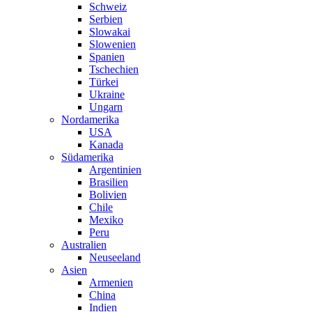
Schweiz
Serbien
Slowakai
Slowenien
Spanien
Tschechien
Türkei
Ukraine
Ungarn
Nordamerika
USA
Kanada
Südamerika
Argentinien
Brasilien
Bolivien
Chile
Mexiko
Peru
Australien
Neuseeland
Asien
Armenien
China
Indien