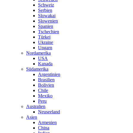
Schweiz
Serbien
Slowakai
Slowenien
Spanien
Tschechien
Türkei
Ukraine
Ungarn
Nordamerika
USA
Kanada
Südamerika
Argentinien
Brasilien
Bolivien
Chile
Mexiko
Peru
Australien
Neuseeland
Asien
Armenien
China