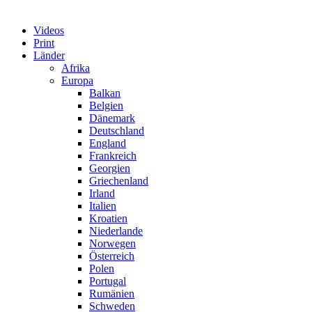
Videos
Print
Länder
Afrika
Europa
Balkan
Belgien
Dänemark
Deutschland
England
Frankreich
Georgien
Griechenland
Irland
Italien
Kroatien
Niederlande
Norwegen
Österreich
Polen
Portugal
Rumänien
Schweden