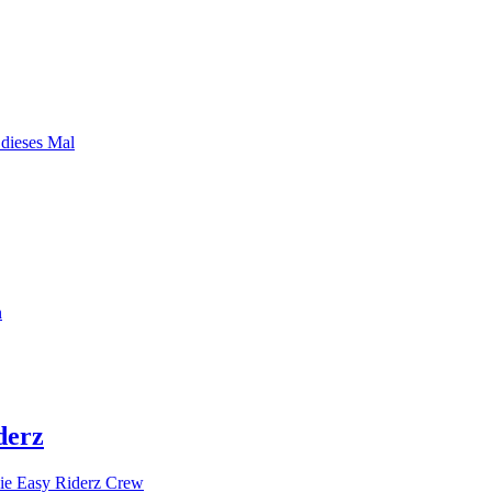
 dieses Mal
n
derz
ie Easy Riderz Crew