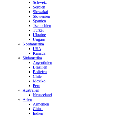
Schweiz
Serbien
Slowakai
Slowenien
Spanien
Tschechien
Türkei
Ukraine
Ungarn
Nordamerika
USA
Kanada
Südamerika
Argentinien
Brasilien
Bolivien
Chile
Mexiko
Peru
Australien
Neuseeland
Asien
Armenien
China
Indien