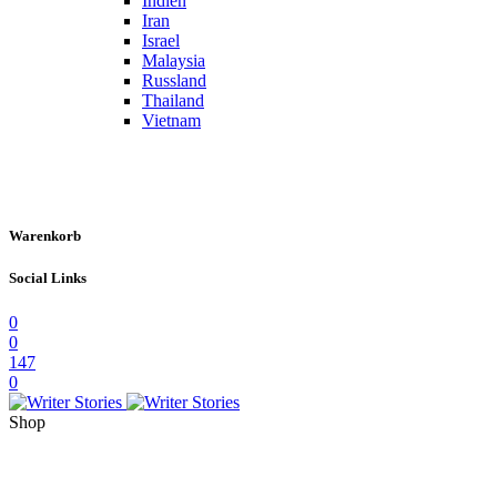
Indien
Iran
Israel
Malaysia
Russland
Thailand
Vietnam
Warenkorb
Social Links
0
0
147
0
Shop