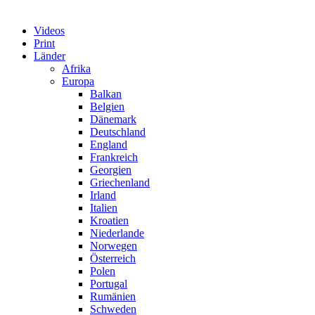
Videos
Print
Länder
Afrika
Europa
Balkan
Belgien
Dänemark
Deutschland
England
Frankreich
Georgien
Griechenland
Irland
Italien
Kroatien
Niederlande
Norwegen
Österreich
Polen
Portugal
Rumänien
Schweden