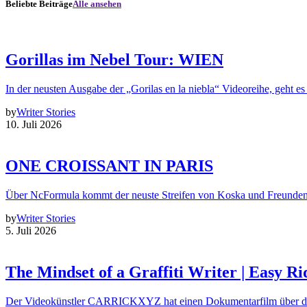
Beliebte Beiträge
Alle ansehen
Gorillas im Nebel Tour: WIEN
In der neusten Ausgabe der „Gorilas en la niebla“ Videoreihe, geht es
by
Writer Stories
10. Juli 2026
ONE CROISSANT IN PARIS
Über NcFormula kommt der neuste Streifen von Koska und Freunde
by
Writer Stories
5. Juli 2026
The Mindset of a Graffiti Writer | Easy Ri
Der Videokünstler CARRICKXYZ hat einen Dokumentarfilm über d