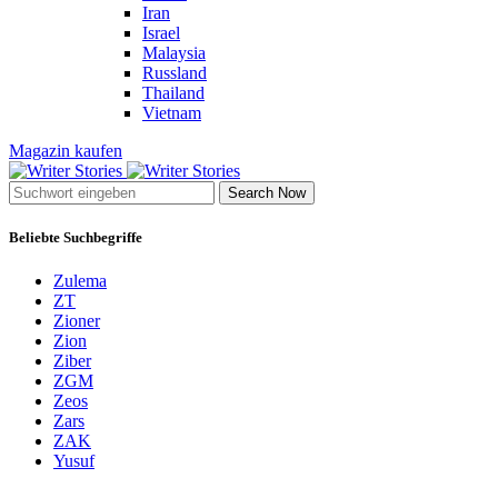
Iran
Israel
Malaysia
Russland
Thailand
Vietnam
Magazin kaufen
Search Now
Beliebte Suchbegriffe
Zulema
ZT
Zioner
Zion
Ziber
ZGM
Zeos
Zars
ZAK
Yusuf