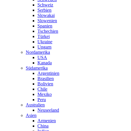
Schweiz
Serbien
Slowakai
Slowenien
Spanien
Tschechien
Türkei
Ukraine
Ungarn
Nordamerika
USA
Kanada
Südamerika
Argentinien
Brasilien
Bolivien
Chile
Mexiko
Peru
Australien
Neuseeland
Asien
Armenien
China