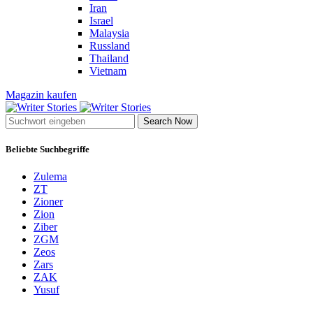
Iran
Israel
Malaysia
Russland
Thailand
Vietnam
Magazin kaufen
Search Now
Beliebte Suchbegriffe
Zulema
ZT
Zioner
Zion
Ziber
ZGM
Zeos
Zars
ZAK
Yusuf