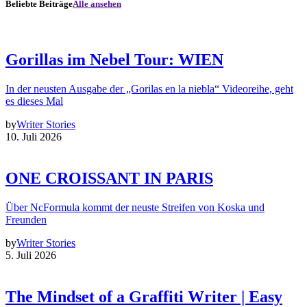
Beliebte Beiträge
Alle ansehen
Gorillas im Nebel Tour: WIEN
In der neusten Ausgabe der „Gorilas en la niebla“ Videoreihe, geht
es dieses Mal
by
Writer Stories
10. Juli 2026
ONE CROISSANT IN PARIS
Über NcFormula kommt der neuste Streifen von Koska und
Freunden
by
Writer Stories
5. Juli 2026
The Mindset of a Graffiti Writer | Easy