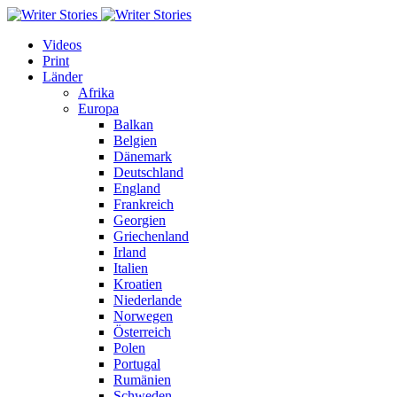
Videos
Print
Länder
Afrika
Europa
Balkan
Belgien
Dänemark
Deutschland
England
Frankreich
Georgien
Griechenland
Irland
Italien
Kroatien
Niederlande
Norwegen
Österreich
Polen
Portugal
Rumänien
Schweden