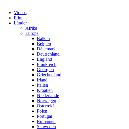
Videos
Print
Länder
Afrika
Europa
Balkan
Belgien
Dänemark
Deutschland
England
Frankreich
Georgien
Griechenland
Irland
Italien
Kroatien
Niederlande
Norwegen
Österreich
Polen
Portugal
Rumänien
Schweden