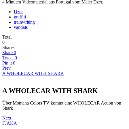
4 Minuten Videomaterial aus Portugal vom Maler Dzer.
Dzer
graffiti
trainwriting
vandals
Total
0
Shares
Share
0
Tweet
0
Pin it
0
Prev
A WHOLECAR WITH SHARK
A WHOLECAR WITH SHARK
Über Montana Colors TV kommt eine WHOLECAR Action von
Shark
Next
FJAKA