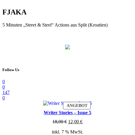
FJAKA
5 Minuten „Street & Steel“ Actions aus Split (Kroatien)
Follow Us
0
0
147
0
PRODUKT
ANGEBOT
IM
Writer Stories – Issue 5
ANGEBOT
Ursprünglicher
Aktueller
18,00
€
12,00
€
Preis
Preis
inkl. 7 % MwSt.
war:
ist: