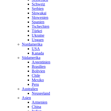
Schweiz
Serbien
Slowakai
Slowenien
Spanien
Tschechien
Türkei
Ukraine
Ungarn
Nordamerika
USA
Kanada
Südamerika
Argentinien
Brasilien
Bolivien
Chile
Mexiko
Peru
Australien
Neuseeland
Asien
Armenien
China