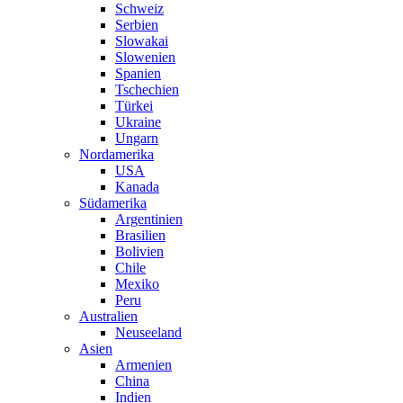
Schweiz
Serbien
Slowakai
Slowenien
Spanien
Tschechien
Türkei
Ukraine
Ungarn
Nordamerika
USA
Kanada
Südamerika
Argentinien
Brasilien
Bolivien
Chile
Mexiko
Peru
Australien
Neuseeland
Asien
Armenien
China
Indien