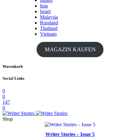
Indien
Iran
Israel
Malaysia
Russland
Thailand
Vietnam
MAGAZIN KAUFEN
Warenkorb
Social Links
0
0
147
0
Shop
Writer Stories – Issue 5