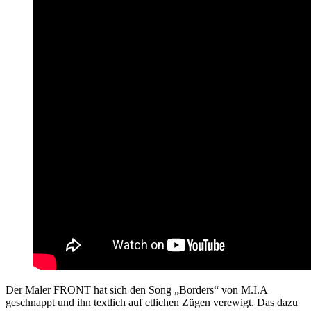
Der Maler FRONT hat sich den Song „Borders“ von M.I.A
geschnappt und ihn textlich auf etlichen Zügen verewigt. Das dazu