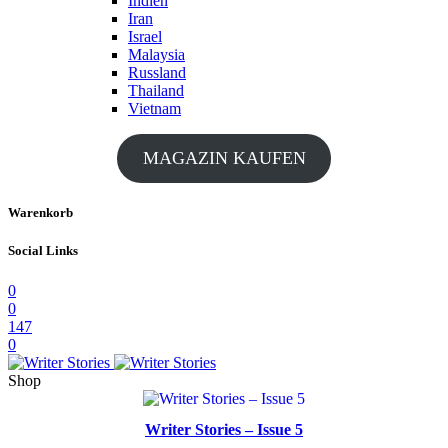
Indien
Iran
Israel
Malaysia
Russland
Thailand
Vietnam
MAGAZIN KAUFEN
Warenkorb
Social Links
0
0
147
0
Shop
Writer Stories – Issue 5