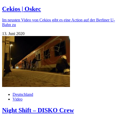
Cekios | Oskec
Im neusten Video von Cekios gibt es eine Action auf der Berliner U-
Bahn zu
13. Juni 2020
Deutschland
Video
Night Shift – DISKO Crew