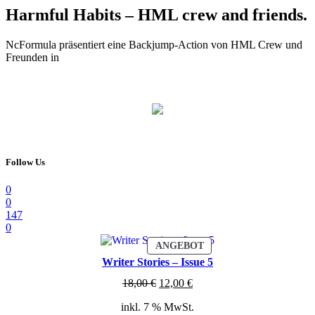
Harmful Habits – HML crew and friends.
NcFormula präsentiert eine Backjump-Action von HML Crew und
Freunden in
Follow Us
0
0
147
0
PRODUKT
ANGEBOT
IM
Writer Stories – Issue 5
ANGEBOT
Ursprünglicher
Aktueller
18,00
€
12,00
€
Preis
Preis
inkl. 7 % MwSt.
war:
ist: