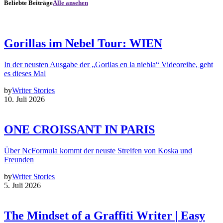
Beliebte Beiträge
Alle ansehen
Gorillas im Nebel Tour: WIEN
In der neusten Ausgabe der „Gorilas en la niebla“ Videoreihe, geht
es dieses Mal
by
Writer Stories
10. Juli 2026
ONE CROISSANT IN PARIS
Über NcFormula kommt der neuste Streifen von Koska und
Freunden
by
Writer Stories
5. Juli 2026
The Mindset of a Graffiti Writer | Easy