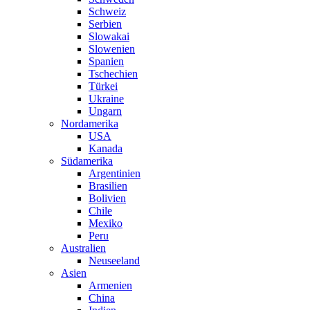
Schweiz
Serbien
Slowakai
Slowenien
Spanien
Tschechien
Türkei
Ukraine
Ungarn
Nordamerika
USA
Kanada
Südamerika
Argentinien
Brasilien
Bolivien
Chile
Mexiko
Peru
Australien
Neuseeland
Asien
Armenien
China