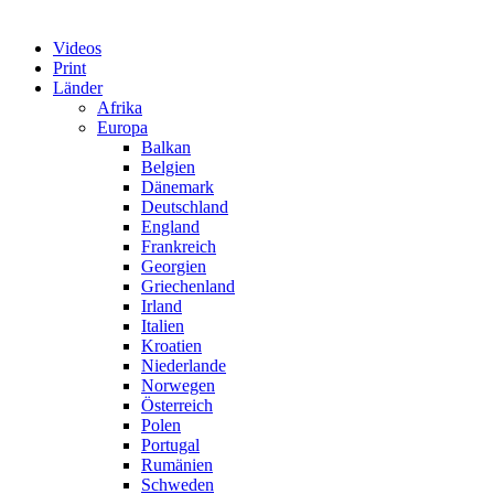
Videos
Print
Länder
Afrika
Europa
Balkan
Belgien
Dänemark
Deutschland
England
Frankreich
Georgien
Griechenland
Irland
Italien
Kroatien
Niederlande
Norwegen
Österreich
Polen
Portugal
Rumänien
Schweden