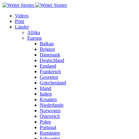
Videos
Print
Länder
Afrika
Europa
Balkan
Belgien
Dänemark
Deutschland
England
Frankreich
Georgien
Griechenland
Irland
Italien
Kroatien
Niederlande
Norwegen
Österreich
Polen
Portugal
Rumänien
Schweden