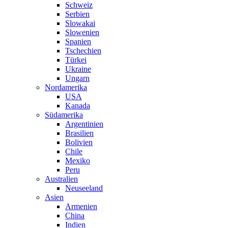
Schweiz
Serbien
Slowakai
Slowenien
Spanien
Tschechien
Türkei
Ukraine
Ungarn
Nordamerika
USA
Kanada
Südamerika
Argentinien
Brasilien
Bolivien
Chile
Mexiko
Peru
Australien
Neuseeland
Asien
Armenien
China
Indien