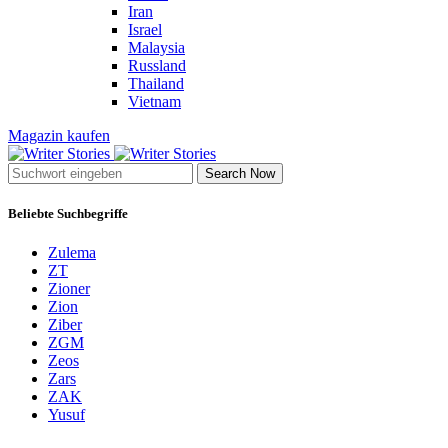
Iran
Israel
Malaysia
Russland
Thailand
Vietnam
Magazin kaufen
Search Now
Beliebte Suchbegriffe
Zulema
ZT
Zioner
Zion
Ziber
ZGM
Zeos
Zars
ZAK
Yusuf