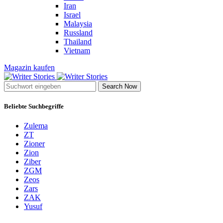
Iran
Israel
Malaysia
Russland
Thailand
Vietnam
Magazin kaufen
Search Now
Beliebte Suchbegriffe
Zulema
ZT
Zioner
Zion
Ziber
ZGM
Zeos
Zars
ZAK
Yusuf