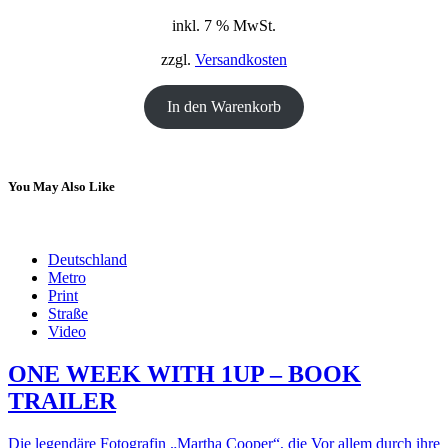
Preis
Preis
inkl. 7 % MwSt.
war:
ist:
18,00 €
12,00 €.
zzgl.
Versandkosten
In den Warenkorb
You May Also Like
Deutschland
Metro
Print
Straße
Video
ONE WEEK WITH 1UP – BOOK
TRAILER
Die legendäre Fotografin „Martha Cooper“, die Vor allem durch ihre