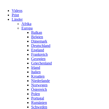
Videos
Print
Länder
Afrika
Europa
Balkan
Belgien
Dänemark
Deutschland
England
Frankreich
Georgien
Griechenland
Irland
Italien
Kroatien
Niederlande
Norwegen
Österreich
Polen
Portugal
Rumänien
Schweden