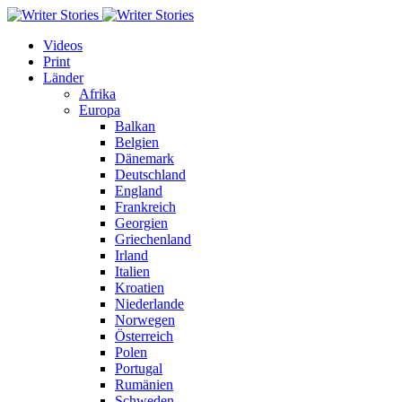
Videos
Print
Länder
Afrika
Europa
Balkan
Belgien
Dänemark
Deutschland
England
Frankreich
Georgien
Griechenland
Irland
Italien
Kroatien
Niederlande
Norwegen
Österreich
Polen
Portugal
Rumänien
Schweden