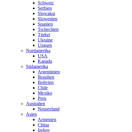
Schweiz
Serbien
Slowakai
Slowenien
Spanien
Tschechien
Türkei
Ukraine
Ungarn
Nordamerika
USA
Kanada
Südamerika
Argentinien
Brasilien
Bolivien
Chile
Mexiko
Peru
Australien
Neuseeland
Asien
Armenien
China
Indien