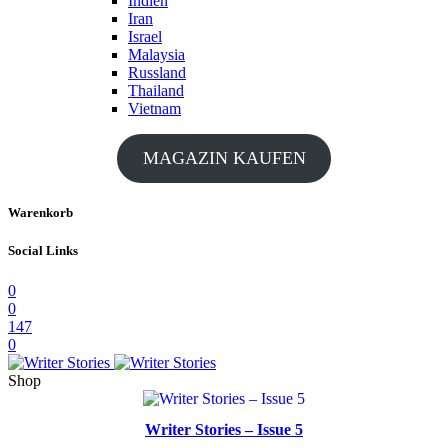
Indien
Iran
Israel
Malaysia
Russland
Thailand
Vietnam
MAGAZIN KAUFEN
Warenkorb
Social Links
0
0
147
0
Shop
Writer Stories – Issue 5