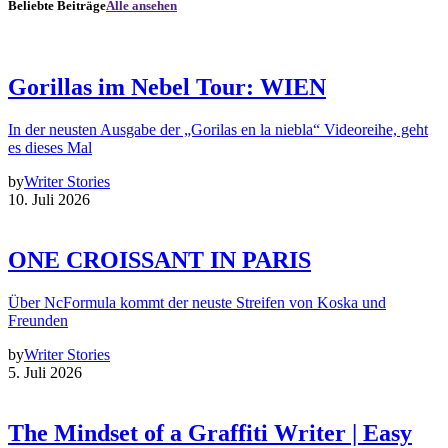
Beliebte Beiträge
Alle ansehen
Gorillas im Nebel Tour: WIEN
In der neusten Ausgabe der „Gorilas en la niebla“ Videoreihe, geht
es dieses Mal
by
Writer Stories
10. Juli 2026
ONE CROISSANT IN PARIS
Über NcFormula kommt der neuste Streifen von Koska und
Freunden
by
Writer Stories
5. Juli 2026
The Mindset of a Graffiti Writer | Easy