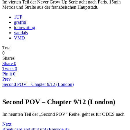
Im vierten Teil der Never Grow Up Serie geht nach Paris. 15min
Metros und Straße aus der französischen Hauptstadt.
1UP
graffiti
trainwriting
vandals
VMD
Total
0
Shares
Share
0
Tweet
0
Pin it
0
Prev
Second POV – Chapter 9/12 (London)
Second POV – Chapter 9/12 (London)
Im neunten Teil der „Second POV“ Reihe, geht es für ODES nach
Next
Break card and shut up! (Episode 4)