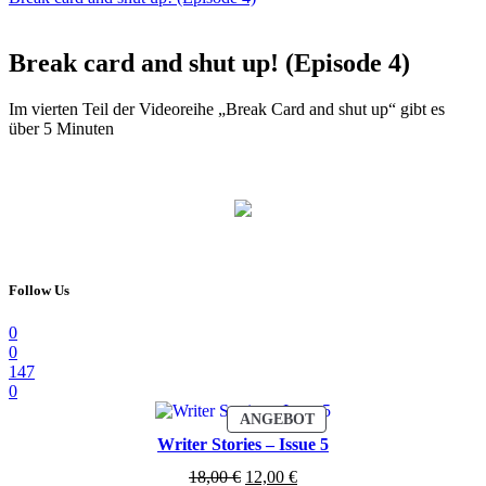
Break card and shut up! (Episode 4)
Im vierten Teil der Videoreihe „Break Card and shut up“ gibt es
über 5 Minuten
Follow Us
0
0
147
0
PRODUKT
ANGEBOT
IM
Writer Stories – Issue 5
ANGEBOT
Ursprünglicher
Aktueller
18,00
€
12,00
€