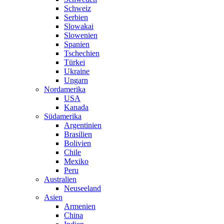
Schweiz
Serbien
Slowakai
Slowenien
Spanien
Tschechien
Türkei
Ukraine
Ungarn
Nordamerika
USA
Kanada
Südamerika
Argentinien
Brasilien
Bolivien
Chile
Mexiko
Peru
Australien
Neuseeland
Asien
Armenien
China