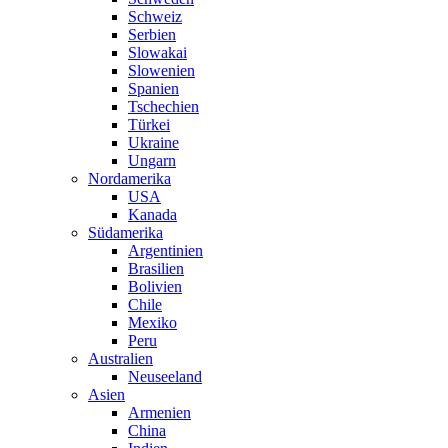
Schweiz
Serbien
Slowakai
Slowenien
Spanien
Tschechien
Türkei
Ukraine
Ungarn
Nordamerika
USA
Kanada
Südamerika
Argentinien
Brasilien
Bolivien
Chile
Mexiko
Peru
Australien
Neuseeland
Asien
Armenien
China