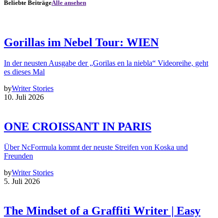
Beliebte Beiträge
Alle ansehen
Gorillas im Nebel Tour: WIEN
In der neusten Ausgabe der „Gorilas en la niebla“ Videoreihe, geht
es dieses Mal
by
Writer Stories
10. Juli 2026
ONE CROISSANT IN PARIS
Über NcFormula kommt der neuste Streifen von Koska und
Freunden
by
Writer Stories
5. Juli 2026
The Mindset of a Graffiti Writer | Easy