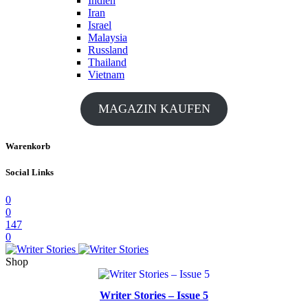
Indien
Iran
Israel
Malaysia
Russland
Thailand
Vietnam
MAGAZIN KAUFEN
Warenkorb
Social Links
0
0
147
0
Shop
Writer Stories – Issue 5