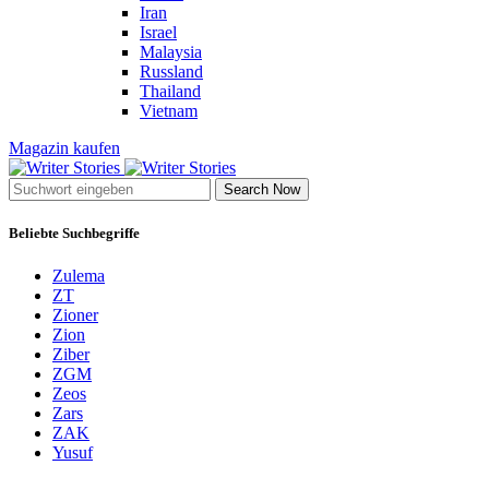
Iran
Israel
Malaysia
Russland
Thailand
Vietnam
Magazin kaufen
Search Now
Beliebte Suchbegriffe
Zulema
ZT
Zioner
Zion
Ziber
ZGM
Zeos
Zars
ZAK
Yusuf