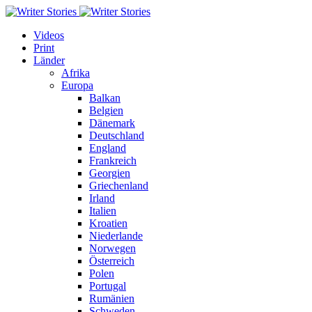
Videos
Print
Länder
Afrika
Europa
Balkan
Belgien
Dänemark
Deutschland
England
Frankreich
Georgien
Griechenland
Irland
Italien
Kroatien
Niederlande
Norwegen
Österreich
Polen
Portugal
Rumänien
Schweden