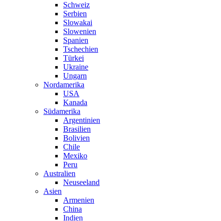
Schweiz
Serbien
Slowakai
Slowenien
Spanien
Tschechien
Türkei
Ukraine
Ungarn
Nordamerika
USA
Kanada
Südamerika
Argentinien
Brasilien
Bolivien
Chile
Mexiko
Peru
Australien
Neuseeland
Asien
Armenien
China
Indien