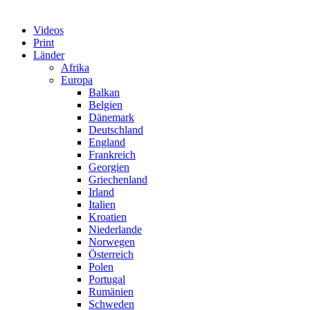
Videos
Print
Länder
Afrika
Europa
Balkan
Belgien
Dänemark
Deutschland
England
Frankreich
Georgien
Griechenland
Irland
Italien
Kroatien
Niederlande
Norwegen
Österreich
Polen
Portugal
Rumänien
Schweden