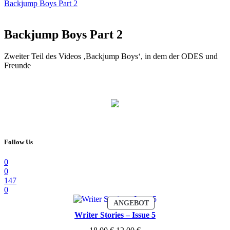
Backjump Boys Part 2
Backjump Boys Part 2
Zweiter Teil des Videos ‚Backjump Boys‘, in dem der ODES und
Freunde
Follow Us
0
0
147
0
PRODUKT
ANGEBOT
IM
Writer Stories – Issue 5
ANGEBOT
Ursprünglicher
Aktueller