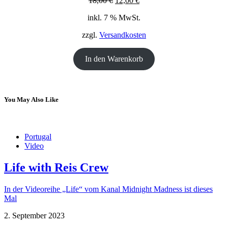
18,00
€
12,00
€
Preis
Preis
inkl. 7 % MwSt.
war:
ist:
18,00 €
12,00 €.
zzgl.
Versandkosten
In den Warenkorb
You May Also Like
Portugal
Video
Life with Reis Crew
In der Videoreihe „Life“ vom Kanal Midnight Madness ist dieses
Mal
2. September 2023