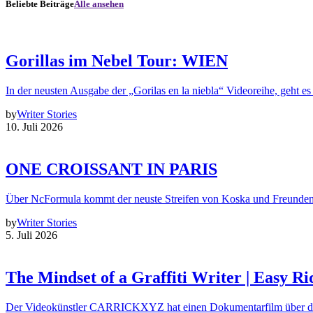
Beliebte Beiträge
Alle ansehen
Gorillas im Nebel Tour: WIEN
In der neusten Ausgabe der „Gorilas en la niebla“ Videoreihe, geht es
by
Writer Stories
10. Juli 2026
ONE CROISSANT IN PARIS
Über NcFormula kommt der neuste Streifen von Koska und Freunde
by
Writer Stories
5. Juli 2026
The Mindset of a Graffiti Writer | Easy Ri
Der Videokünstler CARRICKXYZ hat einen Dokumentarfilm über d