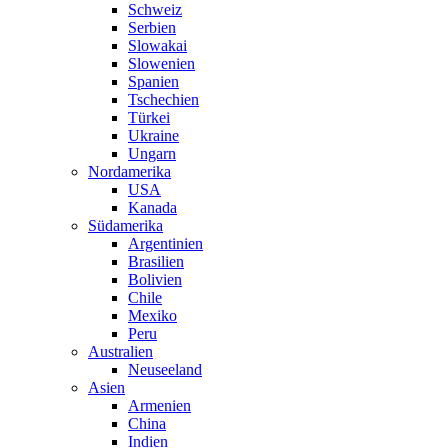
Schweiz
Serbien
Slowakai
Slowenien
Spanien
Tschechien
Türkei
Ukraine
Ungarn
Nordamerika
USA
Kanada
Südamerika
Argentinien
Brasilien
Bolivien
Chile
Mexiko
Peru
Australien
Neuseeland
Asien
Armenien
China
Indien