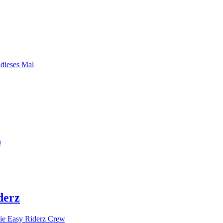
 dieses Mal
n
derz
ie Easy Riderz Crew