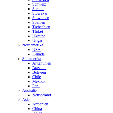
Schweiz
Serbien
Slowakai
Slowenien
Spanien
Tschechien
Türkei
Ukraine
Ungarn
Nordamerika
USA
Kanada
Südamerika
Argentinien
Brasilien
Bolivien
Chile
Mexiko
Peru
Australien
Neuseeland
Asien
Armenien
China