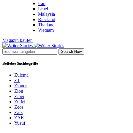
Iran
Israel
Malaysia
Russland
Thailand
Vietnam
Magazin kaufen
Search Now
Beliebte Suchbegriffe
Zulema
ZT
Zioner
Zion
Ziber
ZGM
Zeos
Zars
ZAK
Yusuf