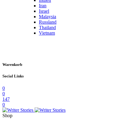
Indien
Iran
Israel
Malaysia
Russland
Thailand
Vietnam
Warenkorb
Social Links
0
0
147
0
Shop