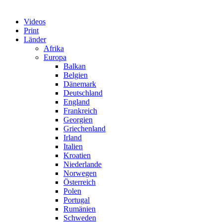
Videos
Print
Länder
Afrika
Europa
Balkan
Belgien
Dänemark
Deutschland
England
Frankreich
Georgien
Griechenland
Irland
Italien
Kroatien
Niederlande
Norwegen
Österreich
Polen
Portugal
Rumänien
Schweden