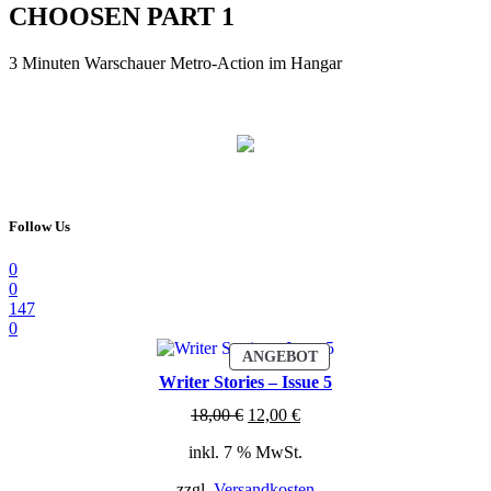
CHOOSEN PART 1
3 Minuten Warschauer Metro-Action im Hangar
Follow Us
0
0
147
0
PRODUKT
ANGEBOT
IM
Writer Stories – Issue 5
ANGEBOT
Ursprünglicher
Aktueller
18,00
€
12,00
€
Preis
Preis
inkl. 7 % MwSt.
war:
ist:
18,00 €
12,00 €.
zzgl.
Versandkosten