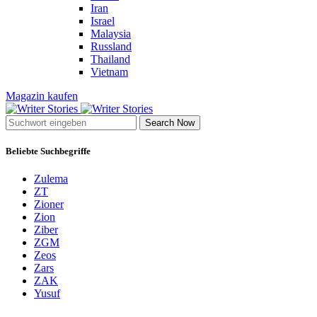
Iran
Israel
Malaysia
Russland
Thailand
Vietnam
Magazin kaufen
Search Now
Beliebte Suchbegriffe
Zulema
ZT
Zioner
Zion
Ziber
ZGM
Zeos
Zars
ZAK
Yusuf