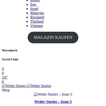
Indien
Iran
Israel
Malaysia
Russland
Thailand
Vietnam
MAGAZIN KAUFEN
Warenkorb
Social Links
0
0
147
0
Shop
Writer Stories – Issue 5