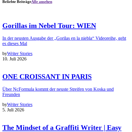
Beliebte Beiträge
Alle ansehen
Gorillas im Nebel Tour: WIEN
In der neusten Ausgabe der „Gorilas en la niebla“ Videoreihe, geht
es dieses Mal
by
Writer Stories
10. Juli 2026
ONE CROISSANT IN PARIS
Über NcFormula kommt der neuste Streifen von Koska und
Freunden
by
Writer Stories
5. Juli 2026
The Mindset of a Graffiti Writer | Easy