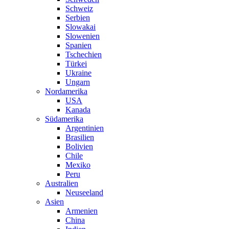
Schweiz
Serbien
Slowakai
Slowenien
Spanien
Tschechien
Türkei
Ukraine
Ungarn
Nordamerika
USA
Kanada
Südamerika
Argentinien
Brasilien
Bolivien
Chile
Mexiko
Peru
Australien
Neuseeland
Asien
Armenien
China