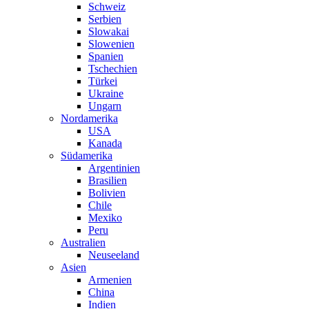
Schweiz
Serbien
Slowakai
Slowenien
Spanien
Tschechien
Türkei
Ukraine
Ungarn
Nordamerika
USA
Kanada
Südamerika
Argentinien
Brasilien
Bolivien
Chile
Mexiko
Peru
Australien
Neuseeland
Asien
Armenien
China
Indien