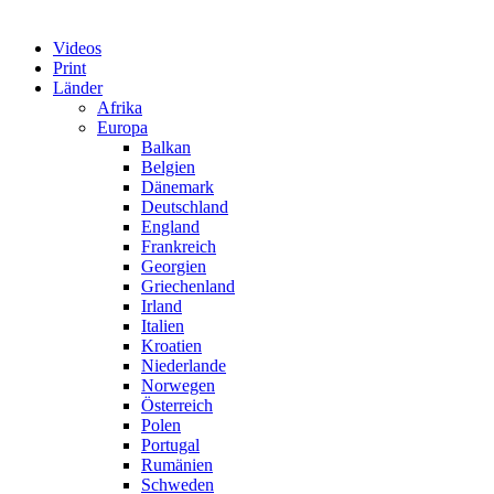
Videos
Print
Länder
Afrika
Europa
Balkan
Belgien
Dänemark
Deutschland
England
Frankreich
Georgien
Griechenland
Irland
Italien
Kroatien
Niederlande
Norwegen
Österreich
Polen
Portugal
Rumänien
Schweden