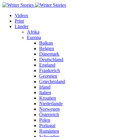
Videos
Print
Länder
Afrika
Europa
Balkan
Belgien
Dänemark
Deutschland
England
Frankreich
Georgien
Griechenland
Irland
Italien
Kroatien
Niederlande
Norwegen
Österreich
Polen
Portugal
Rumänien
Schweden