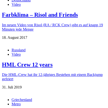
Deutschland
Video
Farbklima – Risol and Friends
Im neuen Video von Risol (RA / RCK Crew) gibt es auf knapp 19
Minuten jede Menge
18. August 2017
Russland
Video
HML Crew 12 years
Die HML-Crew hat ihr 12-jähriges Bestehen mit einem Backjump
gefeiert
31. Juli 2019
Griechenland
Metro