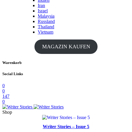
Indien
Iran
Israel
Malaysia
Russland
Thailand
Vietnam
MAGAZIN KAUFEN
Warenkorb
Social Links
0
0
147
0
Shop
Writer Stories – Issue 5