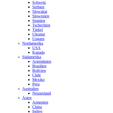
Schweiz
Serbien
Slowakai
Slowenien
Spanien
Tschechien
Türkei
Ukraine
Ungarn
Nordamerika
USA
Kanada
Südamerika
Argentinien
Brasilien
Bolivien
Chile
Mexiko
Peru
Australien
Neuseeland
Asien
Armenien
China
Indien