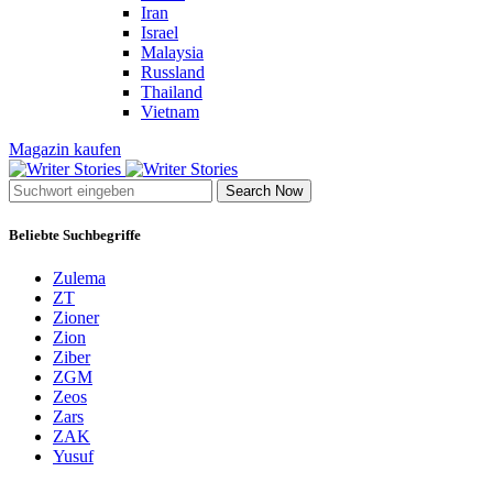
Iran
Israel
Malaysia
Russland
Thailand
Vietnam
Magazin kaufen
Search Now
Beliebte Suchbegriffe
Zulema
ZT
Zioner
Zion
Ziber
ZGM
Zeos
Zars
ZAK
Yusuf