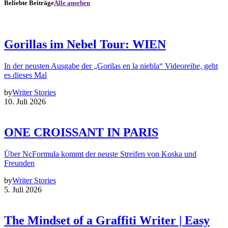
Beliebte Beiträge
Alle ansehen
Gorillas im Nebel Tour: WIEN
In der neusten Ausgabe der „Gorilas en la niebla“ Videoreihe, geht
es dieses Mal
by
Writer Stories
10. Juli 2026
ONE CROISSANT IN PARIS
Über NcFormula kommt der neuste Streifen von Koska und
Freunden
by
Writer Stories
5. Juli 2026
The Mindset of a Graffiti Writer | Easy