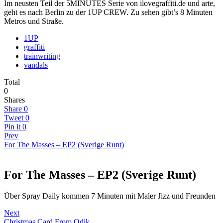
Im neusten Teil der 5MINUTES Serie von ilovegraffiti.de und arte,
geht es nach Berlin zu der 1UP CREW. Zu sehen gibt’s 8 Minuten
Metros und Straße.
1UP
graffiti
trainwriting
vandals
Total
0
Shares
Share
0
Tweet
0
Pin it
0
Prev
For The Masses – EP2 (Sverige Runt)
For The Masses – EP2 (Sverige Runt)
Über Spray Daily kommen 7 Minuten mit Maler Jizz und Freunden
Next
Christmas Card From Odik