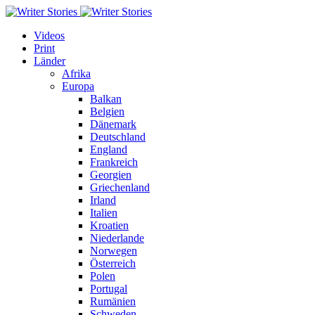
Videos
Print
Länder
Afrika
Europa
Balkan
Belgien
Dänemark
Deutschland
England
Frankreich
Georgien
Griechenland
Irland
Italien
Kroatien
Niederlande
Norwegen
Österreich
Polen
Portugal
Rumänien
Schweden