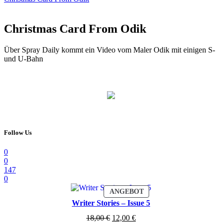
Christmas Card From Odik
Über Spray Daily kommt ein Video vom Maler Odik mit einigen S-
und U-Bahn
Follow Us
0
0
147
0
PRODUKT
ANGEBOT
IM
Writer Stories – Issue 5
ANGEBOT
Ursprünglicher
Aktueller
18,00
€
12,00
€