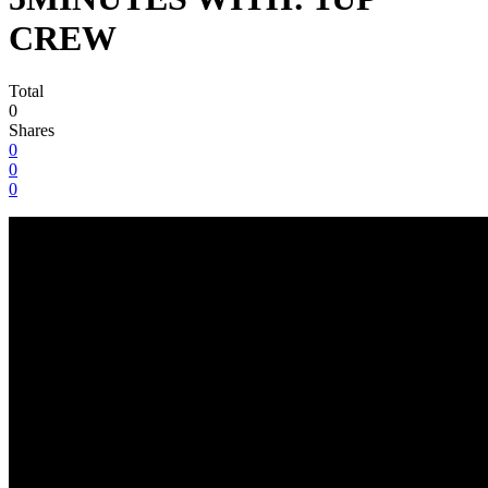
CREW
Total
0
Shares
0
0
0