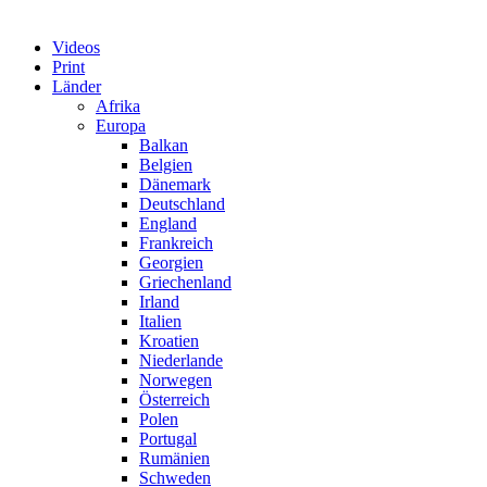
Videos
Print
Länder
Afrika
Europa
Balkan
Belgien
Dänemark
Deutschland
England
Frankreich
Georgien
Griechenland
Irland
Italien
Kroatien
Niederlande
Norwegen
Österreich
Polen
Portugal
Rumänien
Schweden