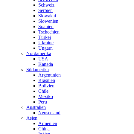
Schweiz
Serbien
Slowakai
Slowenien
Spanien
Tschechien
Türkei
Ukraine
Ungarn
Nordamerika
USA
Kanada
Südamerika
Argentinien
Brasilien
Bolivien
Chile
Mexiko
Peru
Australien
Neuseeland
Asien
Armenien
China