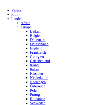
Videos
Print
Länder
Afrika
Europa
Balkan
Belgien
Dänemark
Deutschland
England
Frankreich
Georgien
Griechenland
Irland
Italien
Kroatien
Niederlande
Norwegen
Österreich
Polen
Portugal
Rumänien
Schweden