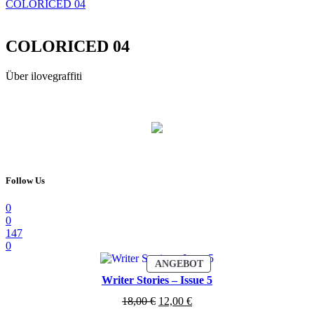
COLORICED 04
COLORICED 04
Über ilovegraffiti
Follow Us
0
0
147
0
PRODUKT
ANGEBOT
IM
Writer Stories – Issue 5
ANGEBOT
Ursprünglicher
Aktueller
18,00
€
12,00
€
Preis
Preis