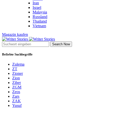
Iran
Israel
Malaysia
Russland
Thailand
Vietnam
Magazin kaufen
Search Now
Beliebte Suchbegriffe
Zulema
ZT
Zioner
Zion
Ziber
ZGM
Zeos
Zars
ZAK
Yusuf