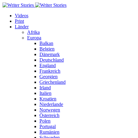
Videos
Print
Länder
Afrika
Europa
Balkan
Belgien
Dänemark
Deutschland
England
Frankreich
Georgien
Griechenland
Irland
Italien
Kroatien
Niederlande
Norwegen
Österreich
Polen
Portugal
Rumänien
Schweden