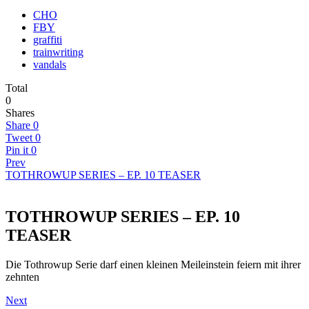
CHO
FBY
graffiti
trainwriting
vandals
Total
0
Shares
Share
0
Tweet
0
Pin it
0
Prev
TOTHROWUP SERIES – EP. 10 TEASER
TOTHROWUP SERIES – EP. 10
TEASER
Die Tothrowup Serie darf einen kleinen Meileinstein feiern mit ihrer
zehnten
Next