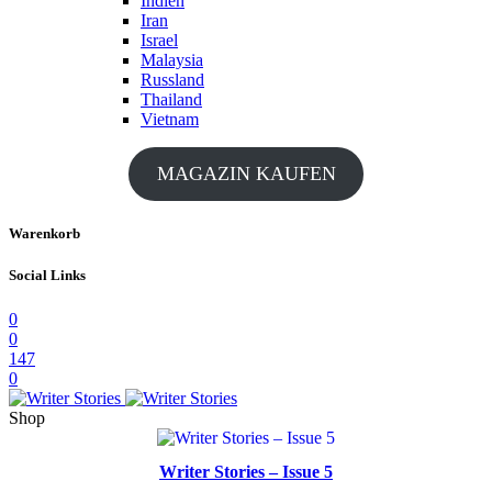
Indien
Iran
Israel
Malaysia
Russland
Thailand
Vietnam
MAGAZIN KAUFEN
Warenkorb
Social Links
0
0
147
0
Shop
Writer Stories – Issue 5