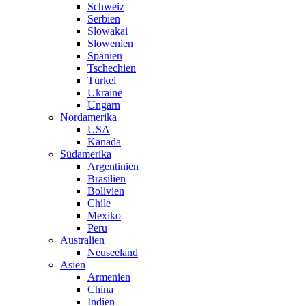
Schweiz
Serbien
Slowakai
Slowenien
Spanien
Tschechien
Türkei
Ukraine
Ungarn
Nordamerika
USA
Kanada
Südamerika
Argentinien
Brasilien
Bolivien
Chile
Mexiko
Peru
Australien
Neuseeland
Asien
Armenien
China
Indien