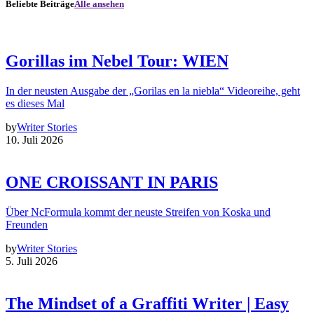
Beliebte Beiträge
Alle ansehen
Gorillas im Nebel Tour: WIEN
In der neusten Ausgabe der „Gorilas en la niebla“ Videoreihe, geht
es dieses Mal
by
Writer Stories
10. Juli 2026
ONE CROISSANT IN PARIS
Über NcFormula kommt der neuste Streifen von Koska und
Freunden
by
Writer Stories
5. Juli 2026
The Mindset of a Graffiti Writer | Easy