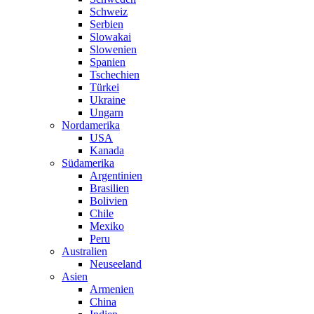
Schweiz
Serbien
Slowakai
Slowenien
Spanien
Tschechien
Türkei
Ukraine
Ungarn
Nordamerika
USA
Kanada
Südamerika
Argentinien
Brasilien
Bolivien
Chile
Mexiko
Peru
Australien
Neuseeland
Asien
Armenien
China