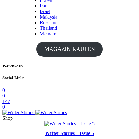
Indien
Iran
Israel
Malaysia
Russland
Thailand
Vietnam
MAGAZIN KAUFEN
Warenkorb
Social Links
0
0
147
0
Shop
Writer Stories – Issue 5