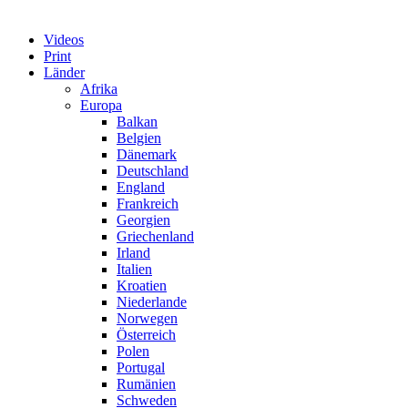
Videos
Print
Länder
Afrika
Europa
Balkan
Belgien
Dänemark
Deutschland
England
Frankreich
Georgien
Griechenland
Irland
Italien
Kroatien
Niederlande
Norwegen
Österreich
Polen
Portugal
Rumänien
Schweden