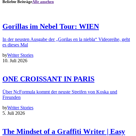
Beliebte Beiträge
Alle ansehen
Gorillas im Nebel Tour: WIEN
In der neusten Ausgabe der „Gorilas en la niebla“ Videoreihe, geht
es dieses Mal
by
Writer Stories
10. Juli 2026
ONE CROISSANT IN PARIS
Über NcFormula kommt der neuste Streifen von Koska und
Freunden
by
Writer Stories
5. Juli 2026
The Mindset of a Graffiti Writer | Easy