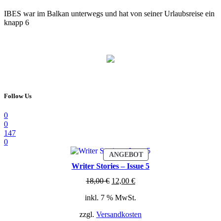
IBES war im Balkan unterwegs und hat von seiner Urlaubsreise ein
knapp 6
Follow Us
0
0
147
0
PRODUKT
ANGEBOT
IM
Writer Stories – Issue 5
ANGEBOT
Ursprünglicher
Aktueller
18,00
€
12,00
€
Preis
Preis
inkl. 7 % MwSt.
war:
ist:
18,00 €
12,00 €.
zzgl.
Versandkosten