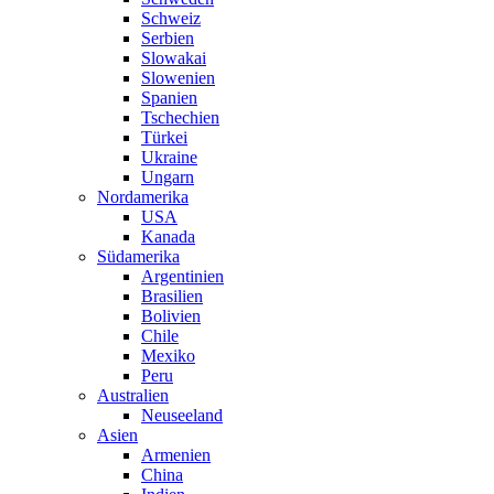
Schweiz
Serbien
Slowakai
Slowenien
Spanien
Tschechien
Türkei
Ukraine
Ungarn
Nordamerika
USA
Kanada
Südamerika
Argentinien
Brasilien
Bolivien
Chile
Mexiko
Peru
Australien
Neuseeland
Asien
Armenien
China