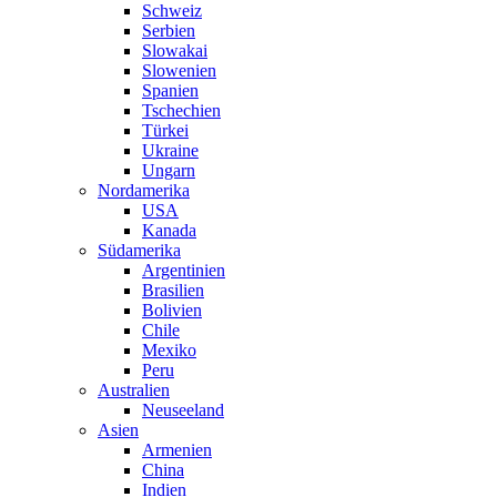
Schweiz
Serbien
Slowakai
Slowenien
Spanien
Tschechien
Türkei
Ukraine
Ungarn
Nordamerika
USA
Kanada
Südamerika
Argentinien
Brasilien
Bolivien
Chile
Mexiko
Peru
Australien
Neuseeland
Asien
Armenien
China
Indien