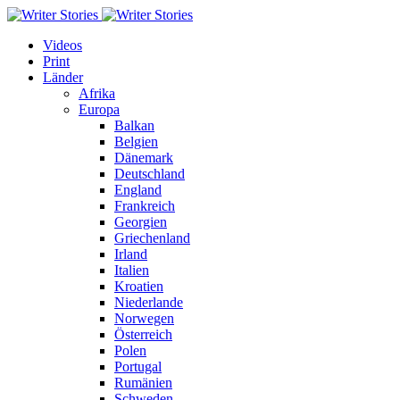
Videos
Print
Länder
Afrika
Europa
Balkan
Belgien
Dänemark
Deutschland
England
Frankreich
Georgien
Griechenland
Irland
Italien
Kroatien
Niederlande
Norwegen
Österreich
Polen
Portugal
Rumänien
Schweden