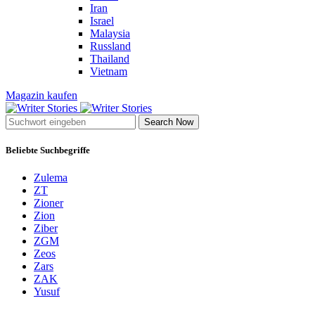
Iran
Israel
Malaysia
Russland
Thailand
Vietnam
Magazin kaufen
Search Now
Beliebte Suchbegriffe
Zulema
ZT
Zioner
Zion
Ziber
ZGM
Zeos
Zars
ZAK
Yusuf