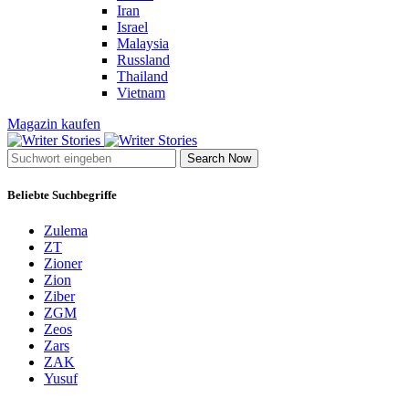
Iran
Israel
Malaysia
Russland
Thailand
Vietnam
Magazin kaufen
Search Now
Beliebte Suchbegriffe
Zulema
ZT
Zioner
Zion
Ziber
ZGM
Zeos
Zars
ZAK
Yusuf