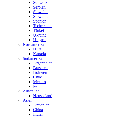
Schweiz
Serbien
Slowakai
Slowenien
Spanien
Tschechien
Türkei
Ukraine
Ungarn
Nordamerika
USA
Kanada
Südamerika
Argentinien
Brasilien
Bolivien
Chile
Mexiko
Peru
Australien
Neuseeland
Asien
Armenien
China
Indien