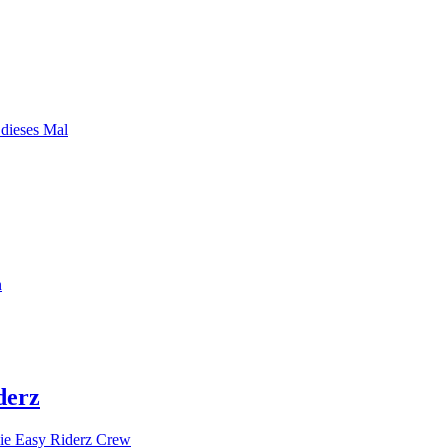
 dieses Mal
n
derz
ie Easy Riderz Crew