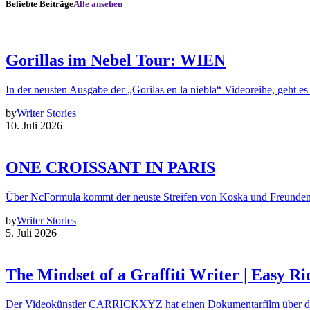
Beliebte Beiträge
Alle ansehen
Gorillas im Nebel Tour: WIEN
In der neusten Ausgabe der „Gorilas en la niebla“ Videoreihe, geht es
by
Writer Stories
10. Juli 2026
ONE CROISSANT IN PARIS
Über NcFormula kommt der neuste Streifen von Koska und Freunde
by
Writer Stories
5. Juli 2026
The Mindset of a Graffiti Writer | Easy Ri
Der Videokünstler CARRICKXYZ hat einen Dokumentarfilm über d