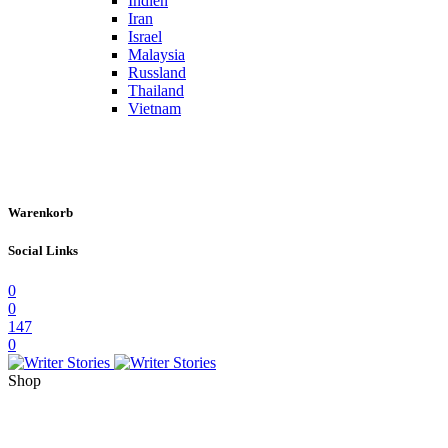
Indien
Iran
Israel
Malaysia
Russland
Thailand
Vietnam
Warenkorb
Social Links
0
0
147
0
Shop