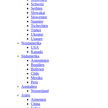
Schweiz
Serbien
Slowakai
Slowenien
Spanien
Tschechien
Türkei
Ukraine
Ungarn
Nordamerika
USA
Kanada
Südamerika
Argentinien
Brasilien
Bolivien
Chile
Mexiko
Peru
Australien
Neuseeland
Asien
Armenien
China