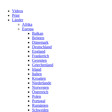
Videos
Print
Länder
Afrika
Europa
Balkan
Belgien
Dänemark
Deutschland
England
Frankreich
Georgien
Griechenland
Irland
Italien
Kroatien
Niederlande
Norwegen
Österreich
Polen
Portugal
Rumänien
Schweden