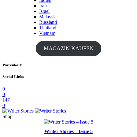
Indien
Iran
Israel
Malaysia
Russland
Thailand
Vietnam
MAGAZIN KAUFEN
Warenkorb
Social Links
0
0
147
0
Shop
Writer Stories – Issue 5