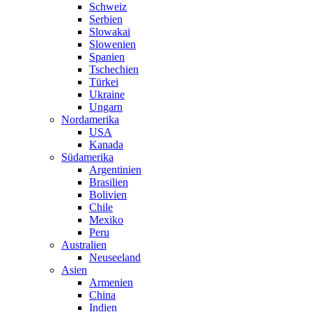
Schweiz
Serbien
Slowakai
Slowenien
Spanien
Tschechien
Türkei
Ukraine
Ungarn
Nordamerika
USA
Kanada
Südamerika
Argentinien
Brasilien
Bolivien
Chile
Mexiko
Peru
Australien
Neuseeland
Asien
Armenien
China
Indien