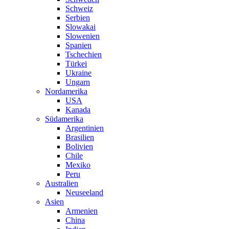
Schweiz
Serbien
Slowakai
Slowenien
Spanien
Tschechien
Türkei
Ukraine
Ungarn
Nordamerika
USA
Kanada
Südamerika
Argentinien
Brasilien
Bolivien
Chile
Mexiko
Peru
Australien
Neuseeland
Asien
Armenien
China