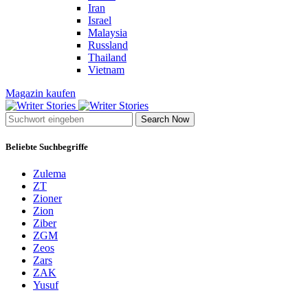
Iran
Israel
Malaysia
Russland
Thailand
Vietnam
Magazin kaufen
Search Now
Beliebte Suchbegriffe
Zulema
ZT
Zioner
Zion
Ziber
ZGM
Zeos
Zars
ZAK
Yusuf