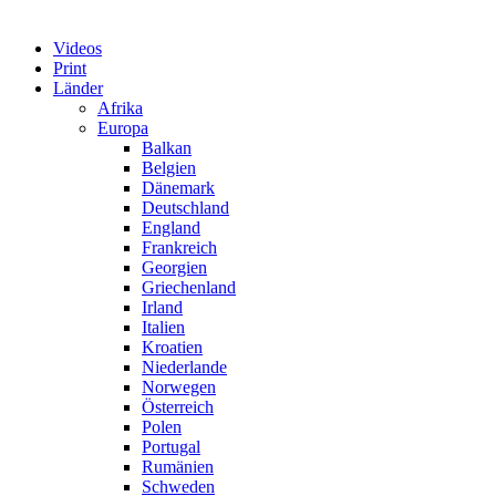
Videos
Print
Länder
Afrika
Europa
Balkan
Belgien
Dänemark
Deutschland
England
Frankreich
Georgien
Griechenland
Irland
Italien
Kroatien
Niederlande
Norwegen
Österreich
Polen
Portugal
Rumänien
Schweden