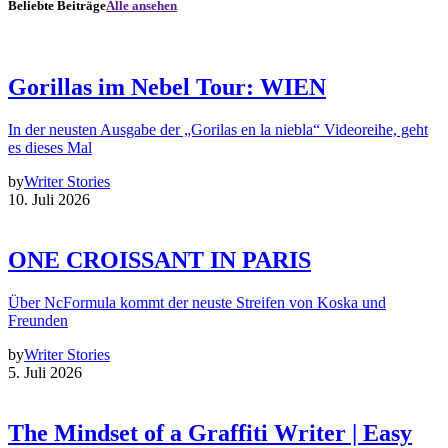
Beliebte Beiträge
Alle ansehen
Gorillas im Nebel Tour: WIEN
In der neusten Ausgabe der „Gorilas en la niebla“ Videoreihe, geht
es dieses Mal
by
Writer Stories
10. Juli 2026
ONE CROISSANT IN PARIS
Über NcFormula kommt der neuste Streifen von Koska und
Freunden
by
Writer Stories
5. Juli 2026
The Mindset of a Graffiti Writer | Easy