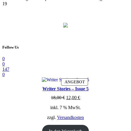
19
Follow Us
0
0
147
0
PRODUKT
ANGEBOT
IM
Writer Stories – Issue 5
ANGEBOT
Ursprünglicher
Aktueller
18,00
€
12,00
€
Preis
Preis
inkl. 7 % MwSt.
war:
ist:
18,00 €
12,00 €.
zzgl.
Versandkosten