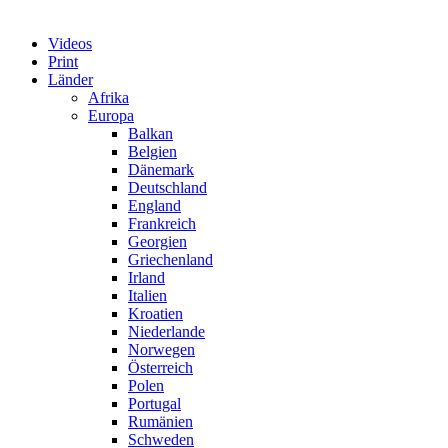
Videos
Print
Länder
Afrika
Europa
Balkan
Belgien
Dänemark
Deutschland
England
Frankreich
Georgien
Griechenland
Irland
Italien
Kroatien
Niederlande
Norwegen
Österreich
Polen
Portugal
Rumänien
Schweden