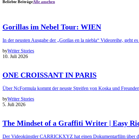
Beliebte Beiträge
Alle ansehen
Gorillas im Nebel Tour: WIEN
In der neusten Ausgabe der „Gorilas en la niebla“ Videoreihe, geht es
by
Writer Stories
10. Juli 2026
ONE CROISSANT IN PARIS
Über NcFormula kommt der neuste Streifen von Koska und Freunde
by
Writer Stories
5. Juli 2026
The Mindset of a Graffiti Writer | Easy Ri
Der Videokünstler CARRICKXYZ hat einen Dokumentarfilm über d