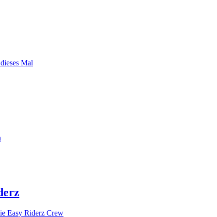
 dieses Mal
n
derz
ie Easy Riderz Crew