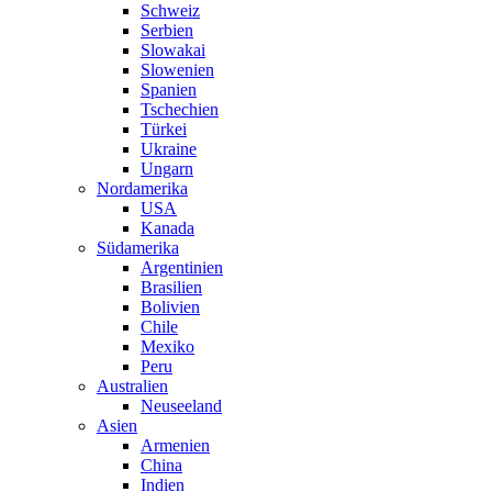
Schweiz
Serbien
Slowakai
Slowenien
Spanien
Tschechien
Türkei
Ukraine
Ungarn
Nordamerika
USA
Kanada
Südamerika
Argentinien
Brasilien
Bolivien
Chile
Mexiko
Peru
Australien
Neuseeland
Asien
Armenien
China
Indien