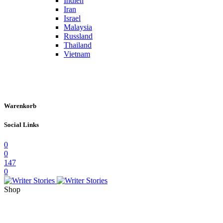
Indien
Iran
Israel
Malaysia
Russland
Thailand
Vietnam
Warenkorb
Social Links
0
0
147
0
Shop