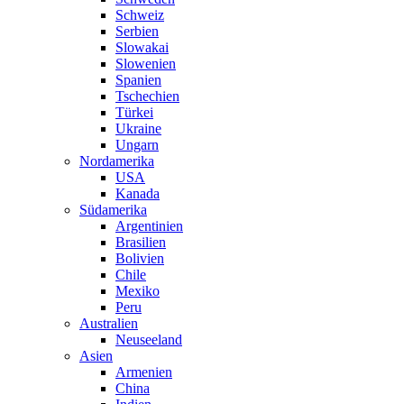
Schweiz
Serbien
Slowakai
Slowenien
Spanien
Tschechien
Türkei
Ukraine
Ungarn
Nordamerika
USA
Kanada
Südamerika
Argentinien
Brasilien
Bolivien
Chile
Mexiko
Peru
Australien
Neuseeland
Asien
Armenien
China