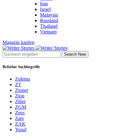
Iran
Israel
Malaysia
Russland
Thailand
Vietnam
Magazin kaufen
Search Now
Beliebte Suchbegriffe
Zulema
ZT
Zioner
Zion
Ziber
ZGM
Zeos
Zars
ZAK
Yusuf