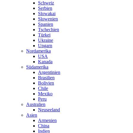
Schweiz
Serbien
Slowakai
Slowenien
Spanien
Tschechien
Türkei
Ukraine
Ungarn
Nordamerika
USA
Kanada
Südamerika
Argentinien
Brasilien
Bolivien
Chile
Mexiko
Peru
Australien
Neuseeland
Asien
Armenien
China
Indien