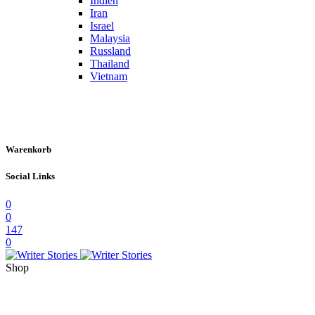
Indien
Iran
Israel
Malaysia
Russland
Thailand
Vietnam
Warenkorb
Social Links
0
0
147
0
Shop