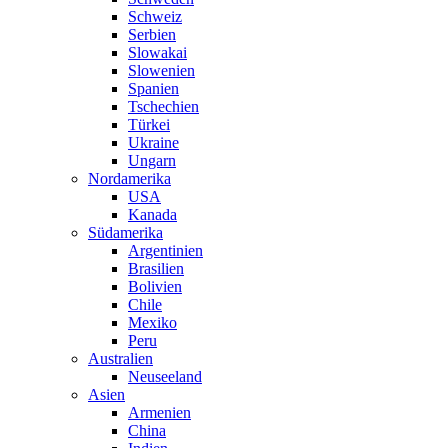
Schweiz
Serbien
Slowakai
Slowenien
Spanien
Tschechien
Türkei
Ukraine
Ungarn
Nordamerika
USA
Kanada
Südamerika
Argentinien
Brasilien
Bolivien
Chile
Mexiko
Peru
Australien
Neuseeland
Asien
Armenien
China