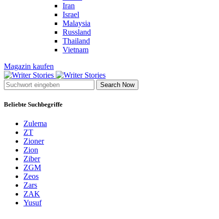
Iran
Israel
Malaysia
Russland
Thailand
Vietnam
Magazin kaufen
Search Now
Beliebte Suchbegriffe
Zulema
ZT
Zioner
Zion
Ziber
ZGM
Zeos
Zars
ZAK
Yusuf