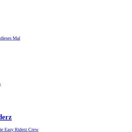
 dieses Mal
n
derz
ie Easy Riderz Crew