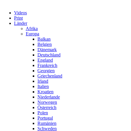
Videos
Print
Länder
Afrika
Europa
Balkan
Belgien
Dänemark
Deutschland
England
Frankreich
Georgien
Griechenland
Irland
Italien
Kroatien
Niederlande
Norwegen
Österreich
Polen
Portugal
Rumänien
Schweden