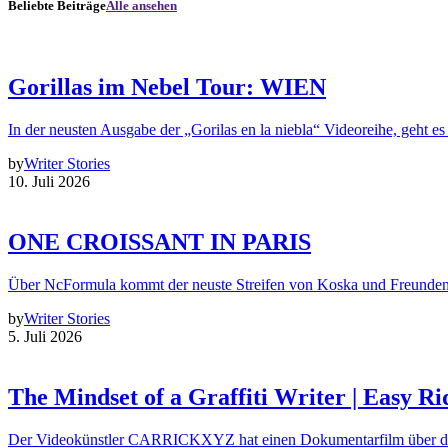
Beliebte Beiträge
Alle ansehen
Gorillas im Nebel Tour: WIEN
In der neusten Ausgabe der „Gorilas en la niebla“ Videoreihe, geht es
by
Writer Stories
10. Juli 2026
ONE CROISSANT IN PARIS
Über NcFormula kommt der neuste Streifen von Koska und Freunde
by
Writer Stories
5. Juli 2026
The Mindset of a Graffiti Writer | Easy Ri
Der Videokünstler CARRICKXYZ hat einen Dokumentarfilm über d