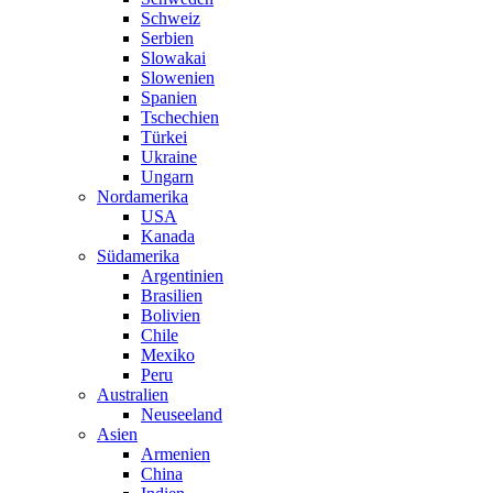
Schweiz
Serbien
Slowakai
Slowenien
Spanien
Tschechien
Türkei
Ukraine
Ungarn
Nordamerika
USA
Kanada
Südamerika
Argentinien
Brasilien
Bolivien
Chile
Mexiko
Peru
Australien
Neuseeland
Asien
Armenien
China