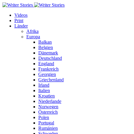
Videos
Print
Länder
Afrika
Europa
Balkan
Belgien
Dänemark
Deutschland
England
Frankreich
Georgien
Griechenland
Irland
Italien
Kroatien
Niederlande
Norwegen
Österreich
Polen
Portugal
Rumänien
Schweden