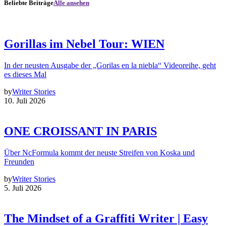
Beliebte Beiträge
Alle ansehen
Gorillas im Nebel Tour: WIEN
In der neusten Ausgabe der „Gorilas en la niebla“ Videoreihe, geht
es dieses Mal
by
Writer Stories
10. Juli 2026
ONE CROISSANT IN PARIS
Über NcFormula kommt der neuste Streifen von Koska und
Freunden
by
Writer Stories
5. Juli 2026
The Mindset of a Graffiti Writer | Easy