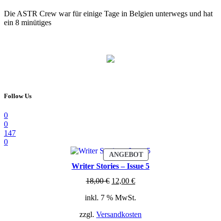
Die ASTR Crew war für einige Tage in Belgien unterwegs und hat
ein 8 minütiges
Follow Us
0
0
147
0
PRODUKT
ANGEBOT
IM
Writer Stories – Issue 5
ANGEBOT
Ursprünglicher
Aktueller
18,00
€
12,00
€
Preis
Preis
inkl. 7 % MwSt.
war:
ist:
18,00 €
12,00 €.
zzgl.
Versandkosten