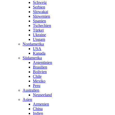
Schweiz
Serbien
Slowakai
Slowenien
Spanien
Tschechien
Türkei
Ukraine
Ungarn
Nordamerika
USA
Kanada
Südamerika
Argentinien
Brasilien
Bolivien
Chile
Mexiko
Peru
Australien
Neuseeland
Asien
Armenien
China
Indien