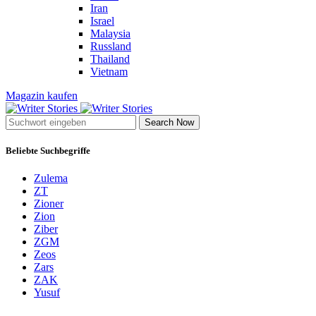
Iran
Israel
Malaysia
Russland
Thailand
Vietnam
Magazin kaufen
Search Now
Beliebte Suchbegriffe
Zulema
ZT
Zioner
Zion
Ziber
ZGM
Zeos
Zars
ZAK
Yusuf