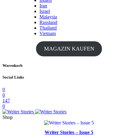
Indien
Iran
Israel
Malaysia
Russland
Thailand
Vietnam
MAGAZIN KAUFEN
Warenkorb
Social Links
0
0
147
0
Shop
Writer Stories – Issue 5