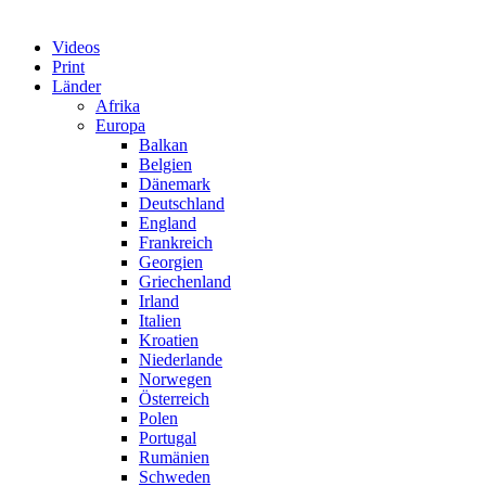
Videos
Print
Länder
Afrika
Europa
Balkan
Belgien
Dänemark
Deutschland
England
Frankreich
Georgien
Griechenland
Irland
Italien
Kroatien
Niederlande
Norwegen
Österreich
Polen
Portugal
Rumänien
Schweden