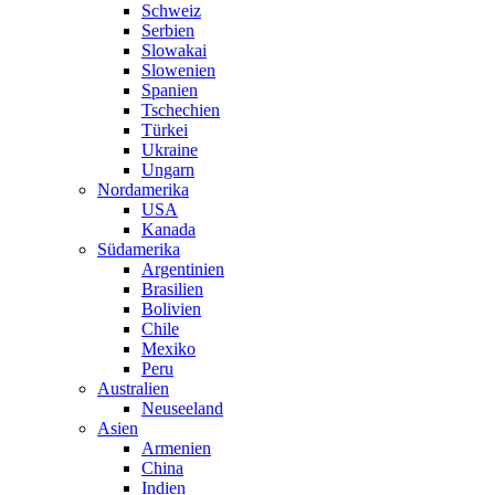
Schweiz
Serbien
Slowakai
Slowenien
Spanien
Tschechien
Türkei
Ukraine
Ungarn
Nordamerika
USA
Kanada
Südamerika
Argentinien
Brasilien
Bolivien
Chile
Mexiko
Peru
Australien
Neuseeland
Asien
Armenien
China
Indien