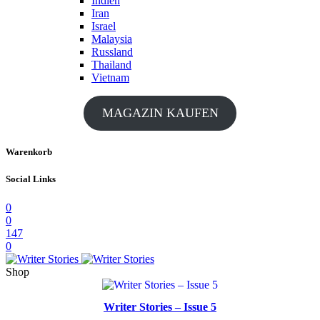
Indien
Iran
Israel
Malaysia
Russland
Thailand
Vietnam
MAGAZIN KAUFEN
Warenkorb
Social Links
0
0
147
0
Shop
Writer Stories – Issue 5