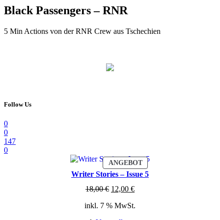
Black Passengers – RNR
5 Min Actions von der RNR Crew aus Tschechien
Follow Us
0
0
147
0
PRODUKT
ANGEBOT
IM
Writer Stories – Issue 5
ANGEBOT
Ursprünglicher
Aktueller
18,00
€
12,00
€
Preis
Preis
inkl. 7 % MwSt.
war:
ist:
18,00 €
12,00 €.