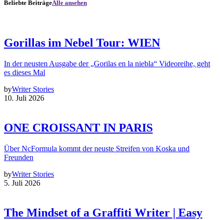
Beliebte Beiträge
Alle ansehen
Gorillas im Nebel Tour: WIEN
In der neusten Ausgabe der „Gorilas en la niebla“ Videoreihe, geht
es dieses Mal
by
Writer Stories
10. Juli 2026
ONE CROISSANT IN PARIS
Über NcFormula kommt der neuste Streifen von Koska und
Freunden
by
Writer Stories
5. Juli 2026
The Mindset of a Graffiti Writer | Easy