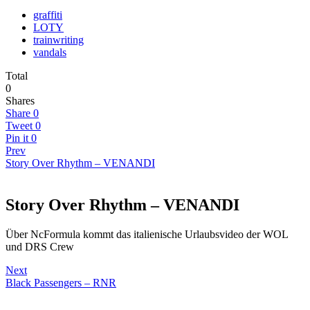
graffiti
LOTY
trainwriting
vandals
Total
0
Shares
Share
0
Tweet
0
Pin it
0
Prev
Story Over Rhythm – VENANDI
Story Over Rhythm – VENANDI
Über NcFormula kommt das italienische Urlaubsvideo der WOL
und DRS Crew
Next
Black Passengers – RNR