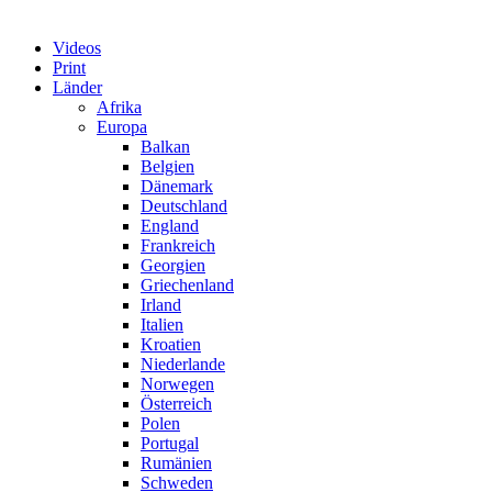
Videos
Print
Länder
Afrika
Europa
Balkan
Belgien
Dänemark
Deutschland
England
Frankreich
Georgien
Griechenland
Irland
Italien
Kroatien
Niederlande
Norwegen
Österreich
Polen
Portugal
Rumänien
Schweden