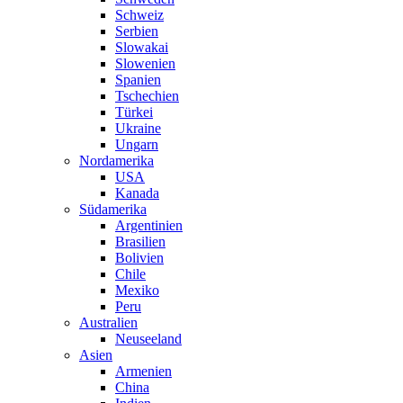
Schweiz
Serbien
Slowakai
Slowenien
Spanien
Tschechien
Türkei
Ukraine
Ungarn
Nordamerika
USA
Kanada
Südamerika
Argentinien
Brasilien
Bolivien
Chile
Mexiko
Peru
Australien
Neuseeland
Asien
Armenien
China