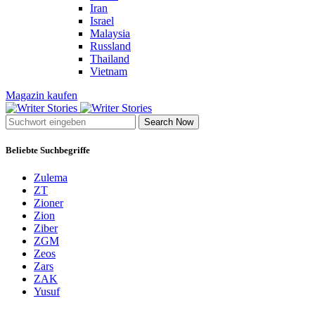
Iran
Israel
Malaysia
Russland
Thailand
Vietnam
Magazin kaufen
Search Now
Beliebte Suchbegriffe
Zulema
ZT
Zioner
Zion
Ziber
ZGM
Zeos
Zars
ZAK
Yusuf