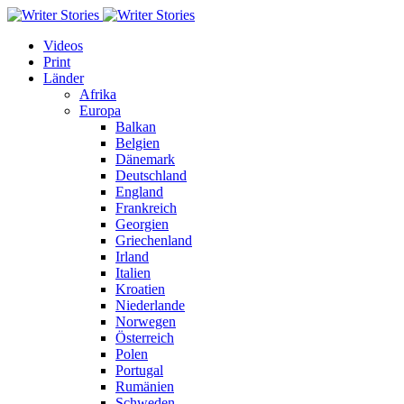
Videos
Print
Länder
Afrika
Europa
Balkan
Belgien
Dänemark
Deutschland
England
Frankreich
Georgien
Griechenland
Irland
Italien
Kroatien
Niederlande
Norwegen
Österreich
Polen
Portugal
Rumänien
Schweden