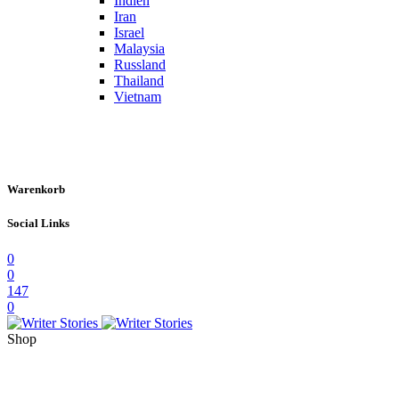
Indien
Iran
Israel
Malaysia
Russland
Thailand
Vietnam
Warenkorb
Social Links
0
0
147
0
Shop