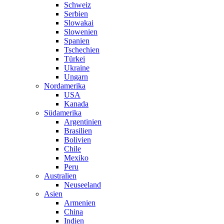
Schweiz
Serbien
Slowakai
Slowenien
Spanien
Tschechien
Türkei
Ukraine
Ungarn
Nordamerika
USA
Kanada
Südamerika
Argentinien
Brasilien
Bolivien
Chile
Mexiko
Peru
Australien
Neuseeland
Asien
Armenien
China
Indien