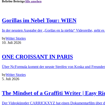
Beliebte Beiträge
Alle ansehen
Gorillas im Nebel Tour: WIEN
In der neusten Ausgabe der „Gorilas en la niebla“ Videoreihe, geht es
by
Writer Stories
10. Juli 2026
ONE CROISSANT IN PARIS
Über NcFormula kommt der neuste Streifen von Koska und Freunde
by
Writer Stories
5. Juli 2026
The Mindset of a Graffiti Writer | Easy Ri
Der Videokünstler CARRICKXYZ hat einen Dokumentarfilm über d