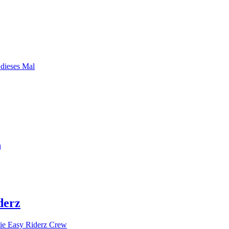
 dieses Mal
n
derz
ie Easy Riderz Crew