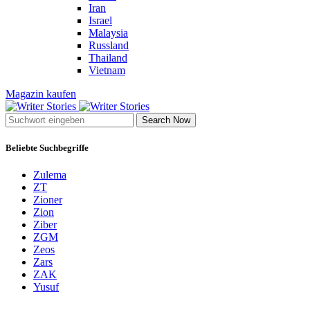
Iran
Israel
Malaysia
Russland
Thailand
Vietnam
Magazin kaufen
Search Now
Beliebte Suchbegriffe
Zulema
ZT
Zioner
Zion
Ziber
ZGM
Zeos
Zars
ZAK
Yusuf