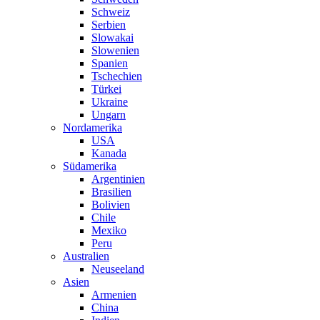
Schweiz
Serbien
Slowakai
Slowenien
Spanien
Tschechien
Türkei
Ukraine
Ungarn
Nordamerika
USA
Kanada
Südamerika
Argentinien
Brasilien
Bolivien
Chile
Mexiko
Peru
Australien
Neuseeland
Asien
Armenien
China