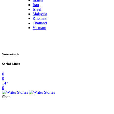
Indien
Iran
Israel
Malaysia
Russland
Thailand
Vietnam
Warenkorb
Social Links
0
0
147
0
Shop