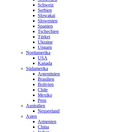
Schweiz
Serbien
Slowakai
Slowenien
Spanien
Tschechien
Türkei
Ukraine
Ungarn
Nordamerika
USA
Kanada
Südamerika
Argentinien
Brasilien
Bolivien
Chile
Mexiko
Peru
Australien
Neuseeland
Asien
Armenien
China