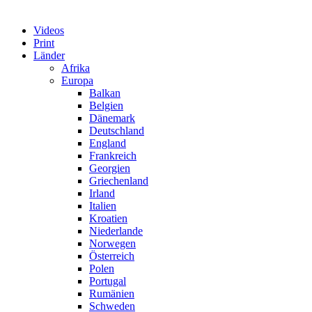
Videos
Print
Länder
Afrika
Europa
Balkan
Belgien
Dänemark
Deutschland
England
Frankreich
Georgien
Griechenland
Irland
Italien
Kroatien
Niederlande
Norwegen
Österreich
Polen
Portugal
Rumänien
Schweden