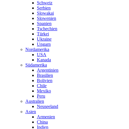
Schweiz
Serbien
Slowakai
Slowenien
Spanien
Tschechien
Türkei
Ukraine
Ungarn
Nordamerika
USA
Kanada
Südamerika
Argentinien
Brasilien
Bolivien
Chile
Mexiko
Peru
Australien
Neuseeland
Asien
Armenien
China
Indien