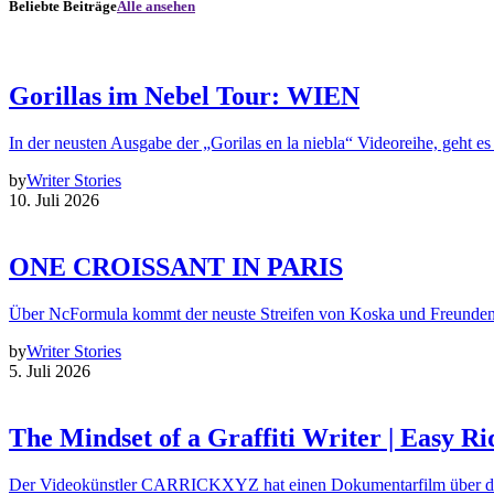
Beliebte Beiträge
Alle ansehen
Gorillas im Nebel Tour: WIEN
In der neusten Ausgabe der „Gorilas en la niebla“ Videoreihe, geht es
by
Writer Stories
10. Juli 2026
ONE CROISSANT IN PARIS
Über NcFormula kommt der neuste Streifen von Koska und Freunde
by
Writer Stories
5. Juli 2026
The Mindset of a Graffiti Writer | Easy Ri
Der Videokünstler CARRICKXYZ hat einen Dokumentarfilm über d