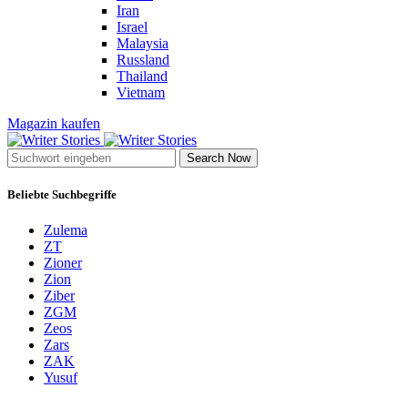
Iran
Israel
Malaysia
Russland
Thailand
Vietnam
Magazin kaufen
Search Now
Beliebte Suchbegriffe
Zulema
ZT
Zioner
Zion
Ziber
ZGM
Zeos
Zars
ZAK
Yusuf