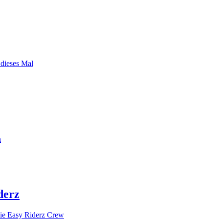
 dieses Mal
n
derz
ie Easy Riderz Crew