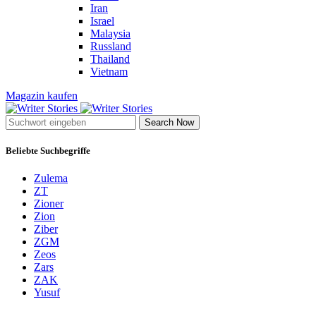
Iran
Israel
Malaysia
Russland
Thailand
Vietnam
Magazin kaufen
Search Now
Beliebte Suchbegriffe
Zulema
ZT
Zioner
Zion
Ziber
ZGM
Zeos
Zars
ZAK
Yusuf