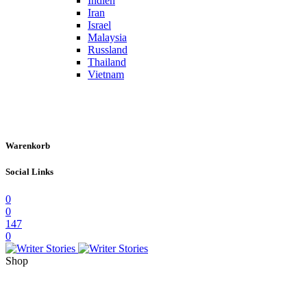
Indien
Iran
Israel
Malaysia
Russland
Thailand
Vietnam
Warenkorb
Social Links
0
0
147
0
Shop