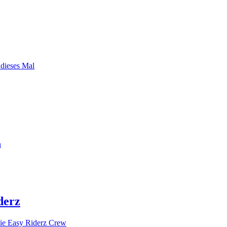
 dieses Mal
n
derz
ie Easy Riderz Crew