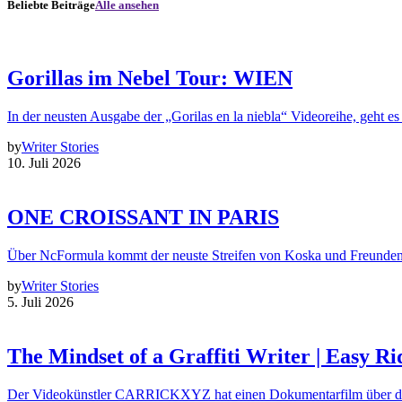
Beliebte Beiträge
Alle ansehen
Gorillas im Nebel Tour: WIEN
In der neusten Ausgabe der „Gorilas en la niebla“ Videoreihe, geht es
by
Writer Stories
10. Juli 2026
ONE CROISSANT IN PARIS
Über NcFormula kommt der neuste Streifen von Koska und Freunde
by
Writer Stories
5. Juli 2026
The Mindset of a Graffiti Writer | Easy Ri
Der Videokünstler CARRICKXYZ hat einen Dokumentarfilm über d