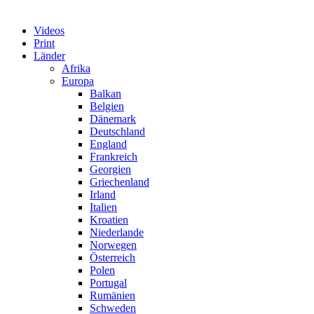
Videos
Print
Länder
Afrika
Europa
Balkan
Belgien
Dänemark
Deutschland
England
Frankreich
Georgien
Griechenland
Irland
Italien
Kroatien
Niederlande
Norwegen
Österreich
Polen
Portugal
Rumänien
Schweden