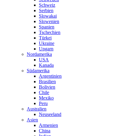
Schweiz
Serbien
Slowakai
Slowenien
Spanien
Tschechien
Türkei
Ukraine
Ungarn
Nordamerika
USA
Kanada
Südamerika
Argentinien
Brasilien
Bolivien
Chile
Mexiko
Peru
Australien
Neuseeland
Asien
Armenien
China