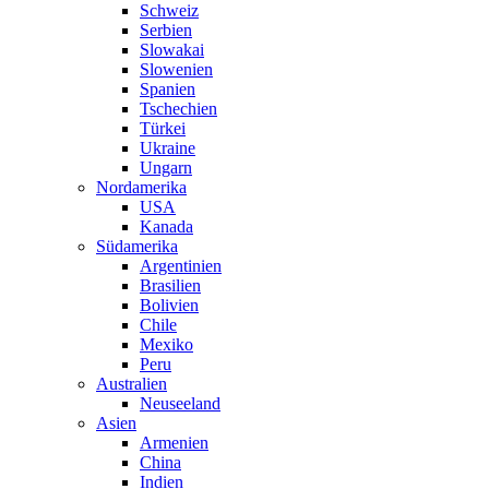
Schweiz
Serbien
Slowakai
Slowenien
Spanien
Tschechien
Türkei
Ukraine
Ungarn
Nordamerika
USA
Kanada
Südamerika
Argentinien
Brasilien
Bolivien
Chile
Mexiko
Peru
Australien
Neuseeland
Asien
Armenien
China
Indien